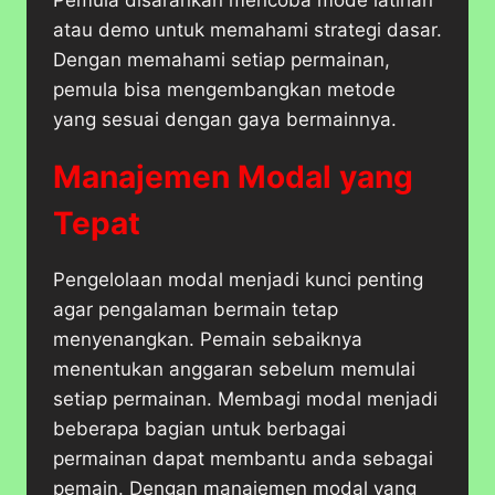
atau demo untuk memahami strategi dasar.
Dengan memahami setiap permainan,
pemula bisa mengembangkan metode
yang sesuai dengan gaya bermainnya.
Manajemen Modal yang
Tepat
Pengelolaan modal menjadi kunci penting
agar pengalaman bermain tetap
menyenangkan. Pemain sebaiknya
menentukan anggaran sebelum memulai
setiap permainan. Membagi modal menjadi
beberapa bagian untuk berbagai
permainan dapat membantu anda sebagai
pemain. Dengan manajemen modal yang