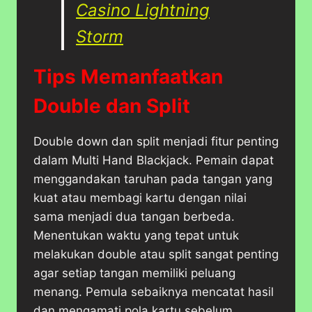
Casino Lightning
Storm
Tips Memanfaatkan
Double dan Split
Double down dan split menjadi fitur penting
dalam Multi Hand Blackjack. Pemain dapat
menggandakan taruhan pada tangan yang
kuat atau membagi kartu dengan nilai
sama menjadi dua tangan berbeda.
Menentukan waktu yang tepat untuk
melakukan double atau split sangat penting
agar setiap tangan memiliki peluang
menang. Pemula sebaiknya mencatat hasil
dan mengamati pola kartu sebelum