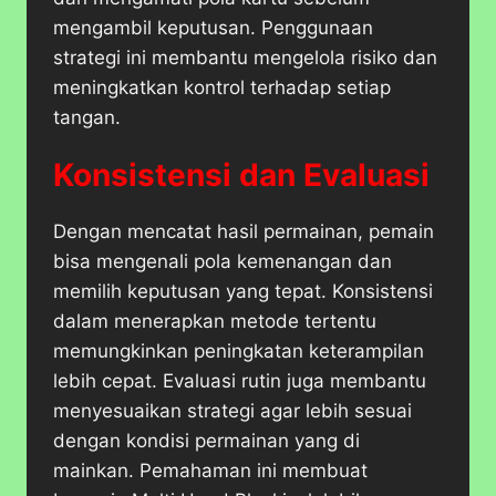
mengambil keputusan. Penggunaan
strategi ini membantu mengelola risiko dan
meningkatkan kontrol terhadap setiap
tangan.
Konsistensi dan Evaluasi
Dengan mencatat hasil permainan, pemain
bisa mengenali pola kemenangan dan
memilih keputusan yang tepat. Konsistensi
dalam menerapkan metode tertentu
memungkinkan peningkatan keterampilan
lebih cepat. Evaluasi rutin juga membantu
menyesuaikan strategi agar lebih sesuai
dengan kondisi permainan yang di
mainkan. Pemahaman ini membuat