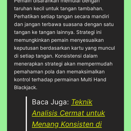
Pemain disarankan memulai dengan
taruhan kecil untuk tangan tambahan.
Perhatikan setiap tangan secara mandiri
dan jangan terbawa suasana dengan satu
tangan ke tangan lainnya. Strategi ini
memungkinkan pemain menyesuaikan
keputusan berdasarkan kartu yang muncul
di setiap tangan. Konsistensi dalam
menerapkan strategi akan mempermudah
pemahaman pola dan memaksimalkan
kontrol terhadap permainan Multi Hand
Blackjack.
Baca Juga:
Teknik
Analisis Cermat untuk
Menang Konsisten di