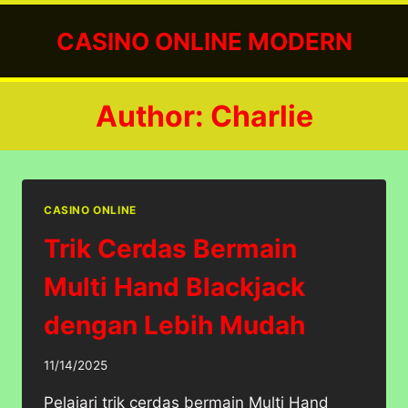
Skip
to
CASINO ONLINE MODERN
content
Author: Charlie
CASINO ONLINE
Trik Cerdas Bermain
Multi Hand Blackjack
dengan Lebih Mudah
11/14/2025
Pelajari trik cerdas bermain Multi Hand