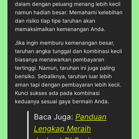
dalam dengan peluang menang lebih kecil
namun hadiah besar. Memahami kelebihan
dan risiko tiap tipe taruhan akan
memaksimalkan kemenangan Anda.
Jika ingin memburu kemenangan besar,
taruhan angka tunggal dan kombinasi kecil
biasanya menawarkan pembayaran
tertinggi. Namun, taruhan ini juga paling
berisiko. Sebaliknya, taruhan luar lebih
aman tapi dengan pembayaran lebih kecil.
Kunci sukses ada pada kombinasi
keduanya sesuai gaya bermain Anda.
Baca Juga:
Panduan
Lengkap Meraih