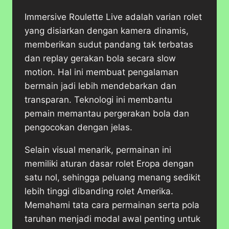
Immersive Roulette Live adalah varian rolet
yang disiarkan dengan kamera dinamis,
memberikan sudut pandang tak terbatas
dan replay gerakan bola secara slow
motion. Hal ini membuat pengalaman
bermain jadi lebih mendebarkan dan
transparan. Teknologi ini membantu
pemain memantau pergerakan bola dan
pengocokan dengan jelas.
Selain visual menarik, permainan ini
memiliki aturan dasar rolet Eropa dengan
satu nol, sehingga peluang menang sedikit
lebih tinggi dibanding rolet Amerika.
Memahami tata cara permainan serta pola
taruhan menjadi modal awal penting untuk