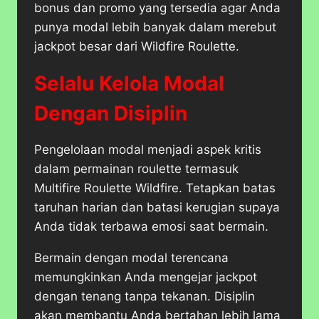
bonus dan promo yang tersedia agar Anda
punya modal lebih banyak dalam merebut
jackpot besar dari Wildfire Roulette.
Selalu Kelola Modal
Dengan Disiplin
Pengelolaan modal menjadi aspek kritis
dalam permainan roulette termasuk
Multifire Roulette Wildfire. Tetapkan batas
taruhan harian dan batasi kerugian supaya
Anda tidak terbawa emosi saat bermain.
Bermain dengan modal terencana
memungkinkan Anda mengejar jackpot
dengan tenang tanpa tekanan. Disiplin
akan membantu Anda bertahan lebih lama