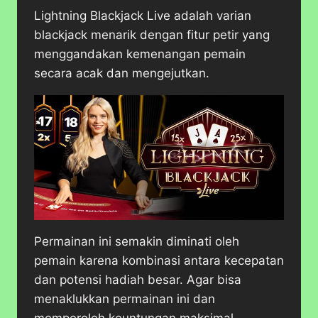
Lightning Blackjack Live adalah varian
blackjack menarik dengan fitur petir yang
menggandakan kemenangan pemain
secara acak dan mengejutkan.
Permainan ini semakin diminati oleh
pemain karena kombinasi antara kecepatan
dan potensi hadiah besar. Agar bisa
menaklukkan permainan ini dan
memperoleh keuntungan maksimal,