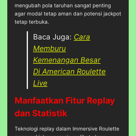
mengubah pola taruhan sangat penting
agar modal tetap aman dan potensi jackpot
tetap terbuka.
Baca Juga:
Cara
Memburu
Kemenangan Besar
Di American Roulette
Live
Manfaatkan Fitur Replay
dan Statistik
Teknologi replay dalam Immersive Roulette