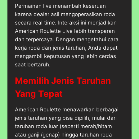
Permainan live menambah keseruan
karena dealer asli mengoperasikan roda
secara real time. Interaksi ini menjadikan
American Roulette Live lebih transparan
dan terpercaya. Dengan mengetahui cara
kerja roda dan jenis taruhan, Anda dapat
mengambil keputusan yang lebih cerdas
saat bertaruh.
Memilih Jenis Taruhan
Yang Tepat
American Roulette menawarkan berbagai
jenis taruhan yang bisa dipilih, mulai dari
taruhan roda luar (seperti merah/hitam
atau ganjil/genap) hingga taruhan roda