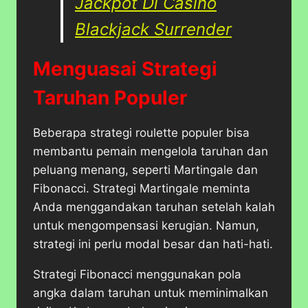
Jackpot Di Casino
Blackjack Surrender
Menguasai Strategi
Taruhan Populer
Beberapa strategi roulette populer bisa
membantu pemain mengelola taruhan dan
peluang menang, seperti Martingale dan
Fibonacci. Strategi Martingale meminta
Anda menggandakan taruhan setelah kalah
untuk mengompensasi kerugian. Namun,
strategi ini perlu modal besar dan hati-hati.
Strategi Fibonacci menggunakan pola
angka dalam taruhan untuk meminimalkan