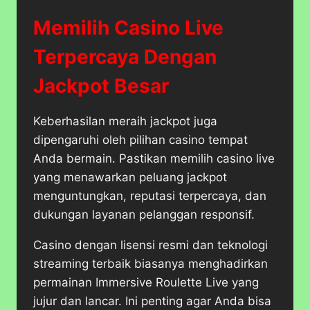
Memilih Casino Live
Terpercaya Dengan
Jackpot Besar
Keberhasilan meraih jackpot juga
dipengaruhi oleh pilihan casino tempat
Anda bermain. Pastikan memilih casino live
yang menawarkan peluang jackpot
menguntungkan, reputasi terpercaya, dan
dukungan layanan pelanggan responsif.
Casino dengan lisensi resmi dan teknologi
streaming terbaik biasanya menghadirkan
permainan Immersive Roulette Live yang
jujur dan lancar. Ini penting agar Anda bisa