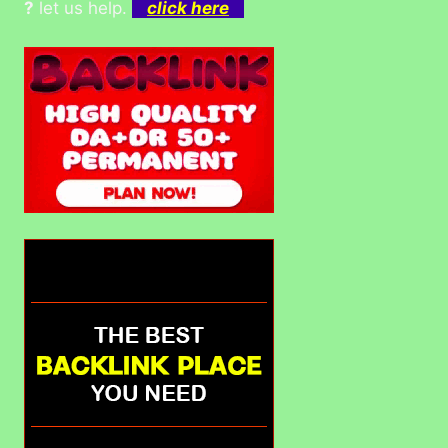
?
let us help.
click here