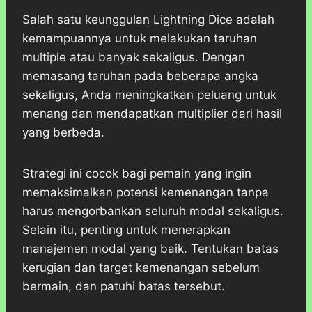
Salah satu keunggulan Lightning Dice adalah
kemampuannya untuk melakukan taruhan
multiple atau banyak sekaligus. Dengan
memasang taruhan pada beberapa angka
sekaligus, Anda meningkatkan peluang untuk
menang dan mendapatkan multiplier dari hasil
yang berbeda.
Strategi ini cocok bagi pemain yang ingin
memaksimalkan potensi kemenangan tanpa
harus mengorbankan seluruh modal sekaligus.
Selain itu, penting untuk menerapkan
manajemen modal yang baik. Tentukan batas
kerugian dan target kemenangan sebelum
bermain, dan patuhi batas tersebut.