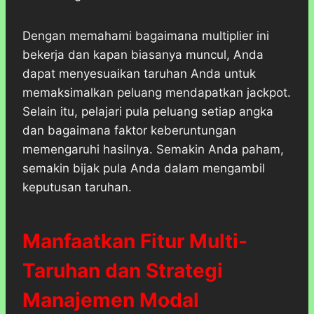
Dengan memahami bagaimana multiplier ini
bekerja dan kapan biasanya muncul, Anda
dapat menyesuaikan taruhan Anda untuk
memaksimalkan peluang mendapatkan jackpot.
Selain itu, pelajari pula peluang setiap angka
dan bagaimana faktor keberuntungan
memengaruhi hasilnya. Semakin Anda paham,
semakin bijak pula Anda dalam mengambil
keputusan taruhan.
Manfaatkan Fitur Multi-
Taruhan dan Strategi
Manajemen Modal