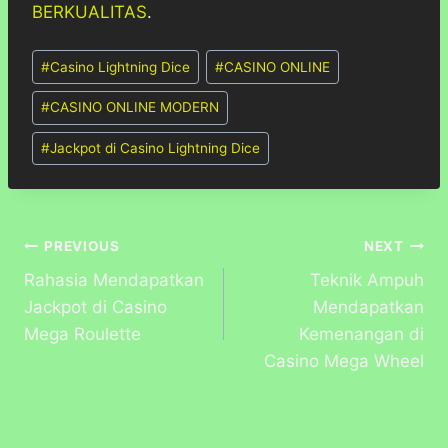
BERKUALITAS
.
Post
#
Casino Lightning Dice
#
CASINO ONLINE
Tags:
#
CASINO ONLINE MODERN
#
Jackpot di Casino Lightning Dice
Post
PREVIOUS
NEXT
Rahasia Mendapatkan
Teknik Ampuh
navigation
Jackpot di Casino
Mendapatkan
Mega Roulette
Kemenangan di
Casino Mega Wheel