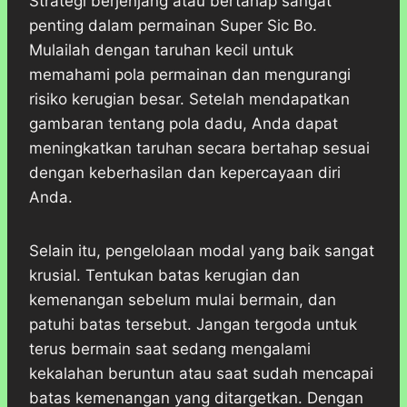
Strategi berjenjang atau bertahap sangat
penting dalam permainan Super Sic Bo.
Mulailah dengan taruhan kecil untuk
memahami pola permainan dan mengurangi
risiko kerugian besar. Setelah mendapatkan
gambaran tentang pola dadu, Anda dapat
meningkatkan taruhan secara bertahap sesuai
dengan keberhasilan dan kepercayaan diri
Anda.
Selain itu, pengelolaan modal yang baik sangat
krusial. Tentukan batas kerugian dan
kemenangan sebelum mulai bermain, dan
patuhi batas tersebut. Jangan tergoda untuk
terus bermain saat sedang mengalami
kekalahan beruntun atau saat sudah mencapai
batas kemenangan yang ditargetkan. Dengan