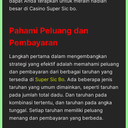
dapat Anda terapkan untuk meraih hadiah
besar di Casino Super Sic bo.
Pahami Peluang dan
Pembayaran
Langkah pertama dalam mengembangkan
strategi yang efektif adalah memahami peluang
dan pembayaran dari berbagai taruhan yang
tersedia di
Super Sic Bo
. Ada beberapa jenis
taruhan yang umum dimainkan, seperti taruhan
pada jumlah total dadu. Dan taruhan pada
kombinasi tertentu, dan taruhan pada angka
tunggal. Setiap taruhan memiliki peluang
menang dan pembayaran yang berbeda.