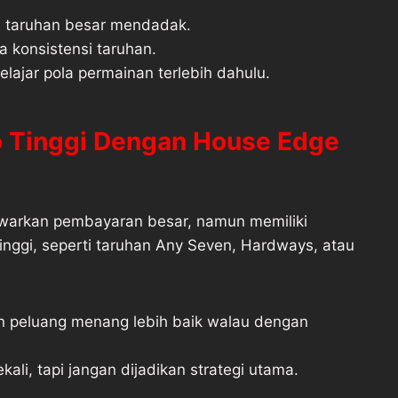
na taruhan besar mendadak.
konsistensi taruhan.
lajar pola permainan terlebih dahulu.
ko Tinggi Dengan House Edge
warkan pembayaran besar, namun memiliki
inggi, seperti taruhan Any Seven, Hardways, atau
 peluang menang lebih baik walau dengan
kali, tapi jangan dijadikan strategi utama.