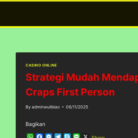
Skip
to
content
CASINO ONLINE
Strategi Mudah Mendap
Craps First Person
By
adminwulibiao
06/11/2025
Bagikan
W
F
M
T
S
L
X
Share