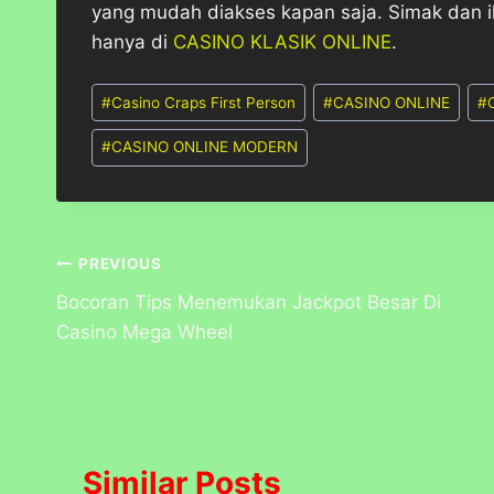
yang mudah diakses kapan saja. Simak dan ik
hanya di
CASINO KLASIK ONLINE
.
Post
#
Casino Craps First Person
#
CASINO ONLINE
#
Tags:
#
CASINO ONLINE MODERN
Post
PREVIOUS
Bocoran Tips Menemukan Jackpot Besar Di
navigation
Casino Mega Wheel
Similar Posts