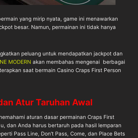
bermain yang mirip nyata, game ini menawarkan
ckpot besar. Namun, permainan ini tidak hanya
ngkatkan peluang untuk mendapatkan jackpot dan
INE MODERN
akan membahas mengenai berbagai
terapkan saat bermain Casino Craps First Person
 dan Atur Taruhan Awal
emahami aturan dasar permainan Craps First
u, dan Anda harus bertaruh pada hasil lemparan
perti Pass Line, Don’t Pass, Come, dan Place Bets