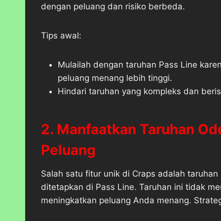
dengan peluang dan risiko berbeda.
Tips awal:
Mulailah dengan taruhan Pass Line kare
peluang menang lebih tinggi.
Hindari taruhan yang kompleks dan berisi
2. Manfaatkan Taruhan Od
Peluang
Salah satu fitur unik di Craps adalah taruha
ditetapkan di Pass Line. Taruhan ini tidak me
meningkatkan peluang Anda menang. Strateg