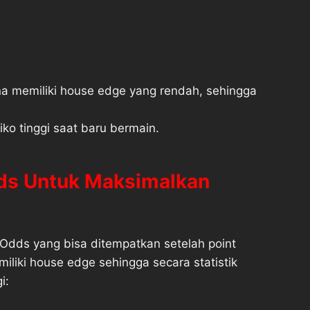
na memiliki house edge yang rendah, sehingga
ko tinggi saat baru bermain.
ds Untuk Maksimalkan
n Odds yang bisa ditempatkan setelah point
miliki house edge sehingga secara statistik
i: