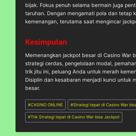
bijak. Fokus penuh selama bermain juga pent
taruhan. Dengan mengamati pola dan tetap 
kemenangan, terutama saat mengincar jackpo
Kesimpulan
Memenangkan jackpot besar di Casino War b
strategi cerdas, pengelolaan modal, pemaha
trik jitu ini, peluang Anda untuk meraih kem
Disiplin dan kesabaran menjadi kunci untuk 
besar.
Post
#
CASINO ONLINE
#
Strategi tepat di Casino War bi
Tags:
#
Trik Strategi tepat di Casino War bisa Jackpot