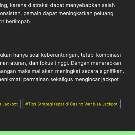
ing, karena distraksi dapat menyebabkan salah
konsisten, pemain dapat meningkatkan peluang
t berlimpah.
ukan hanya soal keberuntungan, tetapi kombinasi
man aturan, dan fokus tinggi. Dengan menerapkan
enangan maksimal akan meningkat secara signifikan.
menikmati permainan sekaligus mengincar jackpot
sa Jackpot
#
Tips Strategi tepat di Casino War bisa Jackpot