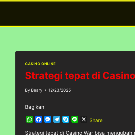
Skip
to
content
CASINO ONLINE
Strategi tepat di Casin
By
Beary
12/23/2025
Bagikan
W
F
M
T
S
L
X
Share
h
a
e
e
k
i
a
c
s
l
y
n
Strategi tepat di Casino War bisa mengubah