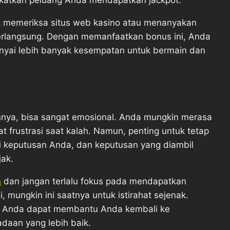
k memeriksa situs web kasino atau menanyakan
erlangsung. Dengan memanfaatkan bonus ini, Anda
yai lebih banyak kesempatan untuk bermain dan
innya, bisa sangat emosional. Anda mungkin merasa
frustrasi saat kalah. Namun, penting untuk tetap
 keputusan Anda, dan keputusan yang diambil
jak.
n
dan jangan terlalu fokus pada mendapatkan
i, mungkin ini saatnya untuk istirahat sejenak.
an Anda dapat membantu Anda kembali ke
daan yang lebih baik.