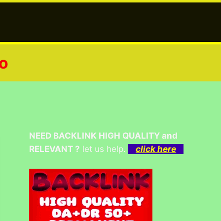
o
NEED BACKLINK HIGH QUALITY and
RELEVANT ?
let us help.
click here