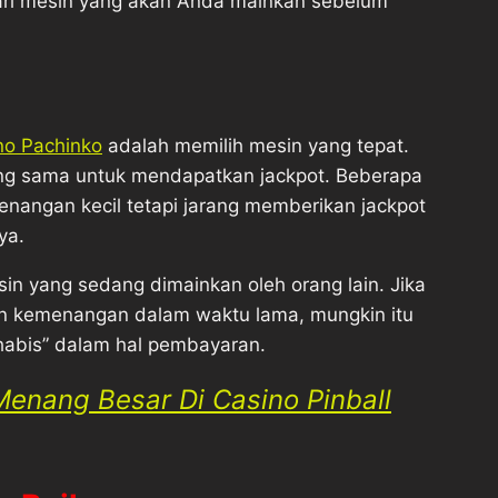
ri mesin yang akan Anda mainkan sebelum
no Pachinko
adalah memilih mesin yang tepat.
g sama untuk mendapatkan jackpot. Beberapa
nangan kecil tetapi jarang memberikan jackpot
ya.
in yang sedang dimainkan oleh orang lain. Jika
n kemenangan dalam waktu lama, mungkin itu
habis” dalam hal pembayaran.
Menang Besar Di Casino Pinball