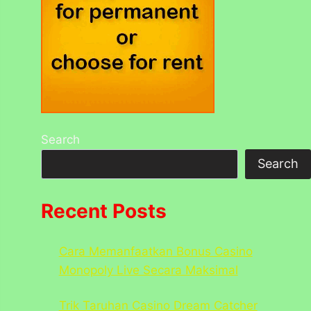
Search
Search
Recent Posts
Cara Memanfaatkan Bonus Casino
Monopoly Live Secara Maksimal
Trik Taruhan Casino Dream Catcher