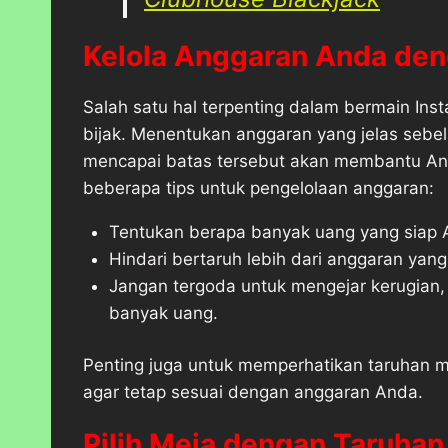
Kelola Anggaran Anda den
Salah satu hal terpenting dalam bermain Ins
bijak. Menentukan anggaran yang jelas sebe
mencapai batas tersebut akan membantu And
beberapa tips untuk pengelolaan anggaran:
Tentukan berapa banyak uang yang siap 
Hindari bertaruh lebih dari anggaran yan
Jangan tergoda untuk mengejar kerugian, 
banyak uang.
Penting juga untuk memperhatikan taruhan 
agar tetap sesuai dengan anggaran Anda.
Pilih Meja dengan Taruhan