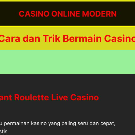
CASINO ONLINE MODERN
Cara dan Trik Bermain Casin
ant Roulette Live Casino
tu permainan kasino yang paling seru dan cepat,
tis