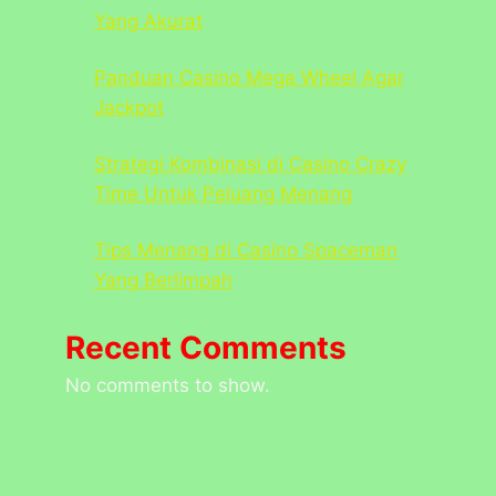
Yang Akurat
Panduan Casino Mega Wheel Agar
Jackpot
Strategi Kombinasi di Casino Crazy
Time Untuk Peluang Menang
Tips Menang di Casino Spaceman
Yang Berlimpah
Recent Comments
No comments to show.