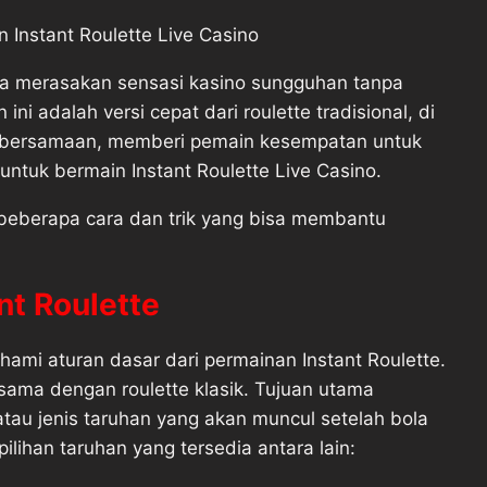
sa merasakan sensasi kasino sungguhan tanpa
 adalah versi cepat dari roulette tradisional, di
a bersamaan, memberi pemain kesempatan untuk
 untuk bermain Instant Roulette Live Casino.
beberapa cara dan trik yang bisa membantu
nt Roulette
ami aturan dasar dari permainan Instant Roulette.
sama dengan roulette klasik. Tujuan utama
tau jenis taruhan yang akan muncul setelah bola
pilihan taruhan yang tersedia antara lain: