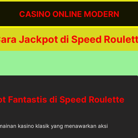
CASINO ONLINE MODERN
ara Jackpot di Speed Roulet
 Fantastis di Speed Roulette
rmainan kasino klasik yang menawarkan aksi