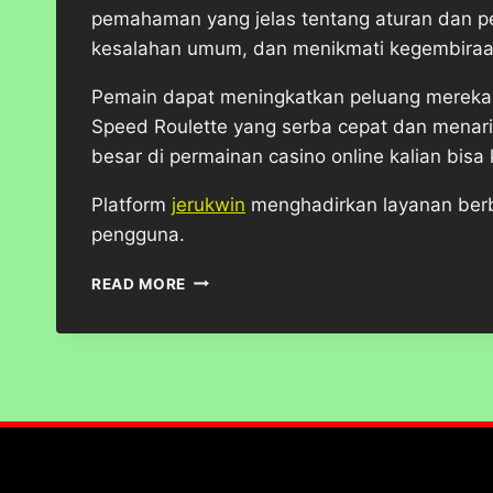
pemahaman yang jelas tentang aturan dan pe
kesalahan umum, dan menikmati kegembiraa
Pemain dapat meningkatkan peluang mereka 
Speed Roulette yang serba cepat dan menar
besar di permainan casino online kalian bisa
Platform
jerukwin
menghadirkan layanan berb
pengguna.
CARA
READ MORE
MUDAH
MERAIH
JACKPOT
FANTASTIS
DI
SPEED
ROULETTE