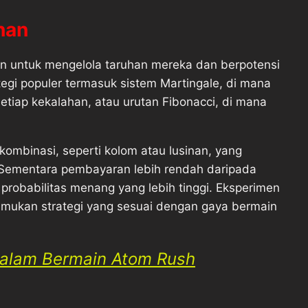
han
n untuk mengelola taruhan mereka dan berpotensi
gi populer termasuk sistem Martingale, di mana
iap kekalahan, atau urutan Fibonacci, di mana
mbinasi, seperti kolom atau lusinan, yang
 Sementara pembayaran lebih rendah daripada
robabilitas menang yang lebih tinggi. Eksperimen
mukan strategi yang sesuai dengan gaya bermain
dalam Bermain Atom Rush