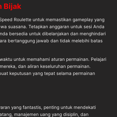
 Bijak
Speed Roulette untuk memastikan gameplay yang
wa suasana. Tetapkan anggaran untuk sesi Anda
nda bersedia untuk dibelanjakan dan menghindari
cara bertanggung jawab dan tidak melebihi batas
 waktu untuk memahami aturan permainan. Pelajari
mereka, dan aliran keseluruhan permainan.
at keputusan yang tepat selama permainan
ran yang fantastis, penting untuk mendekati
atang, manajemen uang yang disiplin, dan