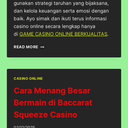
gunakan strategi taruhan yang bijaksana,
dan kelola keuangan serta emosi dengan
baik. Ayo simak dan ikuti terus informasi
casino online secara lengkap hanya
di
GAME CASINO ONLINE BERKUALITAS
.
TIPS
READ MORE
MUDAH
MENANG
BANYAK
DI
CASINO
CASINO ONLINE
DRAGON
TIGER
Cara Menang Besar
Bermain di Baccarat
Squeeze Casino
02/12/2025