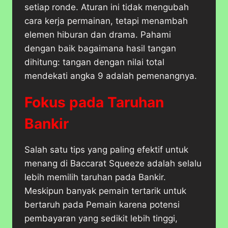
setiap ronde. Aturan ini tidak mengubah
cara kerja permainan, tetapi menambah
elemen hiburan dan drama. Pahami
dengan baik bagaimana hasil tangan
dihitung: tangan dengan nilai total
mendekati angka 9 adalah pemenangnya.
Fokus pada Taruhan
Bankir
Salah satu tips yang paling efektif untuk
menang di Baccarat Squeeze adalah selalu
lebih memilih taruhan pada Bankir.
Meskipun banyak pemain tertarik untuk
bertaruh pada Pemain karena potensi
pembayaran yang sedikit lebih tinggi,