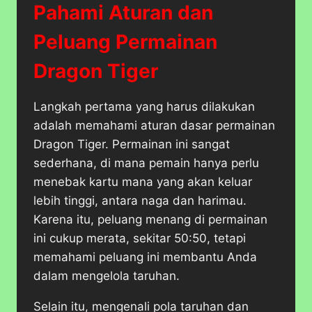
Pahami Aturan dan
Peluang Permainan
Dragon Tiger
Langkah pertama yang harus dilakukan
adalah memahami aturan dasar permainan
Dragon Tiger. Permainan ini sangat
sederhana, di mana pemain hanya perlu
menebak kartu mana yang akan keluar
lebih tinggi, antara naga dan harimau.
Karena itu, peluang menang di permainan
ini cukup merata, sekitar 50:50, tetapi
memahami peluang ini membantu Anda
dalam mengelola taruhan.
Selain itu, mengenali pola taruhan dan