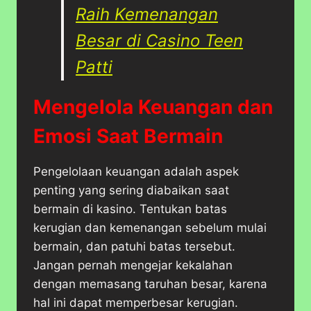
Raih Kemenangan
Besar di Casino Teen
Patti
Mengelola Keuangan dan
Emosi Saat Bermain
Pengelolaan keuangan adalah aspek
penting yang sering diabaikan saat
bermain di kasino. Tentukan batas
kerugian dan kemenangan sebelum mulai
bermain, dan patuhi batas tersebut.
Jangan pernah mengejar kekalahan
dengan memasang taruhan besar, karena
hal ini dapat memperbesar kerugian.