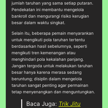
jumlah taruhan yang sama setiap putaran.
Pendekatan ini membantu mengelola
bankroll dan mengurangi risiko kerugian
besar dalam waktu singkat.
Selain itu, beberapa pemain menyarankan
untuk mengikuti pola taruhan tertentu
berdasarkan hasil sebelumnya, seperti
mengikuti tren kemenangan atau
menghindari pola kekalahan panjang.
Jangan tergoda untuk melakukan taruhan
besar hanya karena merasa sedang
beruntung; disiplin dalam mengelola
taruhan sangat penting agar permainan
tetap menyenangkan dan menguntungkan.
Baca Juga:
Trik Jitu