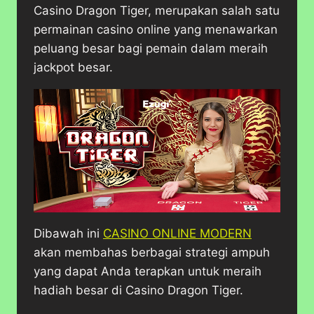
Casino Dragon Tiger, merupakan salah satu
permainan casino online yang menawarkan
peluang besar bagi pemain dalam meraih
jackpot besar.
Dibawah ini
CASINO ONLINE MODERN
akan membahas berbagai strategi ampuh
yang dapat Anda terapkan untuk meraih
hadiah besar di Casino Dragon Tiger.