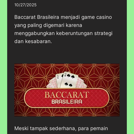
10/27/2025
Baccarat Brasileira menjadi game casino
yang paling digemari karena
menggabungkan keberuntungan strategi
dan kesabaran.
Meski tampak sederhana, para pemain