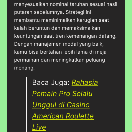
menyesuaikan nominal taruhan sesuai hasil
putaran sebelumnya. Strategi ini
membantu meminimalkan kerugian saat
kalah beruntun dan memaksimalkan
keuntungan saat tren kemenangan datang.
Dengan manajemen modal yang baik,
kamu bisa bertahan lebih lama di meja
permainan dan meningkatkan peluang
menang.
Baca Juga:
Rahasia
Pemain Pro Selalu
Unggul di Casino
American Roulette
Live