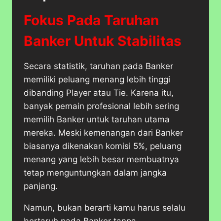
Fokus Pada Taruhan
Banker Untuk Stabilitas
Secara statistik, taruhan pada Banker
memiliki peluang menang lebih tinggi
dibanding Player atau Tie. Karena itu,
banyak pemain profesional lebih sering
memilih Banker untuk taruhan utama
mereka. Meski kemenangan dari Banker
biasanya dikenakan komisi 5%, peluang
menang yang lebih besar membuatnya
tetap menguntungkan dalam jangka
panjang.
Namun, bukan berarti kamu harus selalu