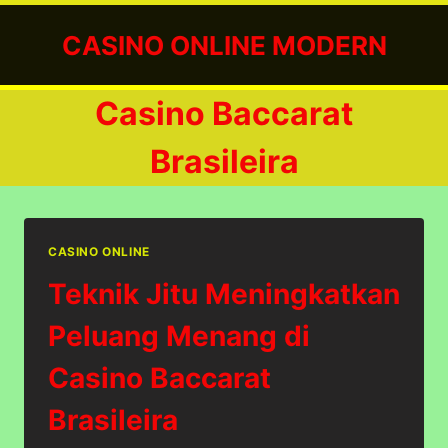
Skip
to
CASINO ONLINE MODERN
content
Casino Baccarat
Brasileira
CASINO ONLINE
Teknik Jitu Meningkatkan
Peluang Menang di
Casino Baccarat
Brasileira