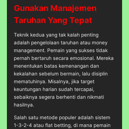
Gunakan Manajemen
Taruhan Yang Tepat
Teknik kedua yang tak kalah penting
adalah pengelolaan taruhan atau money
management. Pemain yang sukses tidak
pernah bertaruh secara emosional. Mereka
menentukan batas kemenangan dan
kekalahan sebelum bermain, lalu disiplin
mematuhinya. Misalnya, jika target
keuntungan harian sudah tercapai,
sebaiknya segera berhenti dan nikmati
hasilnya.
Salah satu metode populer adalah sistem
1-3-2-4 atau flat betting, di mana pemain