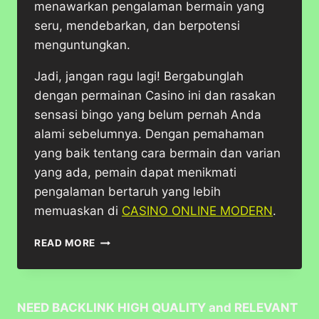
menawarkan pengalaman bermain yang
seru, mendebarkan, dan berpotensi
menguntungkan.
Jadi, jangan ragu lagi! Bergabunglah
dengan permainan Casino ini dan rasakan
sensasi bingo yang belum pernah Anda
alami sebelumnya. Dengan pemahaman
yang baik tentang cara bermain dan varian
yang ada, pemain dapat menikmati
pengalaman bertaruh yang lebih
memuaskan di
CASINO ONLINE MODERN
.
STRATEGI
READ MORE
BERMAIN
AGAR
JACKPOT
DI
NEED BACKLINK HIGH QUALITY and RELEVANT
CASINO