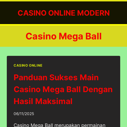
Skip
to
CASINO ONLINE MODERN
content
Casino Mega Ball
CASINO ONLINE
Panduan Sukses Main
Casino Mega Ball Dengan
Hasil Maksimal
06/11/2025
Casino Mega Ball merupakan permainan