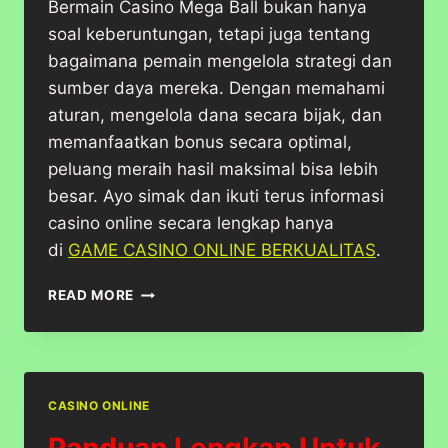
Bermain Casino Mega Ball bukan hanya
soal keberuntungan, tetapi juga tentang
bagaimana pemain mengelola strategi dan
sumber daya mereka. Dengan memahami
aturan, mengelola dana secara bijak, dan
memanfaatkan bonus secara optimal,
peluang meraih hasil maksimal bisa lebih
besar. Ayo simak dan ikuti terus informasi
casino online secara lengkap hanya
di
GAME CASINO ONLINE BERKUALITAS
.
PANDUAN
READ MORE
SUKSES
MAIN
CASINO
MEGA
BALL
CASINO ONLINE
DENGAN
HASIL