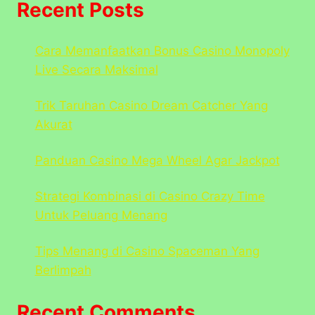
Recent Posts
Cara Memanfaatkan Bonus Casino Monopoly
Live Secara Maksimal
Trik Taruhan Casino Dream Catcher Yang
Akurat
Panduan Casino Mega Wheel Agar Jackpot
Strategi Kombinasi di Casino Crazy Time
Untuk Peluang Menang
Tips Menang di Casino Spaceman Yang
Berlimpah
Recent Comments