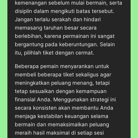
kemenangan sebelum mulai bermain, serta
disiplin dalam mengikuti batas tersebut.
Jangan terlalu serakah dan hindari
memasang taruhan besar secara
berlebihan, karena permainan ini sangat
bergantung pada keberuntungan. Selain
itu, pilihlah tiket dengan cermat.
Beberapa pemain menyarankan untuk
membeli beberapa tiket sekaligus agar
meningkatkan peluang menang, tetapi
tetap sesuaikan dengan kemampuan
finansial Anda. Menggunakan strategi ini
secara konsisten akan membantu Anda
menjaga kestabilan keuangan selama
bermain dan memaksimalkan peluang
meraih hasil maksimal di setiap sesi