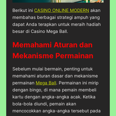
Berikut ini
CASINO ONLINE MODERN
akan
membahas berbagai strategi ampuh yang
dapat Anda terapkan untuk meraih hadiah
besar di Casino Mega Ball.
Memahami Aturan dan
Mekanisme Permainan
Sebelum mulai bermain, penting untuk
memahami aturan dasar dan mekanisme
permainan
Mega Ball
. Permainan ini mirip
dengan bingo, di mana pemain membeli
kartu dengan angka-angka acak. Ketika
bola-bola diundi, pemain akan
mencocokkan angka-angka tersebut pada