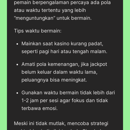
pemain berpengalaman percaya ada pola
atau waktu tertentu yang lebih
“menguntungkan” untuk bermain.
Tips waktu bermain:
Mainkan saat kasino kurang padat,
seperti pagi hari atau tengah malam.
Amati pola kemenangan, jika jackpot
belum keluar dalam waktu lama,
peluangnya bisa meningkat.
Gunakan waktu bermain tidak lebih dari
1-2 jam per sesi agar fokus dan tidak
terbawa emosi.
Meski ini tidak mutlak, mencoba strategi