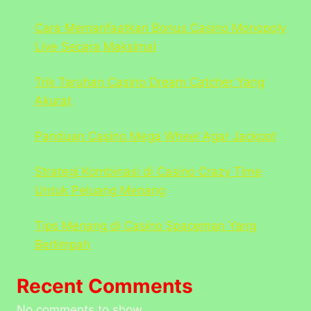
Cara Memanfaatkan Bonus Casino Monopoly
Live Secara Maksimal
Trik Taruhan Casino Dream Catcher Yang
Akurat
Panduan Casino Mega Wheel Agar Jackpot
Strategi Kombinasi di Casino Crazy Time
Untuk Peluang Menang
Tips Menang di Casino Spaceman Yang
Berlimpah
Recent Comments
No comments to show.