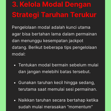
3. Kelola Modal Dengan
Strategi Taruhan Terukur
Pengelolaan modal adalah kunci utama
agar bisa bertahan lama dalam permainan
dan menunggu kesempatan jackpot
datang. Berikut beberapa tips pengelolaan
modal:
Tentukan modal bermain sebelum mulai
dan jangan melebihi batas tersebut.
Gunakan taruhan kecil hingga sedang,
terutama saat memulai sesi permainan.
Naikkan taruhan secara bertahap ketika
sudah mulai merasakan “momentum”