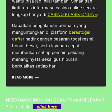
waktu bisa jadi nilai tambah. Simak dan
ikuti terus inforrmasu casino online secara
lengkap hanya di
CASINO KLASIK ONLINE
.
Dapatkan pengalaman bermain yang
menguntungkan di platform
berastogel
daftar
hadir dengan pasaran togel resmi,
bonus besar, serta layanan cepat,
memberikan setiap pemain peluang
menang nyata sekaligus hiburan
berkualitas setiap hari.
BOCORAN
READ MORE
TIPS
MENDAPATKAN
JACKPOT
DI
NEED BACKLINK HIGH QUALITY and RELEVANT
CASINO
?
let us help.
click here
TROPEZ