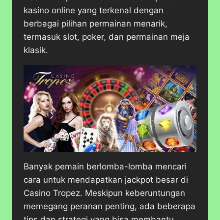
kasino online yang terkenal dengan
berbagai pilihan permainan menarik,
termasuk slot, poker, dan permainan meja
klasik.
Banyak pemain berlomba-lomba mencari
cara untuk mendapatkan jackpot besar di
Casino Tropez. Meskipun keberuntungan
memegang peranan penting, ada beberapa
tips dan strategi yang bisa membantu