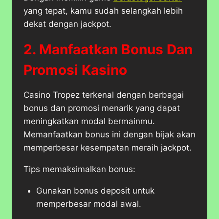
yang tepat, kamu sudah selangkah lebih
dekat dengan jackpot.
2. Manfaatkan Bonus Dan
Promosi Kasino
Casino Tropez terkenal dengan berbagai
bonus dan promosi menarik yang dapat
meningkatkan modal bermainmu.
Memanfaatkan bonus ini dengan bijak akan
memperbesar kesempatan meraih jackpot.
Tips memaksimalkan bonus:
Gunakan bonus deposit untuk
memperbesar modal awal.