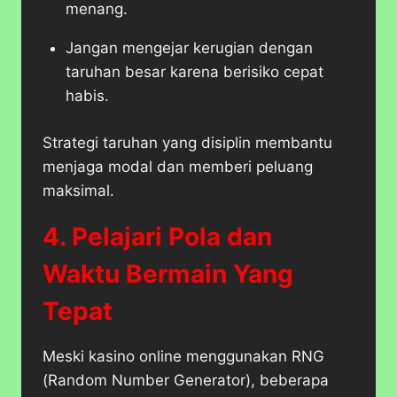
menang.
Jangan mengejar kerugian dengan
taruhan besar karena berisiko cepat
habis.
Strategi taruhan yang disiplin membantu
menjaga modal dan memberi peluang
maksimal.
4. Pelajari Pola dan
Waktu Bermain Yang
Tepat
Meski kasino online menggunakan RNG
(Random Number Generator), beberapa