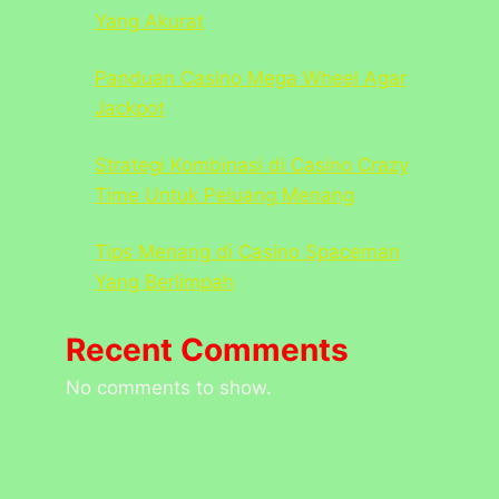
Yang Akurat
Panduan Casino Mega Wheel Agar
Jackpot
Strategi Kombinasi di Casino Crazy
Time Untuk Peluang Menang
Tips Menang di Casino Spaceman
Yang Berlimpah
Recent Comments
No comments to show.