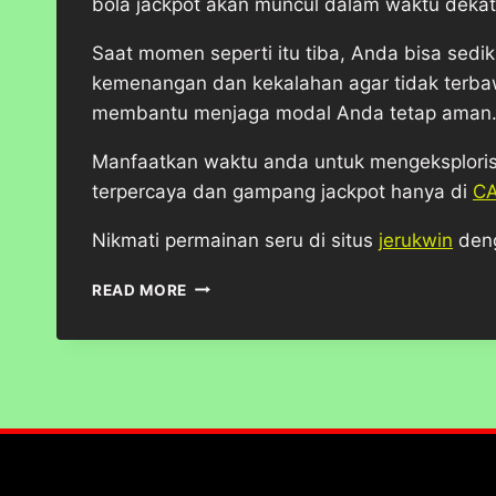
bola jackpot akan muncul dalam waktu dekat
Saat momen seperti itu tiba, Anda bisa sedi
kemenangan dan kekalahan agar tidak terbaw
membantu menjaga modal Anda tetap aman
Manfaatkan waktu anda untuk mengeksplorisa
terpercaya dan gampang jackpot hanya di
C
Nikmati permainan seru di situs
jerukwin
deng
TRIK
READ MORE
AGAR
JACKPOT
BERMAIN
CRAZY
BALLS
LIVE
DI
KASINO