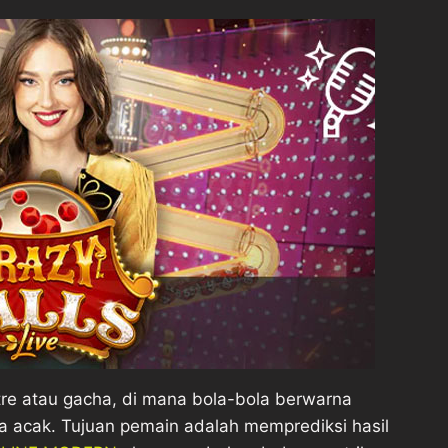
re atau gacha, di mana bola-bola berwarna
a acak. Tujuan pemain adalah memprediksi hasil