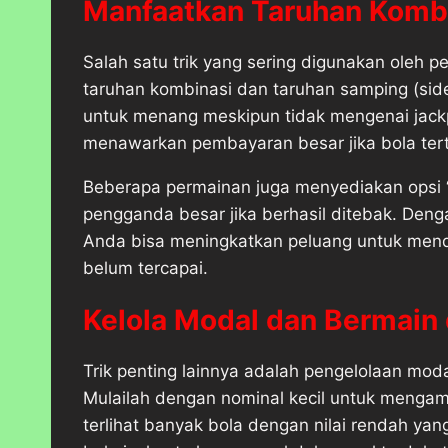
Manfaatkan Taruhan Komb
Salah satu trik yang sering digunakan ole
taruhan kombinasi dan taruhan samping (si
untuk menang meskipun tidak mengenai jack
menawarkan pembayaran besar jika bola ter
Beberapa permainan juga menyediakan opsi “
pengganda besar jika berhasil ditebak. Deng
Anda bisa meningkatkan peluang untuk menda
belum tercapai.
Kelola Modal dan Bermain 
Trik penting lainnya adalah pengelolaan mod
Mulailah dengan nominal kecil untuk mengam
terlihat banyak bola dengan nilai rendah yan