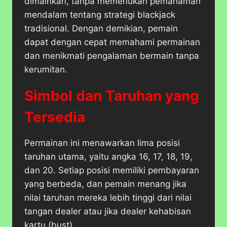
dimainkan, tanpa memerlukan pemahaman
mendalam tentang strategi blackjack
tradisional. Dengan demikian, pemain
dapat dengan cepat memahami permainan
dan menikmati pengalaman bermain tanpa
kerumitan.
Simbol dan Taruhan yang
Tersedia
Permainan ini menawarkan lima posisi
taruhan utama, yaitu angka 16, 17, 18, 19,
dan 20. Setiap posisi memiliki pembayaran
yang berbeda, dan pemain menang jika
nilai taruhan mereka lebih tinggi dari nilai
tangan dealer atau jika dealer kehabisan
kartu (bust).