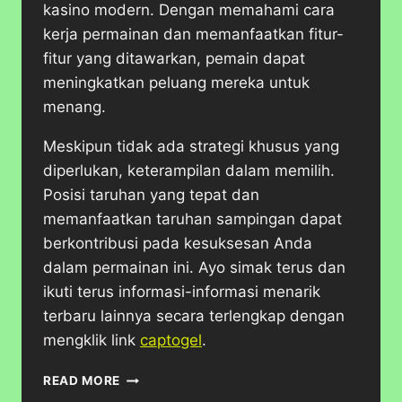
kasino modern.​ Dengan memahami cara
kerja permainan dan memanfaatkan fitur-
fitur yang ditawarkan, pemain dapat
meningkatkan peluang mereka untuk
menang.
Meskipun tidak ada strategi khusus yang
diperlukan, keterampilan dalam memilih.
Posisi taruhan yang tepat dan
memanfaatkan taruhan sampingan dapat
berkontribusi pada kesuksesan Anda
dalam permainan ini. Ayo simak terus dan
ikuti terus informasi-informasi menarik
terbaru lainnya secara terlengkap dengan
mengklik link
captogel
.
FITUR
READ MORE
UTAMA