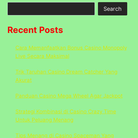
Search
Recent Posts
Cara Memanfaatkan Bonus Casino Monopoly
Live Secara Maksimal
Trik Taruhan Casino Dream Catcher Yang
Akurat
Panduan Casino Mega Wheel Agar Jackpot
Strategi Kombinasi di Casino Crazy Time
Untuk Peluang Menang
Tips Menang di Casino Spaceman Yang