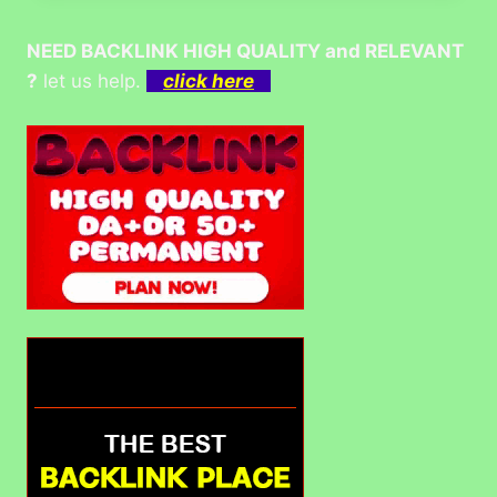
PELUANG
MENANG
NEED BACKLINK HIGH QUALITY and RELEVANT
YANG
?
let us help.
click here
LEBIH
BESAR
DENGAN
MULTIPLIERS