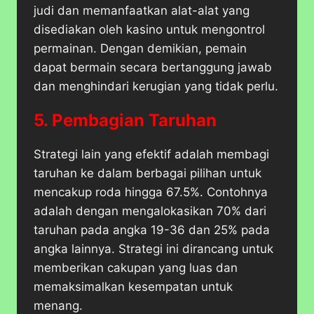
judi dan memanfaatkan alat-alat yang
disediakan oleh kasino untuk mengontrol
permainan. Dengan demikian, pemain
dapat bermain secara bertanggung jawab
dan menghindari kerugian yang tidak perlu.
5. Pembagian Taruhan
Strategi lain yang efektif adalah membagi
taruhan ke dalam berbagai pilihan untuk
mencakup roda hingga 67.5%. Contohnya
adalah dengan mengalokasikan 70% dari
taruhan pada angka 19-36 dan 25% pada
angka lainnya. Strategi ini dirancang untuk
memberikan cakupan yang luas dan
memaksimalkan kesempatan untuk
menang.