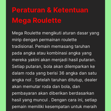
Peraturan & Ketentuan
Mega Roulette
Mega Roulette mengikuti aturan dasar yang
mirip dengan permainan roulette
tradisional. Pemain memasang taruhan
pada angka atau kombinasi angka yang
mereka yakini akan menjadi hasil putaran.
Setiap putaran, bola akan dilemparkan ke
dalam roda yang berisi 36 angka dan satu
angka nol . Setelah taruhan ditutup, dealer
akan memutar roda dan bola, dan
pembayaran akan diberikan berdasarkan
hasil yang muncul . Dengan cara ini, setiap
pemain memiliki kesempatan untuk meraih