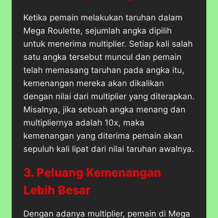
Ketika pemain melakukan taruhan dalam
Mega Roulette, sejumlah angka dipilih
untuk menerima multiplier. Setiap kali salah
satu angka tersebut muncul dan pemain
telah memasang taruhan pada angka itu,
kemenangan mereka akan dikalikan
dengan nilai dari multiplier yang diterapkan.
Misalnya, jika sebuah angka menang dan
multipliernya adalah 10x, maka
kemenangan yang diterima pemain akan
sepuluh kali lipat dari nilai taruhan awalnya.
3. Peluang Kemenangan
Lebih Besar
Dengan adanya multiplier, pemain di Mega