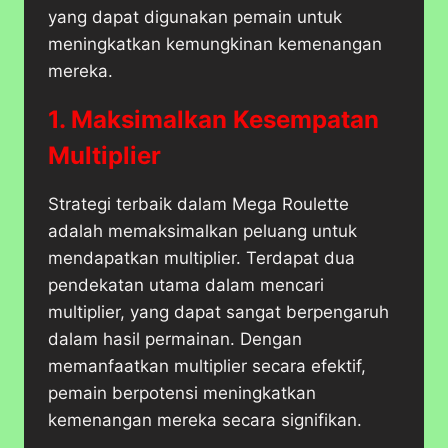
yang dapat digunakan pemain untuk
meningkatkan kemungkinan kemenangan
mereka.
1. Maksimalkan Kesempatan
Multiplier
​Strategi terbaik dalam Mega Roulette
adalah memaksimalkan peluang untuk
mendapatkan multiplier.​ Terdapat dua
pendekatan utama dalam mencari
multiplier, yang dapat sangat berpengaruh
dalam hasil permainan. Dengan
memanfaatkan multiplier secara efektif,
pemain berpotensi meningkatkan
kemenangan mereka secara signifikan.