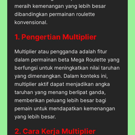
meraih kemenangan yang lebih besar
dibandingkan permainan roulette
konvensional.
1. Pengertian Multiplier
Multiplier atau pengganda adalah fitur
dalam permainan beta Mega Roulette yang
berfungsi untuk meningkatkan nilai taruhan
yang dimenangkan. Dalam konteks ini,
multiplier aktif dapat menjadikan angka
taruhan yang menang berlipat ganda,
memberikan peluang lebih besar bagi
pemain untuk mendapatkan kemenangan
yang lebih besar.
2. Cara Kerja Multiplier