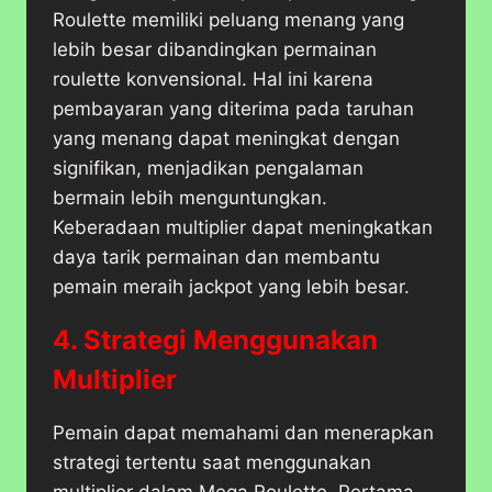
Roulette memiliki peluang menang yang
lebih besar dibandingkan permainan
roulette konvensional. Hal ini karena
pembayaran yang diterima pada taruhan
yang menang dapat meningkat dengan
signifikan, menjadikan pengalaman
bermain lebih menguntungkan.
Keberadaan multiplier dapat meningkatkan
daya tarik permainan dan membantu
pemain meraih jackpot yang lebih besar.
4. Strategi Menggunakan
Multiplier
Pemain dapat memahami dan menerapkan
strategi tertentu saat menggunakan