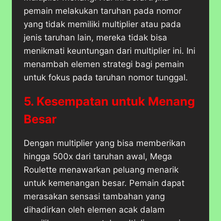
pemain melakukan taruhan pada nomor
yang tidak memiliki multiplier atau pada
jenis taruhan lain, mereka tidak bisa
menikmati keuntungan dari multiplier ini. Ini
menambah elemen strategi bagi pemain
untuk fokus pada taruhan nomor tunggal.
5. Kesempatan untuk Menang
Besar
​Dengan multiplier yang bisa memberikan
hingga 500x dari taruhan awal, Mega
Roulette menawarkan peluang menarik
untuk kemenangan besar.​ Pemain dapat
merasakan sensasi tambahan yang
dihadirkan oleh elemen acak dalam