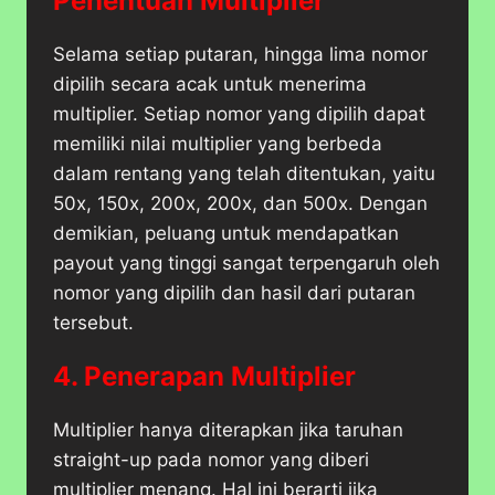
Penentuan Multiplier
Selama setiap putaran, hingga lima nomor
dipilih secara acak untuk menerima
multiplier. Setiap nomor yang dipilih dapat
memiliki nilai multiplier yang berbeda
dalam rentang yang telah ditentukan, yaitu
50x, 150x, 200x, 200x, dan 500x. Dengan
demikian, peluang untuk mendapatkan
payout yang tinggi sangat terpengaruh oleh
nomor yang dipilih dan hasil dari putaran
tersebut.
4. Penerapan Multiplier
Multiplier hanya diterapkan jika taruhan
straight-up pada nomor yang diberi
multiplier menang. Hal ini berarti jika