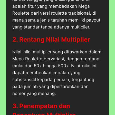
adalah fitur yang membedakan Mega
Roulette dari versi roulette tradisional, di
mana semua jenis taruhan memiliki payout
yang standar tanpa adanya multiplier.
2. Rentang Nilai Multiplier
Nilai-nilai multiplier yang ditawarkan dalam
Mega Roulette bervariasi, dengan rentang
mulai dari 50x hingga 500x. Nilai-nilai ini
dapat memberikan imbalan yang
substansial kepada pemain, tergantung
pada jumlah yang dipertaruhkan dan
nomor yang menang.
3. Penempatan dan