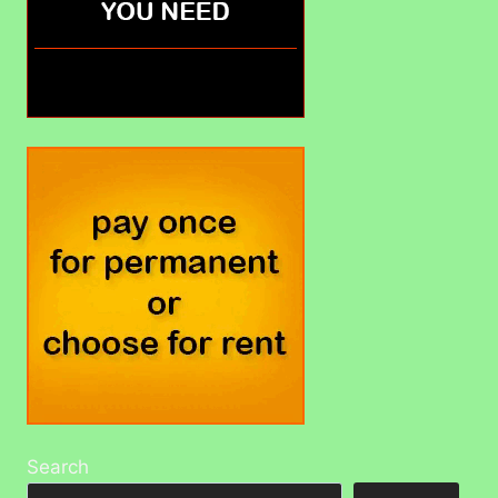
Search