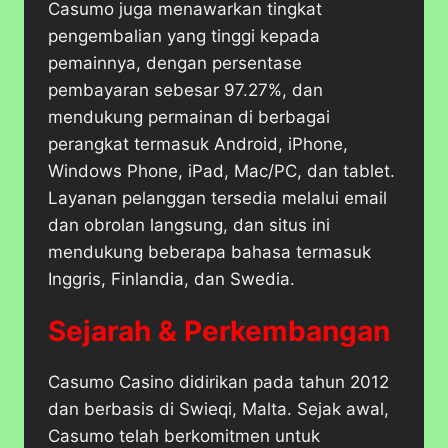
Casumo juga menawarkan tingkat
pengembalian yang tinggi kepada
pemainnya, dengan persentase
pembayaran sebesar 97.27%, dan
mendukung permainan di berbagai
perangkat termasuk Android, iPhone,
Windows Phone, iPad, Mac/PC, dan tablet.
Layanan pelanggan tersedia melalui email
dan obrolan langsung, dan situs ini
mendukung beberapa bahasa termasuk
Inggris, Finlandia, dan Swedia.
Sejarah & Perkembangan
Casumo Casino didirikan pada tahun 2012
dan berbasis di Swieqi, Malta. Sejak awal,
Casumo telah berkomitmen untuk