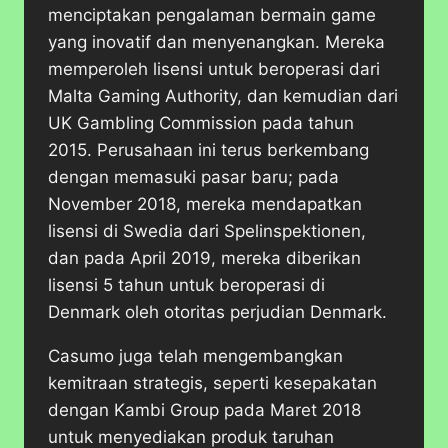
menciptakan pengalaman bermain game
yang inovatif dan menyenangkan. Mereka
memperoleh lisensi untuk beroperasi dari
Malta Gaming Authority, dan kemudian dari
UK Gambling Commission pada tahun
2015. Perusahaan ini terus berkembang
dengan memasuki pasar baru; pada
November 2018, mereka mendapatkan
lisensi di Swedia dari Spelinspektionen,
dan pada April 2019, mereka diberikan
lisensi 5 tahun untuk beroperasi di
Denmark oleh otoritas perjudian Denmark.
Casumo juga telah mengembangkan
kemitraan strategis, seperti kesepakatan
dengan Kambi Group pada Maret 2018
untuk menyediakan produk taruhan