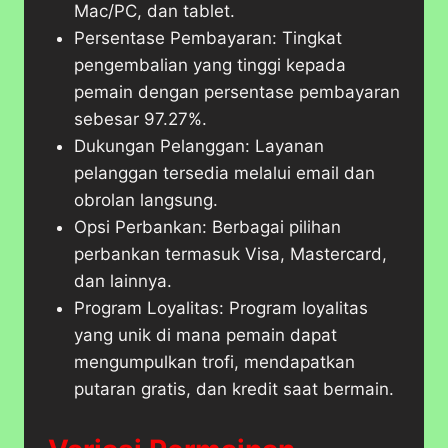
Mac/PC, dan tablet.
Persentase Pembayaran: Tingkat
pengembalian yang tinggi kepada
pemain dengan persentase pembayaran
sebesar 97.27%.
Dukungan Pelanggan: Layanan
pelanggan tersedia melalui email dan
obrolan langsung.
Opsi Perbankan: Berbagai pilihan
perbankan termasuk Visa, Mastercard,
dan lainnya.
Program Loyalitas: Program loyalitas
yang unik di mana pemain dapat
mengumpulkan trofi, mendapatkan
putaran gratis, dan kredit saat bermain.