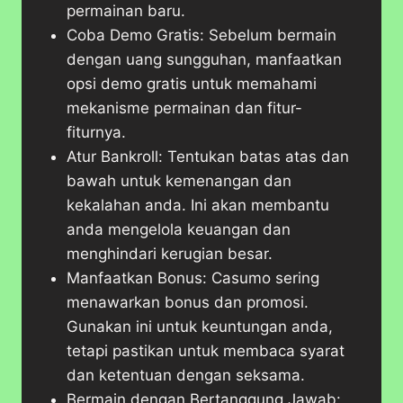
permainan baru.
Coba Demo Gratis: Sebelum bermain
dengan uang sungguhan, manfaatkan
opsi demo gratis untuk memahami
mekanisme permainan dan fitur-
fiturnya.
Atur Bankroll: Tentukan batas atas dan
bawah untuk kemenangan dan
kekalahan anda. Ini akan membantu
anda mengelola keuangan dan
menghindari kerugian besar.
Manfaatkan Bonus: Casumo sering
menawarkan bonus dan promosi.
Gunakan ini untuk keuntungan anda,
tetapi pastikan untuk membaca syarat
dan ketentuan dengan seksama.
Bermain dengan Bertanggung Jawab: