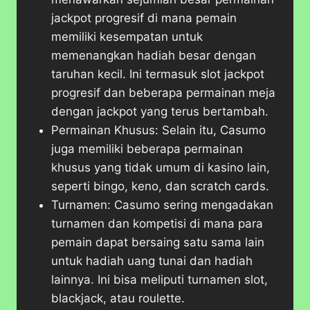
jackpot progresif di mana pemain
memiliki kesempatan untuk
memenangkan hadiah besar dengan
taruhan kecil. Ini termasuk slot jackpot
progresif dan beberapa permainan meja
dengan jackpot yang terus bertambah.
Permainan Khusus: Selain itu, Casumo
juga memiliki beberapa permainan
khusus yang tidak umum di kasino lain,
seperti bingo, keno, dan scratch cards.
Turnamen: Casumo sering mengadakan
turnamen dan kompetisi di mana para
pemain dapat bersaing satu sama lain
untuk hadiah uang tunai dan hadiah
lainnya. Ini bisa meliputi turnamen slot,
blackjack, atau roulette.