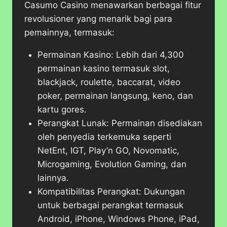
Casumo Casino menawarkan berbagai fitur
revolusioner yang menarik bagi para
pemainnya, termasuk:
Permainan Kasino: Lebih dari 4,300
permainan kasino termasuk slot,
blackjack, roulette, baccarat, video
poker, permainan langsung, keno, dan
kartu gores.
Perangkat Lunak: Permainan disediakan
oleh penyedia terkemuka seperti
NetEnt, IGT, Play’n GO, Novomatic,
Microgaming, Evolution Gaming, dan
lainnya.
Kompatibilitas Perangkat: Dukungan
untuk berbagai perangkat termasuk
Android, iPhone, Windows Phone, iPad,