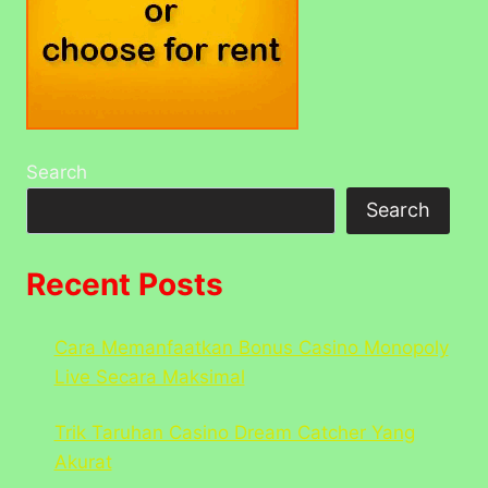
Search
Search
Recent Posts
Cara Memanfaatkan Bonus Casino Monopoly
Live Secara Maksimal
Trik Taruhan Casino Dream Catcher Yang
Akurat