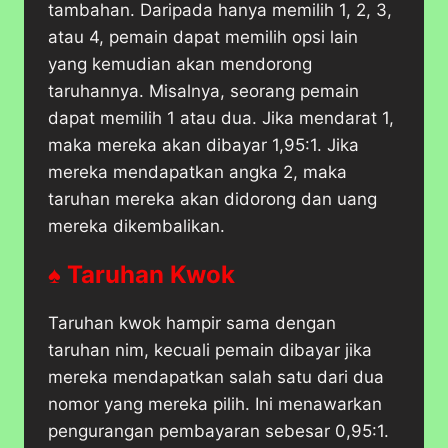
tambahan. Daripada hanya memilih 1, 2, 3,
atau 4, pemain dapat memilih opsi lain
yang kemudian akan mendorong
taruhannya. Misalnya, seorang pemain
dapat memilih 1 atau dua. Jika mendarat 1,
maka mereka akan dibayar 1,95:1. Jika
mereka mendapatkan angka 2, maka
taruhan mereka akan didorong dan uang
mereka dikembalikan.
♠️ Taruhan Kwok
Taruhan kwok hampir sama dengan
taruhan nim, kecuali pemain dibayar jika
mereka mendapatkan salah satu dari dua
nomor yang mereka pilih. Ini menawarkan
pengurangan pembayaran sebesar 0,95:1.