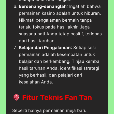
Bersenang-senanglah
: Ingatlah bahwa
permainan kasino adalah untuk hiburan.
Nikmati pengalaman bermain tanpa
terlalu fokus pada hasil akhir. Jaga
suasana hati Anda tetap positif, terlepas
dari hasil taruhan.
Belajar dari Pengalaman
: Setiap sesi
permainan adalah kesempatan untuk
belajar dan berkembang. Tinjau kembali
hasil taruhan Anda, identifikasi strategi
yang berhasil, dan pelajari dari
kesalahan Anda.
Fitur Teknis Fan Tan
Seperti halnya permainan meja baru