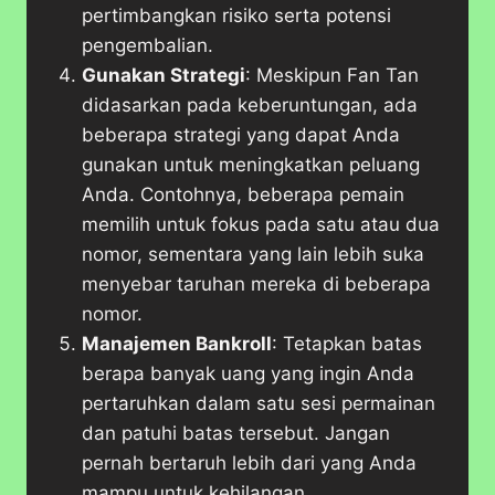
pertimbangkan risiko serta potensi
pengembalian.
Gunakan Strategi
: Meskipun Fan Tan
didasarkan pada keberuntungan, ada
beberapa strategi yang dapat Anda
gunakan untuk meningkatkan peluang
Anda. Contohnya, beberapa pemain
memilih untuk fokus pada satu atau dua
nomor, sementara yang lain lebih suka
menyebar taruhan mereka di beberapa
nomor.
Manajemen Bankroll
: Tetapkan batas
berapa banyak uang yang ingin Anda
pertaruhkan dalam satu sesi permainan
dan patuhi batas tersebut. Jangan
pernah bertaruh lebih dari yang Anda
mampu untuk kehilangan.