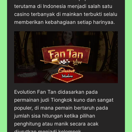
terutama di Indonesia menjadi salah satu
casino terbanyak di mainkan terbukti selalu
memberikan kebahagiaan setiap harinyaa.
Evolution Fan Tan didasarkan pada
permainan judi Tiongkok kuno dan sangat
populer, di mana pemain bertaruh pada
jumlah sisa hitungan ketika pilihan
penghitung atau manik secara acak
diurutkan menjadi kelompok