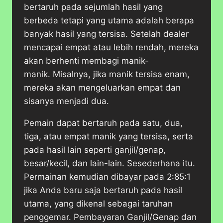
bertaruh pada sejumlah hasil yang
berbeda tetapi yang utama adalah berapa
banyak hasil yang tersisa. Setelah dealer
mencapai empat atau lebih rendah, mereka
akan berhenti membagi manik-
manik. Misalnya, jika manik tersisa enam,
mereka akan mengeluarkan empat dan
sisanya menjadi dua.
Pemain dapat bertaruh pada satu, dua,
tiga, atau empat manik yang tersisa, serta
pada hasil lain seperti ganjil/genap,
besar/kecil, dan lain-lain. Sesederhana itu.
Permainan kemudian dibayar pada 2:85:1
jika Anda baru saja bertaruh pada hasil
utama, yang dikenal sebagai taruhan
penggemar. Pembayaran Ganjil/Genap dan