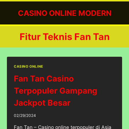
Skip
to
CASINO ONLINE MODERN
content
Fitur Teknis Fan Tan
CASINO ONLINE
Fan Tan Casino
Terpopuler Gampang
Jackpot Besar
02/29/2024
Fan Tan – Casino online terpopuler di Asia