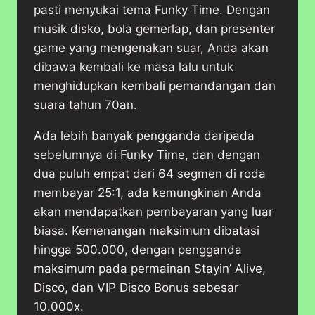
pasti menyukai tema Funky Time. Dengan
musik disko, bola gemerlap, dan presenter
game yang mengenakan suar, Anda akan
dibawa kembali ke masa lalu untuk
menghidupkan kembali pemandangan dan
suara tahun 70an.
Ada lebih banyak pengganda daripada
sebelumnya di Funky Time, dan dengan
dua puluh empat dari 64 segmen di roda
membayar 25:1, ada kemungkinan Anda
akan mendapatkan pembayaran yang luar
biasa. Kemenangan maksimum dibatasi
hingga 500.000, dengan pengganda
maksimum pada permainan Stayin’ Alive,
Disco, dan VIP Disco Bonus sebesar
10.000x.