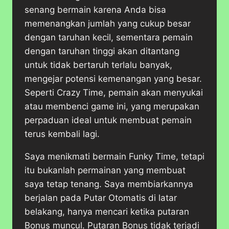
senang bermain karena Anda bisa
memenangkan jumlah yang cukup besar
dengan taruhan kecil, sementara pemain
dengan taruhan tinggi akan ditantang
untuk tidak bertaruh terlalu banyak,
mengejar potensi kemenangan yang besar.
Seperti Crazy Time, pemain akan menyukai
atau membenci game ini, yang merupakan
perpaduan ideal untuk membuat pemain
terus kembali lagi.
Saya menikmati bermain Funky Time, tetapi
itu bukanlah permainan yang membuat
saya tetap tenang. Saya membiarkannya
berjalan pada Putar Otomatis di latar
belakang, hanya mencari ketika putaran
Bonus muncul. Putaran Bonus tidak terjadi