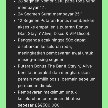
28 segmen Nomor Satu pada roda yang
membayar 1:1.
24 Segmen Surat membayar 25:1.
12 Segmen Putaran Bonus memberikan
akses ke empat jenis putaran Bonus
(Bar, Stayin’ Alive, Disco & VIP Disco).
Pengganda acak hingga 50x dapat
disebarkan ke seluruh roda,
meningkatkan pembayaran awal untuk
masing-masing segmen.
Putaran Bonus The Bar & Stayin’, Alive
bersifat interaktif dan mengharuskan
pemain memilih posisi bermain sebelum
permainan dimulai.
Pembayaran maksimum untuk
keseluruhan permainan dibatasi
sebesar £$€500.000.