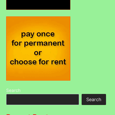
Search
Search