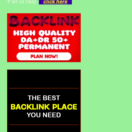
?
let us help.
click here
KEMENANGAN
PENGGANDA
BESAR