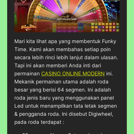
Mari kita lihat apa yang membentuk Funky
Time. Kami akan membahas setiap poin
secara lebih rinci lebih lanjut dalam ulasan.
Tapi ini akan memberi Anda inti dari
permainan
CASINO ONLINE MODERN
ini.
Mekanik permainan utama adalah roda
besar yang berisi 64 segmen. Ini adalah
roda jenis baru yang menggunakan panel
Led untuk menampilkan tata letak segmen
& pengganda roda. Ini disebut Digiwheel,
pada roda terdapat :