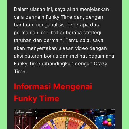
Dalam ulasan ini, saya akan menjelaskan
cara bermain Funky Time dan, dengan
bantuan menganalisis beberapa data
permainan, melihat beberapa strategi
taruhan dan bermain. Tentu saja, saya
akan menyertakan ulasan video dengan
aksi putaran bonus dan melihat bagaimana
Funky Time dibandingkan dengan Crazy
Time.
Informasi Mengenai
Funky Time