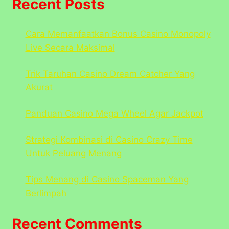
Recent Posts
Cara Memanfaatkan Bonus Casino Monopoly
Live Secara Maksimal
Trik Taruhan Casino Dream Catcher Yang
Akurat
Panduan Casino Mega Wheel Agar Jackpot
Strategi Kombinasi di Casino Crazy Time
Untuk Peluang Menang
Tips Menang di Casino Spaceman Yang
Berlimpah
Recent Comments