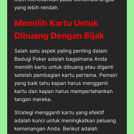
yang lebih rendah.
Memilih Kartu Untuk
Dibuang Dengan Bijak
Salah satu aspek paling penting dalam
Badugi Poker adalah bagaimana Anda
memilih kartu untuk dibuang atau diganti
setelah pembagian kartu pertama. Pemain
yang baik tahu kapan harus mengganti
kartu dan kapan harus mempertahankan
tangan mereka.
Strategi mengganti kartu yang efektif
adalah kunci untuk meningkatkan peluang
kemenangan Anda. Berikut adalah