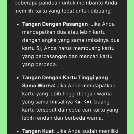
beberapa panduan untuk membantu Anda
memilih kartu yang tepat untuk dibuang:
Tangan Dengan Pasangan
: Jika Anda
mendapatkan dua atau lebih kartu
dengan angka yang sama (misalnya dua
kartu 5), Anda harus membuang kartu
yang berpasangan dan mencari kartu
yang berbeda.
Tangan Dengan Kartu Tinggi yang
Sama Warna
: Jika Anda mendapatkan
kartu yang lebih tinggi dengan warna
yang sama (misalnya K♠, K♦), buang
kartu tersebut dan coba cari kartu yang
lebih rendah dan berbeda warna.
Tangan Kuat
: Jika Anda sudah memiliki