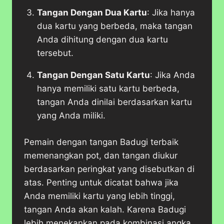
Tangan Dengan Dua Kartu
: Jika hanya
dua kartu yang berbeda, maka tangan
Anda dihitung dengan dua kartu
tersebut.
Tangan Dengan Satu Kartu
: Jika Anda
hanya memiliki satu kartu berbeda,
tangan Anda dinilai berdasarkan kartu
yang Anda miliki.
Pemain dengan tangan Badugi terbaik
memenangkan pot, dan tangan diukur
berdasarkan peringkat yang disebutkan di
atas. Penting untuk dicatat bahwa jika
Anda memiliki kartu yang lebih tinggi,
tangan Anda akan kalah. Karena Badugi
lebih menekankan pada kombinasi angka