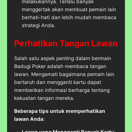
melakukannya. Terlalu banyak
menggertak akan membuat pemain lain
berhati-hati dan lebih mudah membaca
strategi Anda.
Perhatikan Tangan Lawan
Salah satu aspek penting dalam bermain
Badugi Poker adalah membaca tangan
lawan. Mengamati bagaimana pemain lain
bertaruh dan mengganti kartu dapat
memberikan informasi berharga tentang
kekuatan tangan mereka.
Beberapa tips untuk memperhatikan
lawan Anda
:
Lawan yang Mengganti Banyak Kartu
: