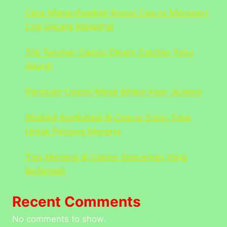
Cara Memanfaatkan Bonus Casino Monopoly
Live Secara Maksimal
Trik Taruhan Casino Dream Catcher Yang
Akurat
Panduan Casino Mega Wheel Agar Jackpot
Strategi Kombinasi di Casino Crazy Time
Untuk Peluang Menang
Tips Menang di Casino Spaceman Yang
Berlimpah
Recent Comments
No comments to show.