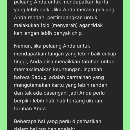
peluang Anda untuk mendapatkan kartu
yang lebih baik. Jika Anda merasa peluang
Anda rendah, pertimbangkan untuk
melakukan fold (menyerah) agar tidak
kehilangan lebih banyak chip.
Namun, jika peluang Anda untuk
mendapatkan tangan yang lebih baik cukup
tinggi, Anda bisa menaikkan taruhan untuk
memaksimalkan keuntungan. Ingatlah
bahwa Badugi adalah permainan yang
mengutamakan kartu yang lebih rendah
dan tak ada pasangan, jadi Anda perlu
berpikir lebih hati-hati tentang ukuran
taruhan Anda.
Beberapa hal yang perlu diperhatikan
dalam hal taruhan adalah: