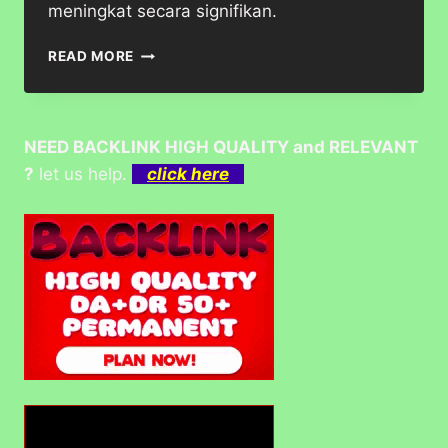
meningkat secara signifikan.
LANGKAH
READ MORE
POLA
UNTUNG
MAKSIMAL
DI
NEED BACKLINK HIGH QUALITY and RELEVANT
CASINO
?
let us help.
click here
BET
BEHIND
PRO
BLACKJACK