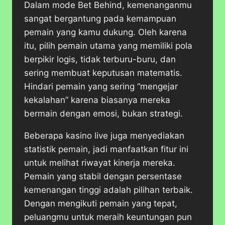
Dalam mode Bet Behind, kemenanganmu
sangat bergantung pada kemampuan
pemain yang kamu dukung. Oleh karena
itu, pilih pemain utama yang memiliki pola
berpikir logis, tidak terburu-buru, dan
sering membuat keputusan matematis.
Hindari pemain yang sering “mengejar
kekalahan” karena biasanya mereka
bermain dengan emosi, bukan strategi.
Beberapa kasino live juga menyediakan
statistik pemain, jadi manfaatkan fitur ini
untuk melihat riwayat kinerja mereka.
Pemain yang stabil dengan persentase
kemenangan tinggi adalah pilihan terbaik.
Dengan mengikuti pemain yang tepat,
peluangmu untuk meraih keuntungan pun