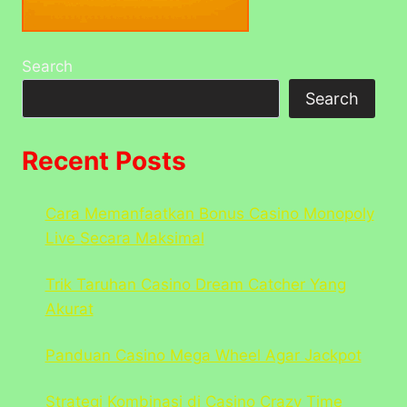
Search
Search
Recent Posts
Cara Memanfaatkan Bonus Casino Monopoly
Live Secara Maksimal
Trik Taruhan Casino Dream Catcher Yang
Akurat
Panduan Casino Mega Wheel Agar Jackpot
Strategi Kombinasi di Casino Crazy Time