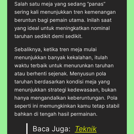
Salah satu meja yang sedang “panas”
sering kali menunjukkan tren kemenangan
beruntun bagi pemain utama. Inilah saat
yang ideal untuk meningkatkan nominal
taruhan sedikit demi sedikit.
Sebaliknya, ketika tren meja mulai
menunjukkan banyak kekalahan, itulah
waktu terbaik untuk menurunkan taruhan
atau berhenti sejenak. Menyusun pola
taruhan berdasarkan kondisi meja yang
menunjukkan strategi kedewasaan, bukan
hanya mengandalkan keberuntungan. Pola
seperti ini memungkinkan kamu tetap stabil
bahkan di tengah hasil permainan.
Baca Juga:
Teknik