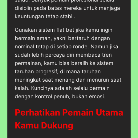
disiplin pada batas mereka untuk menjaga
keuntungan tetap stabil.
Gunakan sistem flat bet jika kamu ingin
bermain aman, yakni bertaruh dengan
nominal tetap di setiap ronde. Namun jika
sudah lebih percaya diri membaca tren
permainan, kamu bisa beralih ke sistem
taruhan progresif, di mana taruhan
meningkat saat menang dan menurun saat
kalah. Kuncinya adalah selalu bermain
dengan kontrol penuh, bukan emosi.
Perhatikan Pemain Utama
Kamu Dukung