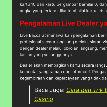
kartu 10 dan kartu bergambar bernilai 0, dan
angka yang tertera. Jika total nilai kartu lebi
Pengalaman Live Dealer y
Live Baccarat menawarkan pengalaman berm
profesional secara langsung melalui siaran vi
dengan dealer melalui obrolan langsung, m
kasino yang sesungguhnya.
Dealer akan membagikan kartu secara lang
komentar yang ramah dan informatif. Pengal
kegembiraan dan kepercayaan yang tidak dapa
Baca Juga:
Cara dan Trik 
Casino