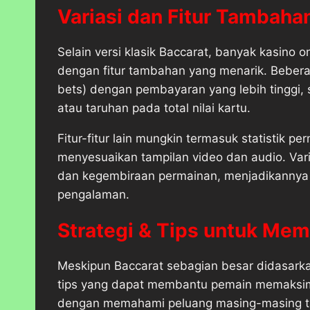
Variasi dan Fitur Tambaha
Selain versi klasik Baccarat, banyak kasino 
dengan fitur tambahan yang menarik. Beber
bets) dengan pembayaran yang lebih tinggi, 
atau taruhan pada total nilai kartu.
Fitur-fitur lain mungkin termasuk statistik p
menyesuaikan tampilan video dan audio. Vari
dan kegembiraan permainan, menjadikannya l
pengalaman.
Strategi & Tips untuk Me
Meskipun Baccarat sebagian besar didasark
tips yang dapat membantu pemain memaksim
dengan memahami peluang masing-masing ta