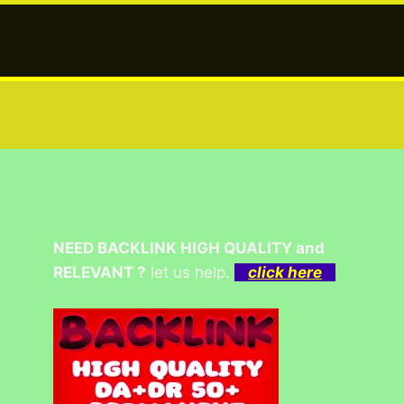
NEED BACKLINK HIGH QUALITY and
RELEVANT ?
let us help.
click here