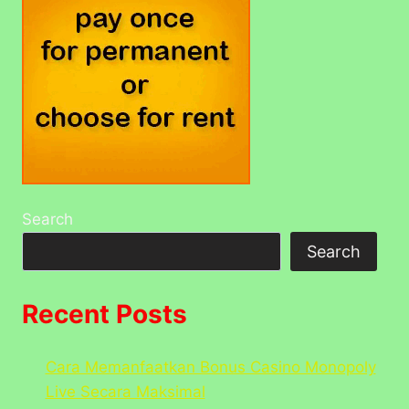
Search
Search
Recent Posts
Cara Memanfaatkan Bonus Casino Monopoly
Live Secara Maksimal