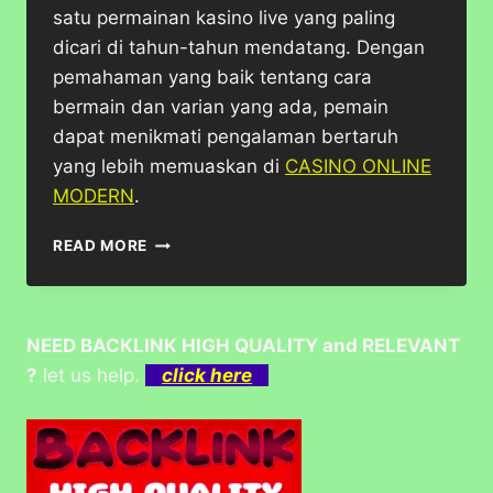
satu permainan kasino live yang paling
dicari di tahun-tahun mendatang. Dengan
pemahaman yang baik tentang cara
bermain dan varian yang ada, pemain
dapat menikmati pengalaman bertaruh
yang lebih memuaskan di
CASINO ONLINE
MODERN
.
PANDUAN
READ MORE
AGAR
MUDAH
JACKPOT
DI
NEED BACKLINK HIGH QUALITY and RELEVANT
CASINO
?
let us help.
click here
LIVE
CRAPS