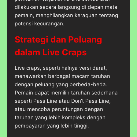
dilakukan secara langsung di depan mata
pemain, menghilangkan keraguan tentang
potensi kecurangan.
Strategi dan Peluang
dalam Live Craps
Live craps, seperti halnya versi darat,
menawarkan berbagai macam taruhan
dengan peluang yang berbeda-beda.
Pemain dapat memilih taruhan sederhana
seperti Pass Line atau Don’t Pass Line,
atau mencoba peruntungan dengan
taruhan yang lebih kompleks dengan
pembayaran yang lebih tinggi.