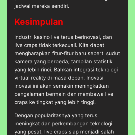
jadwal mereka sendiri.
Kesimpulan
Industri kasino live terus berinovasi, dan
live craps tidak terkecuali. Kita dapat
mengharapkan fitur-fitur baru seperti sudut
kamera yang berbeda, tampilan statistik
yang lebih rinci. Bahkan integrasi teknologi
virtual reality di masa depan. Inovasi-
inovasi ini akan semakin meningkatkan
pengalaman bermain dan membawa live
craps ke tingkat yang lebih tinggi.
Dengan popularitasnya yang terus
meningkat dan perkembangan teknologi
yang pesat, live craps siap menjadi salah