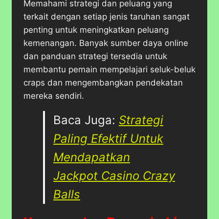
Memahami strategi dan peluang yang
terkait dengan setiap jenis taruhan sangat
penting untuk meningkatkan peluang
kemenangan. Banyak sumber daya online
dan panduan strategi tersedia untuk
membantu pemain mempelajari seluk-beluk
craps dan mengembangkan pendekatan
mereka sendiri.
Baca Juga:
Strategi
Paling Efektif Untuk
Mendapatkan
Jackpot Casino Crazy
Balls