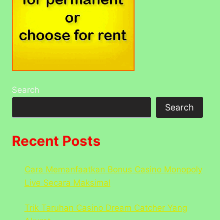
Search
Search
Recent Posts
Cara Memanfaatkan Bonus Casino Monopoly
Live Secara Maksimal
Trik Taruhan Casino Dream Catcher Yang