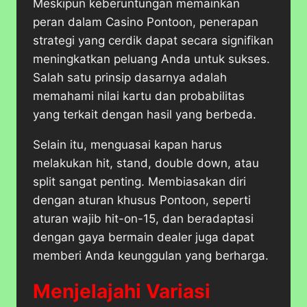
Meskipun keberuntungan memainkan
peran dalam Casino Pontoon, penerapan
strategi yang cerdik dapat secara signifikan
meningkatkan peluang Anda untuk sukses.
Salah satu prinsip dasarnya adalah
memahami nilai kartu dan probabilitas
yang terkait dengan hasil yang berbeda.
Selain itu, menguasai kapan harus
melakukan hit, stand, double down, atau
split sangat penting. Membiasakan diri
dengan aturan khusus Pontoon, seperti
aturan wajib hit-on-15, dan beradaptasi
dengan gaya bermain dealer juga dapat
memberi Anda keunggulan yang berharga.
Menjelajahi Variasi