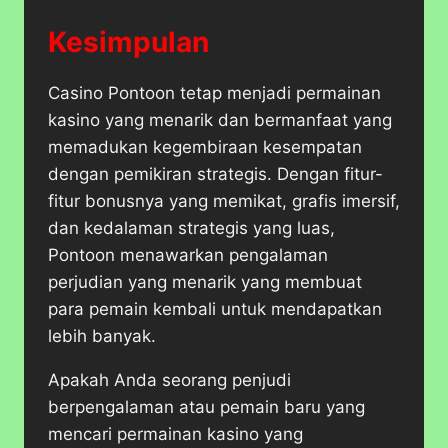
Kesimpulan
Casino Pontoon tetap menjadi permainan
kasino yang menarik dan bermanfaat yang
memadukan kegembiraan kesempatan
dengan pemikiran strategis. Dengan fitur-
fitur bonusnya yang memikat, grafis imersif,
dan kedalaman strategis yang luas,
Pontoon menawarkan pengalaman
perjudian yang menarik yang membuat
para pemain kembali untuk mendapatkan
lebih banyak.
Apakah Anda seorang penjudi
berpengalaman atau pemain baru yang
mencari permainan kasino yang