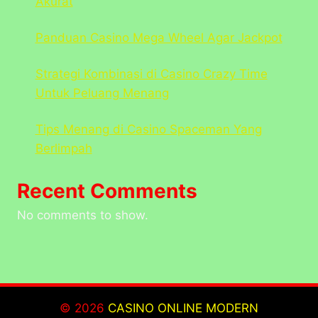
Akurat
Panduan Casino Mega Wheel Agar Jackpot
Strategi Kombinasi di Casino Crazy Time
Untuk Peluang Menang
Tips Menang di Casino Spaceman Yang
Berlimpah
Recent Comments
No comments to show.
© 2026
CASINO ONLINE MODERN