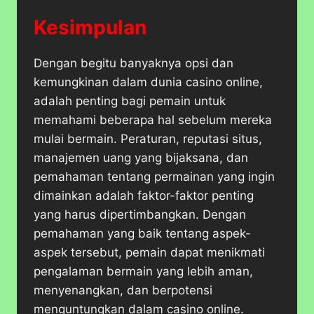
Kesimpulan
Dengan begitu banyaknya opsi dan
kemungkinan dalam dunia casino online,
adalah penting bagi pemain untuk
memahami beberapa hal sebelum mereka
mulai bermain. Peraturan, reputasi situs,
manajemen uang yang bijaksana, dan
pemahaman tentang permainan yang ingin
dimainkan adalah faktor-faktor penting
yang harus dipertimbangkan. Dengan
pemahaman yang baik tentang aspek-
aspek tersebut, pemain dapat menikmati
pengalaman bermain yang lebih aman,
menyenangkan, dan berpotensi
menguntungkan dalam casino online.