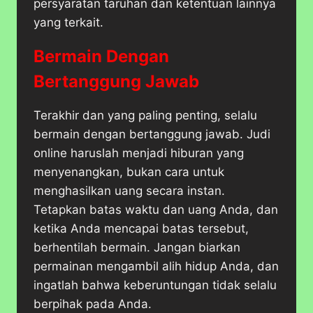
persyaratan taruhan dan ketentuan lainnya
yang terkait.
Bermain Dengan
Bertanggung Jawab
Terakhir dan yang paling penting, selalu
bermain dengan bertanggung jawab. Judi
online haruslah menjadi hiburan yang
menyenangkan, bukan cara untuk
menghasilkan uang secara instan.
Tetapkan batas waktu dan uang Anda, dan
ketika Anda mencapai batas tersebut,
berhentilah bermain. Jangan biarkan
permainan mengambil alih hidup Anda, dan
ingatlah bahwa keberuntungan tidak selalu
berpihak pada Anda.