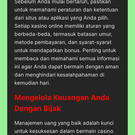
Sebelum Anda mulai bertaruh, pastikan
untuk memahami peraturan dan ketentuan
dari situs atau aplikasi yang Anda pilih.
Setiap kasino online memiliki aturan yang
berbeda-beda, termasuk batasan umur,
metode pembayaran, dan syarat-syarat
untuk mendapatkan bonus. Penting untuk
membaca dan memahami semua informasi
ini agar Anda dapat bermain dengan aman
dan menghindari kesalahpahaman di
kemudian hari.
Mengelola Keuangan Anda
Dengan Bijak
Manajemen uang yang baik adalah kunci
untuk kesuksesan dalam bermain casino