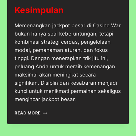
Kesimpulan
Memenangkan jackpot besar di Casino War
bukan hanya soal keberuntungan, tetapi
kombinasi strategi cerdas, pengelolaan
modal, pemahaman aturan, dan fokus
tinggi. Dengan menerapkan trik jitu ini,
peluang Anda untuk meraih kemenangan
maksimal akan meningkat secara
signifikan. Disiplin dan kesabaran menjadi
kunci untuk menikmati permainan sekaligus
mengincar jackpot besar.
RAHASIA
READ MORE
TERBAIK
MENANG
JACKPOT