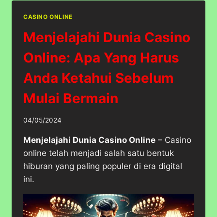
BESAR
DI
CASINO ONLINE
CASINO
WAR
Menjelajahi Dunia Casino
Online: Apa Yang Harus
Anda Ketahui Sebelum
Mulai Bermain
04/05/2024
Menjelajahi Dunia Casino Online
– Casino
online telah menjadi salah satu bentuk
hiburan yang paling populer di era digital
ini.