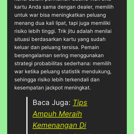
kartu Anda sama dengan dealer, memilih
untuk war bisa meningkatkan peluang
menang dua kali lipat, tapi juga memiliki
risiko lebih tinggi. Trik jitu adalah menilai
situasi berdasarkan kartu yang sudah
keluar dan peluang tersisa. Pemain
berpengalaman sering menggunakan
strategi probabilitas sederhana: memilih
war ketika peluang statistik mendukung,
sehingga risiko lebih terkendali dan
kesempatan jackpot meningkat.
Baca Juga:
Tips
Ampuh Meraih
Kemenangan Di