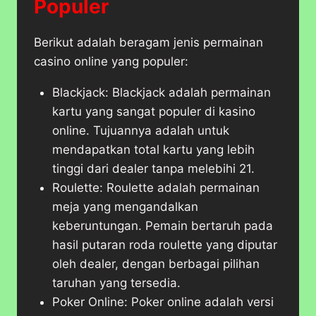
Populer
Berikut adalah beragam jenis permainan
casino online yang populer:
Blackjack: Blackjack adalah permainan
kartu yang sangat populer di kasino
online. Tujuannya adalah untuk
mendapatkan total kartu yang lebih
tinggi dari dealer tanpa melebihi 21.
Roulette: Roulette adalah permainan
meja yang mengandalkan
keberuntungan. Pemain bertaruh pada
hasil putaran roda roulette yang diputar
oleh dealer, dengan berbagai pilihan
taruhan yang tersedia.
Poker Online: Poker online adalah versi