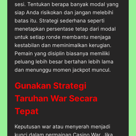
sesi. Tentukan berapa banyak modal yang
siap Anda risikokan dan jangan melebihi
batas itu. Strategi sederhana seperti
menetapkan persentase tetap dari modal
untuk setiap ronde membantu menjaga
kestabilan dan meminimalkan kerugian.
Pemain yang disiplin biasanya memiliki
peluang lebih besar bertahan lebih lama
dan menunggu momen jackpot muncul.
Gunakan Strategi
Taruhan War Secara
Tepat
Keputusan war atau menyerah menjadi
kunci dalam permainan Casino War. Jika