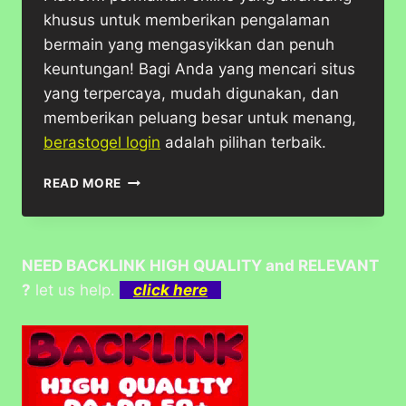
khusus untuk memberikan pengalaman
bermain yang mengasyikkan dan penuh
keuntungan! Bagi Anda yang mencari situs
yang terpercaya, mudah digunakan, dan
memberikan peluang besar untuk menang,
berastogel login
adalah pilihan terbaik.
BLACKJACK
READ MORE
SURRENDER,
OPSIONAL
TERBAIK
DALAM
NEED BACKLINK HIGH QUALITY and RELEVANT
BERMAIN
?
let us help.
click here
BLACKJACK