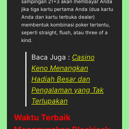
sampingan 21+3 akan membayar Anda
jika tiga kartu pertama Anda (dua kartu
Anda dan kartu terbuka dealer)
membentuk kombinasi poker tertentu,
seperti straight, flush, atau three of a
kind.
Baca Juga :
Casino
Keno Menangkan
Hadiah Besar dan
Pengalaman yang Tak
Terlupakan
Waktu Terbaik