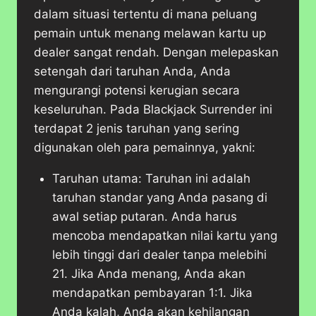
dalam situasi tertentu di mana peluang
pemain untuk menang melawan kartu up
dealer sangat rendah. Dengan melepaskan
setengah dari taruhan Anda, Anda
mengurangi potensi kerugian secara
keseluruhan. Pada Blackjack Surrender ini
terdapat 2 jenis taruhan yang sering
digunakan oleh para pemainnya, yakni:
Taruhan utama: Taruhan ini adalah
taruhan standar yang Anda pasang di
awal setiap putaran. Anda harus
mencoba mendapatkan nilai kartu yang
lebih tinggi dari dealer tanpa melebihi
21. Jika Anda menang, Anda akan
mendapatkan pembayaran 1:1. Jika
Anda kalah, Anda akan kehilangan