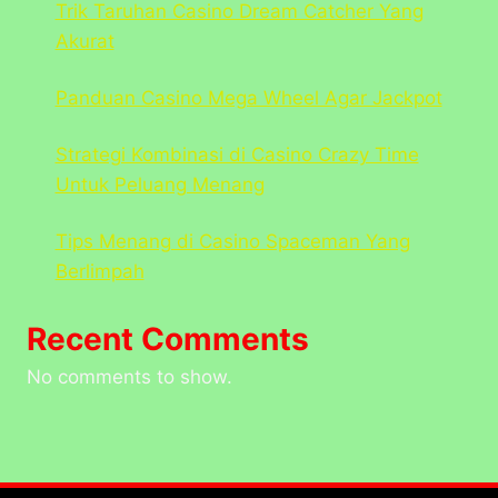
Trik Taruhan Casino Dream Catcher Yang
Akurat
Panduan Casino Mega Wheel Agar Jackpot
Strategi Kombinasi di Casino Crazy Time
Untuk Peluang Menang
Tips Menang di Casino Spaceman Yang
Berlimpah
Recent Comments
No comments to show.