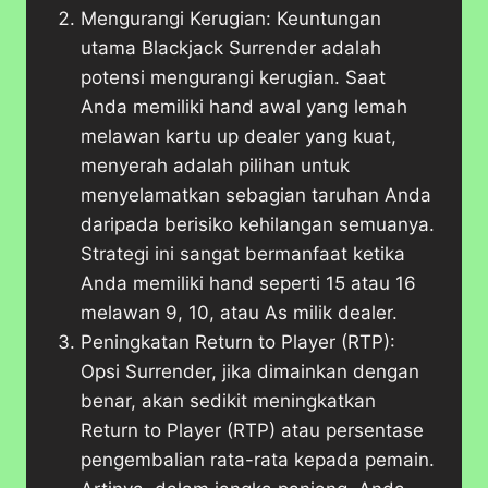
Mengurangi Kerugian: Keuntungan
utama Blackjack Surrender adalah
potensi mengurangi kerugian. Saat
Anda memiliki hand awal yang lemah
melawan kartu up dealer yang kuat,
menyerah adalah pilihan untuk
menyelamatkan sebagian taruhan Anda
daripada berisiko kehilangan semuanya.
Strategi ini sangat bermanfaat ketika
Anda memiliki hand seperti 15 atau 16
melawan 9, 10, atau As milik dealer.
Peningkatan Return to Player (RTP):
Opsi Surrender, jika dimainkan dengan
benar, akan sedikit meningkatkan
Return to Player (RTP) atau persentase
pengembalian rata-rata kepada pemain.