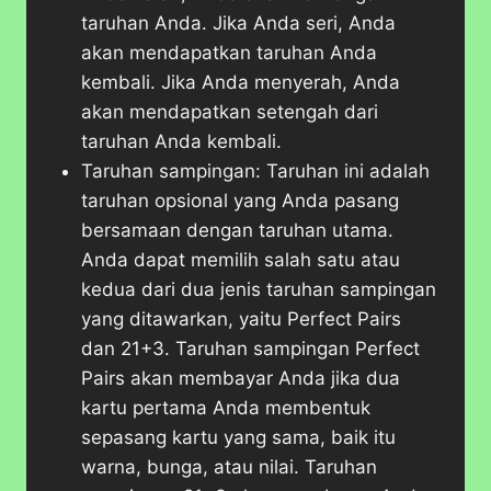
taruhan Anda. Jika Anda seri, Anda
akan mendapatkan taruhan Anda
kembali. Jika Anda menyerah, Anda
akan mendapatkan setengah dari
taruhan Anda kembali.
Taruhan sampingan: Taruhan ini adalah
taruhan opsional yang Anda pasang
bersamaan dengan taruhan utama.
Anda dapat memilih salah satu atau
kedua dari dua jenis taruhan sampingan
yang ditawarkan, yaitu Perfect Pairs
dan 21+3. Taruhan sampingan Perfect
Pairs akan membayar Anda jika dua
kartu pertama Anda membentuk
sepasang kartu yang sama, baik itu
warna, bunga, atau nilai. Taruhan