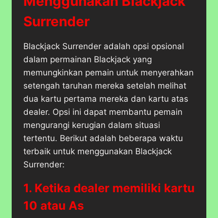
Menggunakan Blackjack
Surrender
Blackjack Surrender adalah opsi opsional
dalam permainan Blackjack yang
memungkinkan pemain untuk menyerahkan
setengah taruhan mereka setelah melihat
dua kartu pertama mereka dan kartu atas
dealer. Opsi ini dapat membantu pemain
mengurangi kerugian dalam situasi
tertentu. Berikut adalah beberapa waktu
terbaik untuk menggunakan Blackjack
Surrender:
1. Ketika dealer memiliki kartu
10 atau As