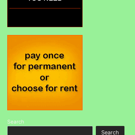
Search
Search