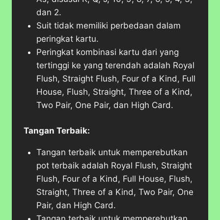
dan 2.
Suit tidak memiliki perbedaan dalam
peringkat kartu.
Peringkat kombinasi kartu dari yang
tertinggi ke yang terendah adalah Royal
Flush, Straight Flush, Four of a Kind, Full
House, Flush, Straight, Three of a Kind,
Two Pair, One Pair, dan High Card.
Tangan Terbaik:
Tangan terbaik untuk memperebutkan
pot terbaik adalah Royal Flush, Straight
Flush, Four of a Kind, Full House, Flush,
Straight, Three of a Kind, Two Pair, One
Pair, dan High Card.
Tangan terbaik untuk memperebutkan