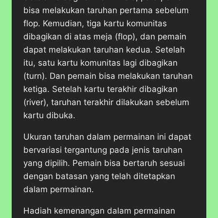
bisa melakukan taruhan pertama sebelum
flop. Kemudian, tiga kartu komunitas
dibagikan di atas meja (flop), dan pemain
dapat melakukan taruhan kedua. Setelah
itu, satu kartu komunitas lagi dibagikan
(turn). Dan pemain bisa melakukan taruhan
ketiga. Setelah kartu terakhir dibagikan
(river), taruhan terakhir dilakukan sebelum
kartu dibuka.
Ukuran taruhan dalam permainan ini dapat
bervariasi tergantung pada jenis taruhan
yang dipilih. Pemain bisa bertaruh sesuai
dengan batasan yang telah ditetapkan
dalam permainan.
Hadiah kemenangan dalam permainan