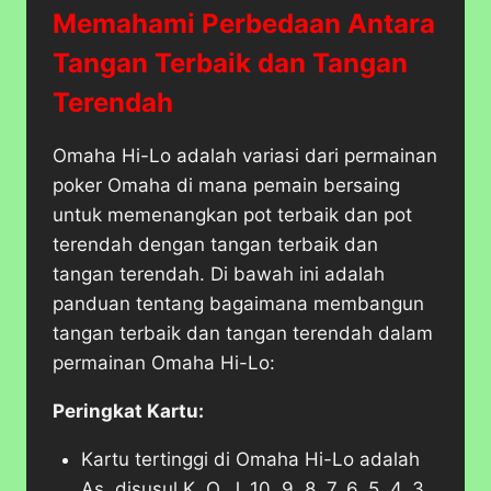
Memahami Perbedaan Antara
Tangan Terbaik dan Tangan
Terendah
Omaha Hi-Lo adalah variasi dari permainan
poker Omaha di mana pemain bersaing
untuk memenangkan pot terbaik dan pot
terendah dengan tangan terbaik dan
tangan terendah. Di bawah ini adalah
panduan tentang bagaimana membangun
tangan terbaik dan tangan terendah dalam
permainan Omaha Hi-Lo:
Peringkat Kartu:
Kartu tertinggi di Omaha Hi-Lo adalah
As, disusul K, Q, J, 10, 9, 8, 7, 6, 5, 4, 3,