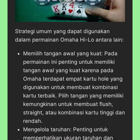
Strategi umum yang dapat digunakan
dalam permainan Omaha Hi-Lo antara lain:
Memilih tangan awal yang kuat: Pada
permainan ini penting untuk memiliki
tangan awal yang kuat karena pada
Omaha terdapat empat kartu hole yang
digunakan untuk membuat kombinasi
kartu terbaik. Pilih tangan yang memiliki
kemungkinan untuk membuat flush,
straight, atau kombinasi kartu tinggi dan
rendah.
Mengelola taruhan: Penting untuk
memperhatikan ukuran taruhan dan