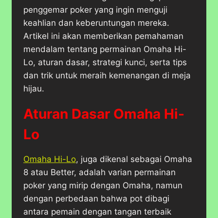
penggemar poker yang ingin menguji
keahlian dan keberuntungan mereka.
Artikel ini akan memberikan pemahaman
mendalam tentang permainan Omaha Hi-
Lo, aturan dasar, strategi kunci, serta tips
dan trik untuk meraih kemenangan di meja
hijau.
Aturan Dasar Omaha Hi-
Lo
Omaha Hi-Lo
, juga dikenal sebagai Omaha
8 atau Better, adalah varian permainan
poker yang mirip dengan Omaha, namun
dengan perbedaan bahwa pot dibagi
antara pemain dengan tangan terbaik