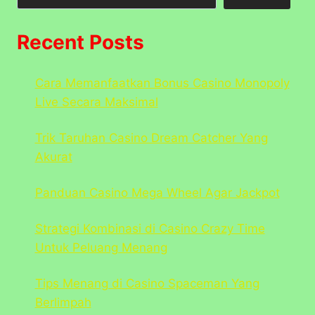
Recent Posts
Cara Memanfaatkan Bonus Casino Monopoly
Live Secara Maksimal
Trik Taruhan Casino Dream Catcher Yang
Akurat
Panduan Casino Mega Wheel Agar Jackpot
Strategi Kombinasi di Casino Crazy Time
Untuk Peluang Menang
Tips Menang di Casino Spaceman Yang
Berlimpah