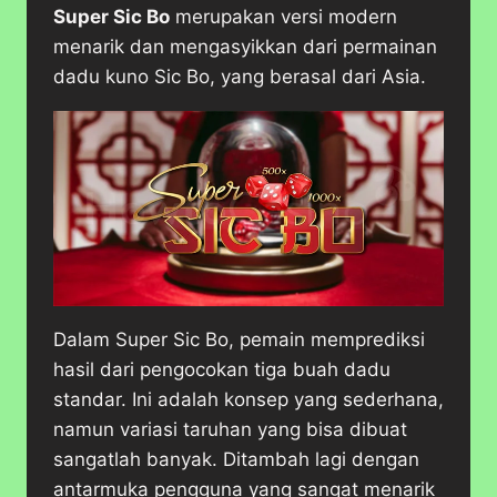
Super Sic Bo
merupakan versi modern
menarik dan mengasyikkan dari permainan
dadu kuno Sic Bo, yang berasal dari Asia.
Dalam Super Sic Bo, pemain memprediksi
hasil dari pengocokan tiga buah dadu
standar. Ini adalah konsep yang sederhana,
namun variasi taruhan yang bisa dibuat
sangatlah banyak. Ditambah lagi dengan
antarmuka pengguna yang sangat menarik