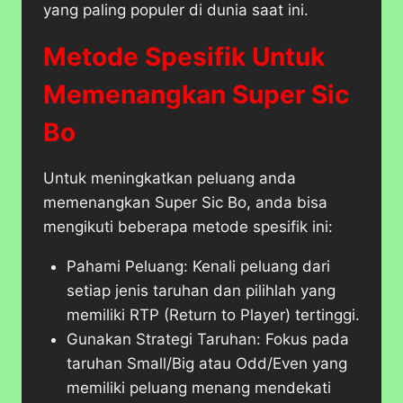
yang paling populer di dunia saat ini.
Metode Spesifik Untuk
Memenangkan Super Sic
Bo
Untuk meningkatkan peluang anda
memenangkan Super Sic Bo, anda bisa
mengikuti beberapa metode spesifik ini:
Pahami Peluang: Kenali peluang dari
setiap jenis taruhan dan pilihlah yang
memiliki RTP (Return to Player) tertinggi.
Gunakan Strategi Taruhan: Fokus pada
taruhan Small/Big atau Odd/Even yang
memiliki peluang menang mendekati