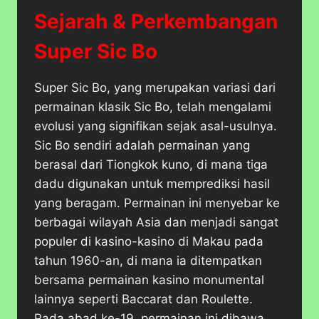
Sejarah & Perkembangan
Super Sic Bo
Super Sic Bo, yang merupakan variasi dari
permainan klasik Sic Bo, telah mengalami
evolusi yang signifikan sejak asal-usulnya.
Sic Bo sendiri adalah permainan yang
berasal dari Tiongkok kuno, di mana tiga
dadu digunakan untuk memprediksi hasil
yang beragam. Permainan ini menyebar ke
berbagai wilayah Asia dan menjadi sangat
populer di kasino-kasino di Makau pada
tahun 1960-an, di mana ia ditempatkan
bersama permainan kasino monumental
lainnya seperti Baccarat dan Roulette.
Pada abad ke-19, permainan ini dibawa