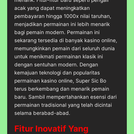
menarik. Fitur-fitur baru seperti pengali
acak yang dapat meningkatkan
pembayaran hingga 1000x nilai taruhan,
menjadikan permainan ini lebih menarik
bagi pemain modern. Permainan ini
sekarang tersedia di banyak kasino online,
memungkinkan pemain dari seluruh dunia
untuk menikmati permainan klasik ini
dengan sentuhan modern. Dengan
kemajuan teknologi dan popularitas
permainan kasino online, Super Sic Bo
terus berkembang dan menarik pemain
baru. Sambil mempertahankan esensi dari
permainan tradisional yang telah dicintai
selama berabad-abad.
Fitur Inovatif Yang