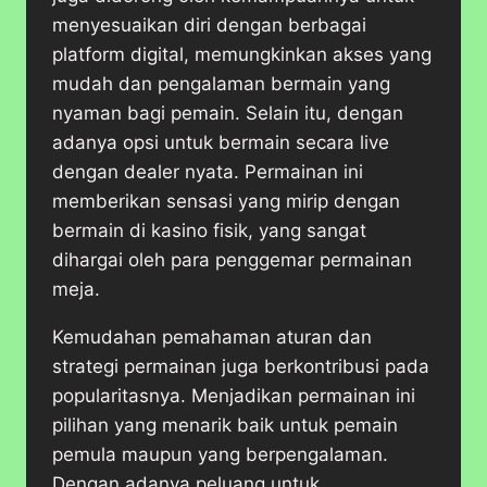
menyesuaikan diri dengan berbagai
platform digital, memungkinkan akses yang
mudah dan pengalaman bermain yang
nyaman bagi pemain. Selain itu, dengan
adanya opsi untuk bermain secara live
dengan dealer nyata. Permainan ini
memberikan sensasi yang mirip dengan
bermain di kasino fisik, yang sangat
dihargai oleh para penggemar permainan
meja.
Kemudahan pemahaman aturan dan
strategi permainan juga berkontribusi pada
popularitasnya. Menjadikan permainan ini
pilihan yang menarik baik untuk pemain
pemula maupun yang berpengalaman.
Dengan adanya peluang untuk