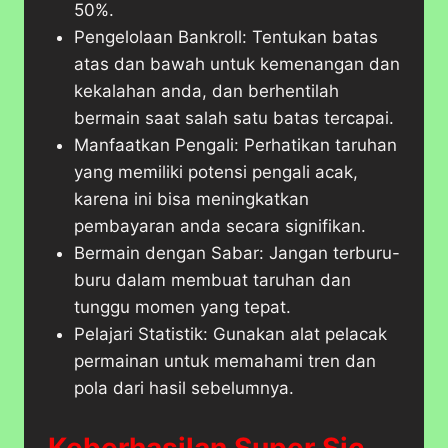
50%.
Pengelolaan Bankroll: Tentukan batas
atas dan bawah untuk kemenangan dan
kekalahan anda, dan berhentilah
bermain saat salah satu batas tercapai.
Manfaatkan Pengali: Perhatikan taruhan
yang memiliki potensi pengali acak,
karena ini bisa meningkatkan
pembayaran anda secara signifikan.
Bermain dengan Sabar: Jangan terburu-
buru dalam membuat taruhan dan
tunggu momen yang tepat.
Pelajari Statistik: Gunakan alat pelacak
permainan untuk memahami tren dan
pola dari hasil sebelumnya.