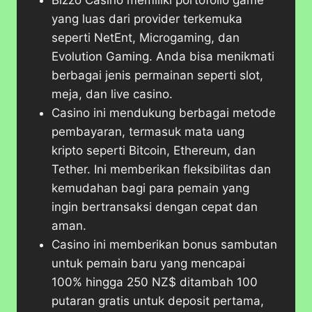
yang luas dari provider terkemuka
seperti NetEnt, Microgaming, dan
Evolution Gaming. Anda bisa menikmati
berbagai jenis permainan seperti slot,
meja, dan live casino.
Casino ini mendukung berbagai metode
pembayaran, termasuk mata uang
kripto seperti Bitcoin, Ethereum, dan
Tether. Ini memberikan fleksibilitas dan
kemudahan bagi para pemain yang
ingin bertransaksi dengan cepat dan
aman.
Casino ini memberikan bonus sambutan
untuk pemain baru yang mencapai
100% hingga 250 NZ$ ditambah 100
putaran gratis untuk deposit pertama,