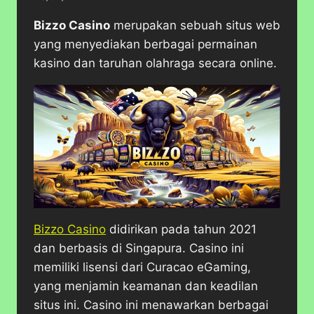
Bizzo Casino
merupakan sebuah situs web
yang menyediakan berbagai permainan
kasino dan taruhan olahraga secara online.
Bizzo Casino
didirikan pada tahun 2021
dan berbasis di Singapura. Casino ini
memiliki lisensi dari Curacao eGaming,
yang menjamin keamanan dan keadilan
situs ini. Casino ini menawarkan berbagai