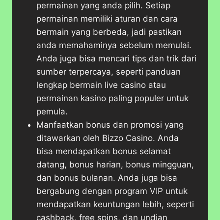
permainan yang anda pilih. Setiap
permainan memiliki aturan dan cara
bermain yang berbeda, jadi pastikan
anda memahaminya sebelum memulai.
Anda juga bisa mencari tips dan trik dari
sumber terpercaya, seperti panduan
lengkap bermain live casino atau
permainan kasino paling populer untuk
pemula.
Manfaatkan bonus dan promosi yang
ditawarkan oleh Bizzo Casino. Anda
bisa mendapatkan bonus selamat
datang, bonus harian, bonus mingguan,
dan bonus bulanan. Anda juga bisa
bergabung dengan program VIP untuk
mendapatkan keuntungan lebih, seperti
cashback, free spins, dan undian