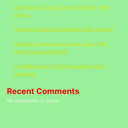
Trik Taruhan Casino Dream Catcher Yang
Akurat
Panduan Casino Mega Wheel Agar Jackpot
Strategi Kombinasi di Casino Crazy Time
Untuk Peluang Menang
Tips Menang di Casino Spaceman Yang
Berlimpah
Recent Comments
No comments to show.