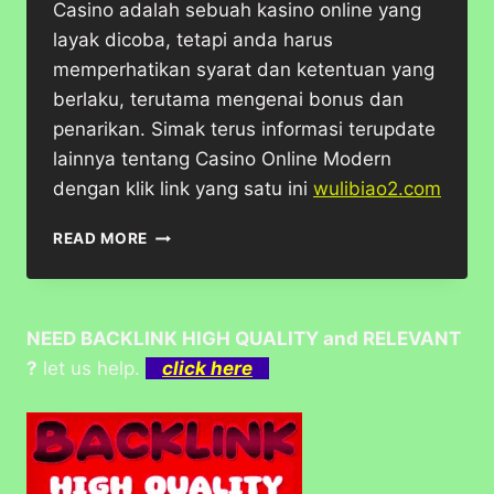
Casino adalah sebuah kasino online yang
layak dicoba, tetapi anda harus
memperhatikan syarat dan ketentuan yang
berlaku, terutama mengenai bonus dan
penarikan. Simak terus informasi terupdate
lainnya tentang Casino Online Modern
dengan klik link yang satu ini
wulibiao2.com
BIZZO
READ MORE
CASINO
–
MENEMUKAN
SURGA
NEED BACKLINK HIGH QUALITY and RELEVANT
BAGI
?
let us help.
click here
PECINTA
PERJUDIAN
DI
SELURUH
DUNIA