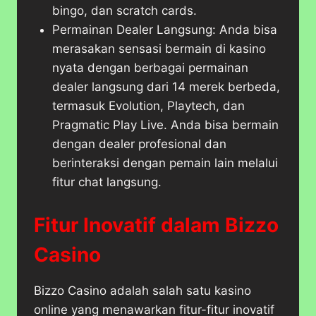
bingo, dan scratch cards.
Permainan Dealer Langsung: Anda bisa
merasakan sensasi bermain di kasino
nyata dengan berbagai permainan
dealer langsung dari 14 merek berbeda,
termasuk Evolution, Playtech, dan
Pragmatic Play Live. Anda bisa bermain
dengan dealer profesional dan
berinteraksi dengan pemain lain melalui
fitur chat langsung.
Fitur Inovatif dalam Bizzo
Casino
Bizzo Casino adalah salah satu kasino
online yang menawarkan fitur-fitur inovatif