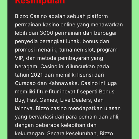
Kesimpulan
Bizzo Casino adalah sebuah platform
permainan kasino online yang menawarkan
lebih dari 3000 permainan dari berbagai
penyedia perangkat lunak, bonus dan
promosi menarik, turnamen slot, program
VIP, dan metode pembayaran yang
beragam. Casino ini diluncurkan pada
tahun 2021 dan memiliki lisensi dari
Curacao dan Kahnawake. Casino ini juga
memiliki fitur-fitur inovatif seperti Bonus
Buy, Fast Games, Live Dealers, dan
lainnya. Bizzo casino mendapatkan ulasan
yang bervariasi dari para pemain dan ahli,
dengan beberapa kelebihan dan
kekurangan. Secara keseluruhan, Bizzo