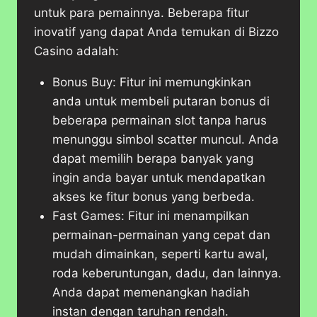
untuk para pemainnya. Beberapa fitur
inovatif yang dapat Anda temukan di Bizzo
Casino adalah:
Bonus Buy: Fitur ini memungkinkan
anda untuk membeli putaran bonus di
beberapa permainan slot tanpa harus
menunggu simbol scatter muncul. Anda
dapat memilih berapa banyak yang
ingin anda bayar untuk mendapatkan
akses ke fitur bonus yang berbeda.
Fast Games: Fitur ini menampilkan
permainan-permainan yang cepat dan
mudah dimainkan, seperti kartu awal,
roda keberuntungan, dadu, dan lainnya.
Anda dapat memenangkan hadiah
instan dengan taruhan rendah.