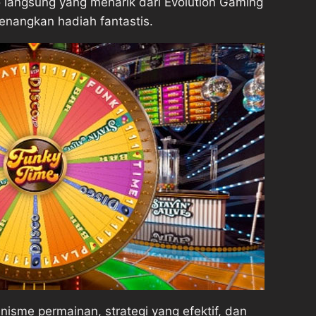
 langsung yang menarik dari Evolution Gaming
angkan hadiah fantastis.​
sme permainan, strategi yang efektif, dan