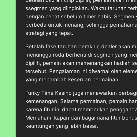
ssegmen yang diinginkan. Waktu taruhan ter
dengan cepat sebelum timer habis. Segmen 
berbeda untuk menang, sehingga pemahaman
strategi yang tepat.
Setelah fase taruhan berakhir, dealer akan
menunggu roda berhenti di segmen yang mere
dipilih, pemain akan memenangkan hadiah s
tersebut. Pengalaman ini diwarnai oleh eleme
yang menambah keseruan permainan.
Funky Time Kasino juga menawarkan berbagai
kemenangan. Selama permainan, pemain ha
karena fitur ini dapat memberikan pengganda
Memahami kapan dan bagaimana fitur bonus 
keuntungan yang lebih besar.