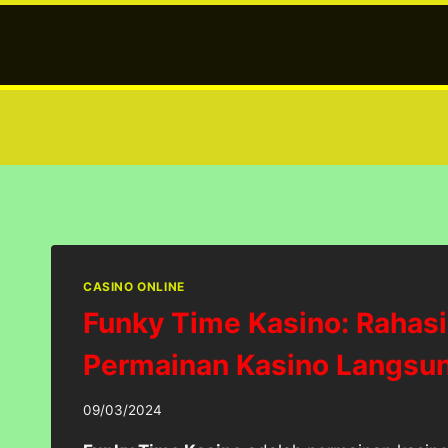
Skip
to
content
CASINO ONLINE
Funky Time Kasino: Rahas
Permainan Kasino Langsu
09/03/2024