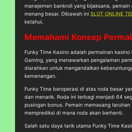
manajemen bankroll yang bijaksana, pemain
menang besar. Dibawah ini
SLOT ONLINE TE
ketahui.
Memahami Konsep Permai
​Funky Time Kasino adalah permainan kasino l
Gaming, yang menawarkan pengalaman permain
diarahkan untuk mengandalkan keberuntunga
kemenangan.
Funky Time beroperasi di atas roda besar 
dan menarik. Roda ini terbagi menjadi 64 se
pusingan bonus. Pemain memasang taruhan
memprediksi di mana roda akan berhenti.
Salah satu daya tarik utama ​Funky Time Kasi