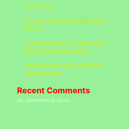
Yang Akurat
Panduan Casino Mega Wheel Agar
Jackpot
Strategi Kombinasi di Casino Crazy
Time Untuk Peluang Menang
Tips Menang di Casino Spaceman
Yang Berlimpah
Recent Comments
No comments to show.