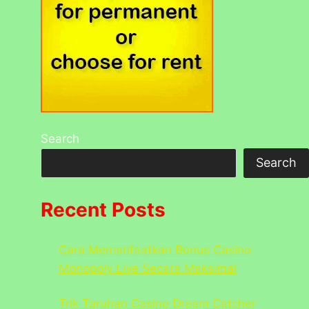
Search
Search
Recent Posts
Cara Memanfaatkan Bonus Casino
Monopoly Live Secara Maksimal
Trik Taruhan Casino Dream Catcher