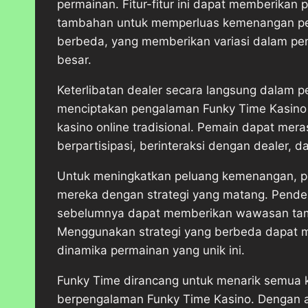
permainan. Fitur-fitur ini dapat memberikan
tambahan untuk memperluas kemenangan pem
berbeda, yang memberikan variasi dalam pe
besar.
Keterlibatan dealer secara langsung dalam p
menciptakan pengalaman ​Funky Time Kasino
kasino online tradisional. Pemain dapat me
berpartisipasi, berinteraksi dengan dealer, d
Untuk meningkatkan peluang kemenangan, 
mereka dengan strategi yang matang. Pendek
sebelumnya dapat memberikan wawasan tam
Menggunakan strategi yang berbeda dapat 
dinamika permainan yang unik ini.
Funky Time dirancang untuk menarik semua 
berpengalaman Funky Time Kasino. Dengan 