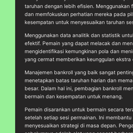
taruhan dengan lebih efisien. Menggunakan
dan memfokuskan perhatian mereka pada pili
kesempatan untuk menyesuaikan taruhan sesu
Menggunakan data analitik dan statistik unt
efektif. Pemain yang dapat melacak dan men
mengidentifikasi kemungkinan pola dan meni
yang cermat memberikan keunggulan ekstra 
Manajemen bankroll yang baik sangat pentin
menetapkan batas taruhan harian dan memat
besar. Dalam hal ini, pembagian bankroll me
bermain dan kesempatan untuk menang.
Pemain disarankan untuk bermain secara ter
setelah setiap sesi permainan. Ini memban
menyesuaikan strategi di masa depan. Peng