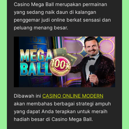
Casino Mega Ball merupakan permainan
yang sedang naik daun di kalangan
penggemar judi online berkat sensasi dan
peluang menang besar.
Dibawah ini
CASINO ONLINE MODERN
akan membahas berbagai strategi ampuh
yang dapat Anda terapkan untuk meraih
hadiah besar di Casino Mega Ball.