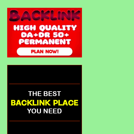
HASIL
MAKSIMAL