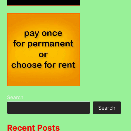
Search
Search
Recent Posts