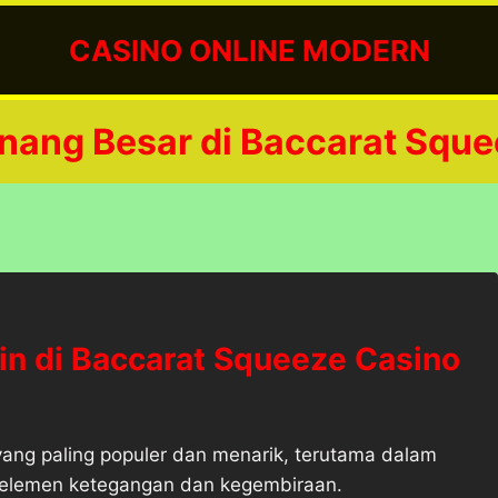
CASINO ONLINE MODERN
nang Besar di Baccarat Sque
n di Baccarat Squeeze Casino
ang paling populer dan menarik, terutama dalam
elemen ketegangan dan kegembiraan.