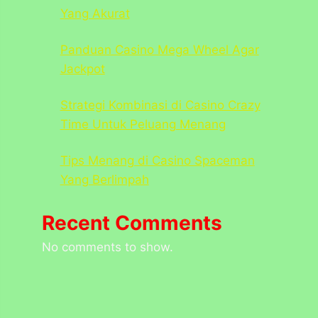
Yang Akurat
Panduan Casino Mega Wheel Agar
Jackpot
Strategi Kombinasi di Casino Crazy
Time Untuk Peluang Menang
Tips Menang di Casino Spaceman
Yang Berlimpah
Recent Comments
No comments to show.