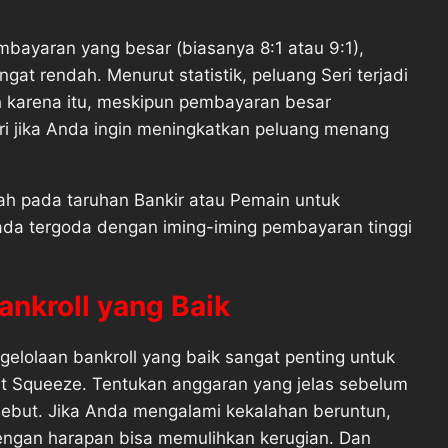
ayaran yang besar (biasanya 8:1 atau 9:1),
at rendah. Menurut statistik, peluang Seri terjadi
eh karena itu, meskipun pembayaran besar
ri jika Anda ingin meningkatkan peluang menang
lah pada taruhan Bankir atau Pemain untuk
ada tergoda dengan iming-iming pembayaran tinggi
nkroll yang Baik
gelolaan bankroll yang baik sangat penting untuk
t Squeeze. Tentukan anggaran yang jelas sebelum
ebut. Jika Anda mengalami kekalahan beruntun,
dengan harapan bisa memulihkan kerugian. Dan