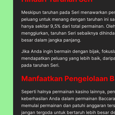
Meskipun taruhan pada Seri menawarkan pemb
peluang untuk menang dengan taruhan ini sang
hanya sekitar 9,5% dari total permainan. Ol
menggiurkan, taruhan Seri sebaiknya dihinda
besar dalam jangka panjang.
Jika Anda ingin bermain dengan bijak, fokus
mendapatkan peluang yang lebih baik, darip
pada taruhan Seri.
Manfaatkan Pengelolaan Ba
Seperti halnya permainan kasino lainnya, pen
keberhasilan Anda dalam permainan Baccara
memulai permainan dan patuhi anggaran ters
jangan tergoda untuk bertaruh lebih besar 