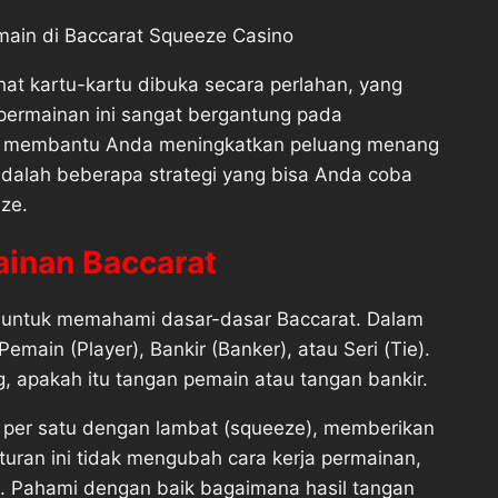
at kartu-kartu dibuka secara perlahan, yang
permainan ini sangat bergantung pada
sa membantu Anda meningkatkan peluang menang
dalah beberapa strategi yang bisa Anda coba
ze.
inan Baccarat
g untuk memahami dasar-dasar Baccarat. Dalam
Pemain (Player), Bankir (Banker), atau Seri (Tie).
 apakah itu tangan pemain atau tangan bankir.
u per satu dengan lambat (squeeze), memberikan
uran ini tidak mengubah cara kerja permainan,
 Pahami dengan baik bagaimana hasil tangan