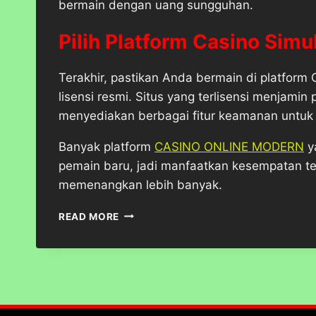
bermain dengan uang sungguhan.
Pilih Platform Casino Simu
Terakhir, pastikan Anda bermain di platform 
lisensi resmi. Situs yang terlisensi menjamin
menyediakan berbagai fitur keamanan untuk 
Banyak platform
CASINO ONLINE MODERN
y
pemain baru, jadi manfaatkan kesempatan t
memenangkan lebih banyak.
RAHASIA
READ MORE
JITU
MENANG
BESAR
DI
CASINO
SIMULATOR