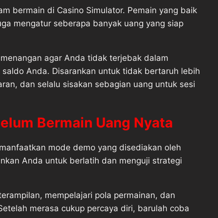
am bermain di Casino Simulator. Pemain yang baik
juga mengatur seberapa banyak uang yang siap
emenangan agar Anda tidak terjebak dalam
 saldo Anda. Disarankan untuk tidak bertaruh lebih
aran, dan selalu sisakan sebagian uang untuk sesi
belum Bermain Uang Nyata
manfaatkan mode demo yang disediakan oleh
nkan Anda untuk berlatih dan menguji strategi
erampilan, mempelajari pola permainan, dan
telah merasa cukup percaya diri, barulah coba