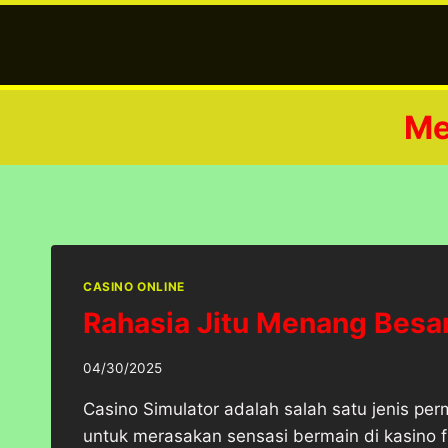
Skip
to
content
Me
CASINO ONLINE
Rahasia Jitu Menang Besar
04/30/2025
Casino Simulator adalah salah satu jenis p
untuk merasakan sensasi bermain di kasino fi