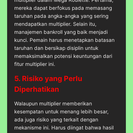
multiplier dalam Mega Roulette. Pertama,
mereka dapat berfokus pada memasang
taruhan pada angka-angka yang sering
mendapatkan multiplier. Selain itu,
manajemen bankroll yang baik menjadi
kunci. Pemain harus menetapkan batasan
taruhan dan bersikap disiplin untuk
memaksimalkan potensi keuntungan dari
fitur multiplier ini.
5. Risiko yang Perlu
Diperhatikan
Walaupun multiplier memberikan
kesempatan untuk menang lebih besar,
ada juga risiko yang terkait dengan
mekanisme ini. Harus diingat bahwa hasil