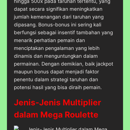
hingga 500x pada taruhan tertentu, yang
dapat secara signifikan meningkatkan
jumlah kemenangan dari taruhan yang
dipasang. Bonus-bonus ini sering kali
berfungsi sebagai insentif tambahan yang
menarik perhatian pemain dan
menciptakan pengalaman yang lebih
dinamis dan menguntungkan dalam
permainan. Dengan demikian, baik jackpot
maupun bonus dapat menjadi faktor
penentu dalam strategi taruhan dan
potensi hasil yang bisa diraih pemain.
Jenis-Jenis Multiplier
dalam Mega Roulette