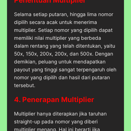
Penentuan Multiplier
Selama setiap putaran, hingga lima nomor
dipilih secara acak untuk menerima
multiplier. Setiap nomor yang dipilih dapat
memiliki nilai multiplier yang berbeda
dalam rentang yang telah ditentukan, yaitu
50x, 150x, 200x, 200x, dan 500x. Dengan
demikian, peluang untuk mendapatkan
payout yang tinggi sangat terpengaruh oleh
nomor yang dipilih dan hasil dari putaran
tersebut.
4. Penerapan Multiplier
Multiplier hanya diterapkan jika taruhan
straight-up pada nomor yang diberi
multiplier menang. Hal ini berarti jika