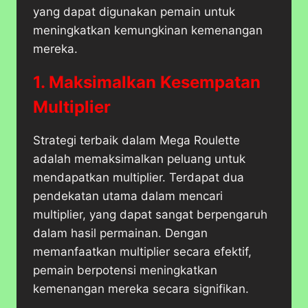
yang dapat digunakan pemain untuk
meningkatkan kemungkinan kemenangan
mereka.
1. Maksimalkan Kesempatan
Multiplier
​Strategi terbaik dalam Mega Roulette
adalah memaksimalkan peluang untuk
mendapatkan multiplier.​ Terdapat dua
pendekatan utama dalam mencari
multiplier, yang dapat sangat berpengaruh
dalam hasil permainan. Dengan
memanfaatkan multiplier secara efektif,
pemain berpotensi meningkatkan
kemenangan mereka secara signifikan.