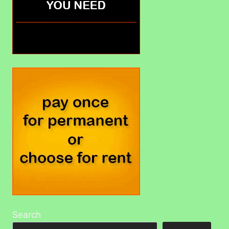
Search