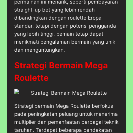
permainan ini menarik, seperti pembayaran
straight-up bet yang lebih rendah
dibandingkan dengan roulette Eropa
standar, tetapi dengan potensi pengganda
yang lebih tinggi, pemain tetap dapat
menikmati pengalaman bermain yang unik
dan menguntungkan.
Strategi Bermain Mega
Roulette
Strategi bermain Mega Roulette berfokus
pada peningkatan peluang untuk menerima
multiplier dan pemanfaatan berbagai teknik
taruhan. Terdapat beberapa pendekatan