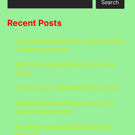
Search
Recent Posts
Cara Memanfaatkan Bonus Casino Monopoly
Live Secara Maksimal
Trik Taruhan Casino Dream Catcher Yang
Akurat
Panduan Casino Mega Wheel Agar Jackpot
Strategi Kombinasi di Casino Crazy Time
Untuk Peluang Menang
Tips Menang di Casino Spaceman Yang
Berlimpah