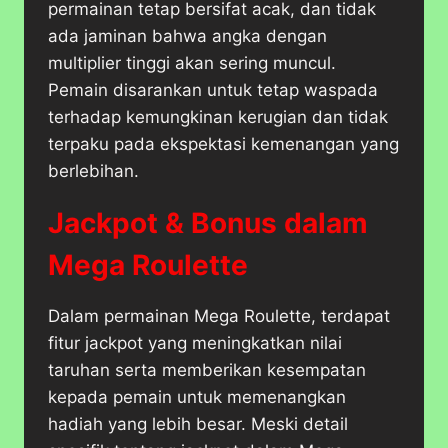
permainan tetap bersifat acak, dan tidak
ada jaminan bahwa angka dengan
multiplier tinggi akan sering muncul.
Pemain disarankan untuk tetap waspada
terhadap kemungkinan kerugian dan tidak
terpaku pada ekspektasi kemenangan yang
berlebihan.
Jackpot & Bonus dalam
Mega Roulette
Dalam permainan Mega Roulette, terdapat
fitur jackpot yang meningkatkan nilai
taruhan serta memberikan kesempatan
kepada pemain untuk memenangkan
hadiah yang lebih besar. Meski detail