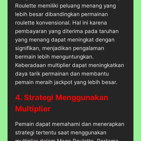
Roulette memiliki peluang menang yang
lebih besar dibandingkan permainan
roulette konvensional. Hal ini karena
pembayaran yang diterima pada taruhan
yang menang dapat meningkat dengan
signifikan, menjadikan pengalaman
bermain lebih menguntungkan.
Keberadaan multiplier dapat meningkatkan
daya tarik permainan dan membantu
pemain meraih jackpot yang lebih besar.
4. Strategi Menggunakan
Multiplier
Pemain dapat memahami dan menerapkan
strategi tertentu saat menggunakan