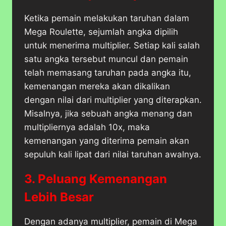
Ketika pemain melakukan taruhan dalam
Mega Roulette, sejumlah angka dipilih
untuk menerima multiplier. Setiap kali salah
satu angka tersebut muncul dan pemain
telah memasang taruhan pada angka itu,
kemenangan mereka akan dikalikan
dengan nilai dari multiplier yang diterapkan.
Misalnya, jika sebuah angka menang dan
multipliernya adalah 10x, maka
kemenangan yang diterima pemain akan
sepuluh kali lipat dari nilai taruhan awalnya.
3. Peluang Kemenangan
Lebih Besar
Dengan adanya multiplier, pemain di Mega