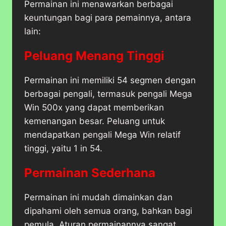
Permainan ini menawarkan berbagai
keuntungan bagi para pemainnya, antara
lain:
Peluang Menang Tinggi
Permainan ini memiliki 54 segmen dengan
berbagai pengali, termasuk pengali Mega
Win 500x yang dapat memberikan
kemenangan besar. Peluang untuk
mendapatkan pengali Mega Win relatif
tinggi, yaitu 1 in 54.
Permainan Sederhana
Permainan ini mudah dimainkan dan
dipahami oleh semua orang, bahkan bagi
pemula. Aturan permainannya sangat