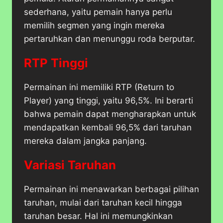
sederhana, yaitu pemain hanya perlu
memilih segmen yang ingin mereka
pertaruhkan dan menunggu roda berputar.
RTP Tinggi
Permainan ini memiliki RTP (Return to
Player) yang tinggi, yaitu 96,5%. Ini berarti
bahwa pemain dapat mengharapkan untuk
mendapatkan kembali 96,5% dari taruhan
mereka dalam jangka panjang.
Variasi Taruhan
Permainan ini menawarkan berbagai pilihan
taruhan, mulai dari taruhan kecil hingga
taruhan besar. Hal ini memungkinkan