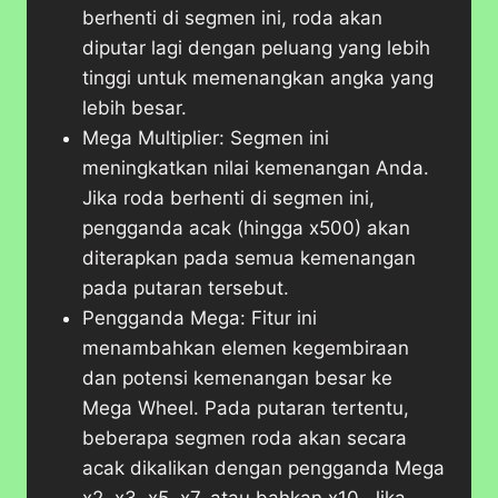
berhenti di segmen ini, roda akan
diputar lagi dengan peluang yang lebih
tinggi untuk memenangkan angka yang
lebih besar.
Mega Multiplier: Segmen ini
meningkatkan nilai kemenangan Anda.
Jika roda berhenti di segmen ini,
pengganda acak (hingga x500) akan
diterapkan pada semua kemenangan
pada putaran tersebut.
Pengganda Mega: Fitur ini
menambahkan elemen kegembiraan
dan potensi kemenangan besar ke
Mega Wheel. Pada putaran tertentu,
beberapa segmen roda akan secara
acak dikalikan dengan pengganda Mega