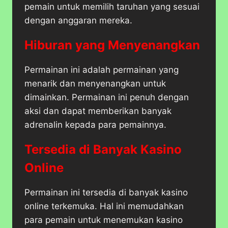
pemain untuk memilih taruhan yang sesuai
dengan anggaran mereka.
Hiburan yang Menyenangkan
Permainan ini adalah permainan yang
menarik dan menyenangkan untuk
dimainkan. Permainan ini penuh dengan
aksi dan dapat memberikan banyak
adrenalin kepada para pemainnya.
Tersedia di Banyak Kasino
Online
Permainan ini tersedia di banyak kasino
online terkemuka. Hal ini memudahkan
para pemain untuk menemukan kasino