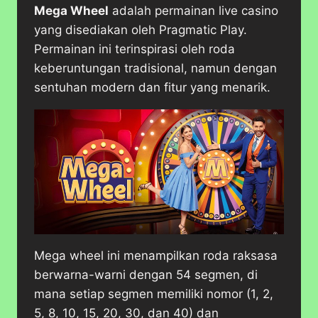
Mega Wheel
adalah permainan live casino
yang disediakan oleh Pragmatic Play.
Permainan ini terinspirasi oleh roda
keberuntungan tradisional, namun dengan
sentuhan modern dan fitur yang menarik.
Mega wheel ini menampilkan roda raksasa
berwarna-warni dengan 54 segmen, di
mana setiap segmen memiliki nomor (1, 2,
5, 8, 10, 15, 20, 30, dan 40) dan