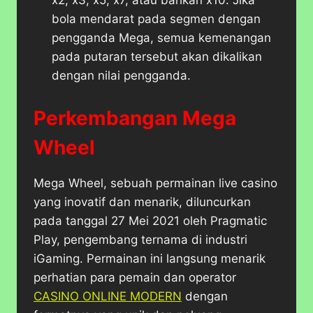
x2, x3, x5, x7, atau bahkan x10. Jika
bola mendarat pada segmen dengan
pengganda Mega, semua kemenangan
pada putaran tersebut akan dikalikan
dengan nilai pengganda.
Perkembangan Mega
Wheel
Mega Wheel, sebuah permainan live casino
yang inovatif dan menarik, diluncurkan
pada tanggal 27 Mei 2021 oleh Pragmatic
Play, pengembang ternama di industri
iGaming. Permainan ini langsung menarik
perhatian para pemain dan operator
CASINO ONLINE MODERN
dengan