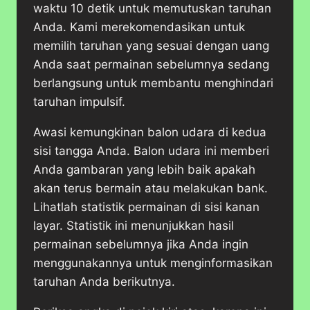
waktu 10 detik untuk memutuskan taruhan
Anda. Kami merekomendasikan untuk
memilih taruhan yang sesuai dengan uang
Anda saat permainan sebelumnya sedang
berlangsung untuk membantu menghindari
taruhan impulsif.
Awasi kemungkinan balon udara di kedua
sisi tangga Anda. Balon udara ini memberi
Anda gambaran yang lebih baik apakah
akan terus bermain atau melakukan bank.
Lihatlah statistik permainan di sisi kanan
layar. Statistik ini menunjukkan hasil
permainan sebelumnya jika Anda ingin
menggunakannya untuk menginformasikan
taruhan Anda berikutnya.