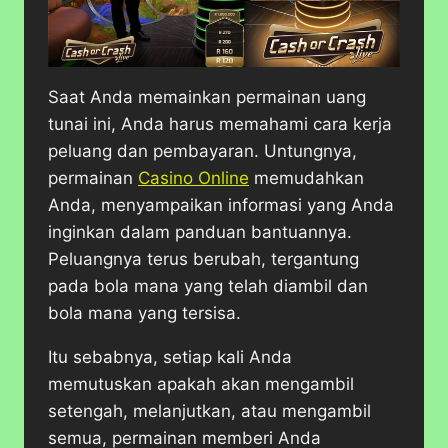
Saat Anda memainkan permainan uang
tunai ini, Anda harus memahami cara kerja
peluang dan pembayaran. Untungnya,
permainan
Casino Online
memudahkan
Anda, menyampaikan informasi yang Anda
inginkan dalam panduan bantuannya.
Peluangnya terus berubah, tergantung
pada bola mana yang telah diambil dan
bola mana yang tersisa.
Itu sebabnya, setiap kali Anda
memutuskan apakah akan mengambil
setengah, melanjutkan, atau mengambil
semua, permainan memberi Anda