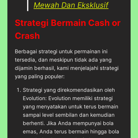
Mewah Dan Eksklusif
Strategi Bermain Cash or
Crash
Berbagai strategi untuk permainan ini
tersedia, dan meskipun tidak ada yang
dijamin berhasil, kami menjelajahi strategi
yang paling populer:
Strategi yang direkomendasikan oleh
Evolution: Evolution memiliki strategi
yang menyatakan untuk terus bermain
sampai level sembilan dan kemudian
berhenti. Jika Anda mempunyai bola
emas, Anda terus bermain hingga bola