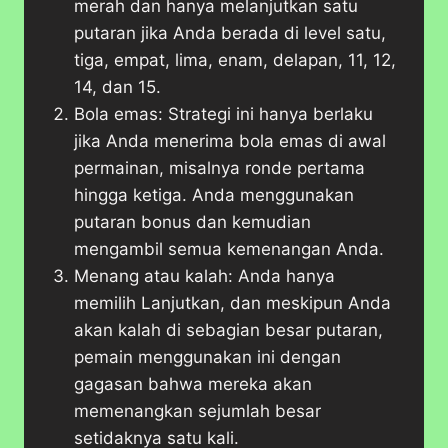
merah dan hanya melanjutkan satu
putaran jika Anda berada di level satu,
tiga, empat, lima, enam, delapan, 11, 12,
14, dan 15.
Bola emas: Strategi ini hanya berlaku
jika Anda menerima bola emas di awal
permainan, misalnya ronde pertama
hingga ketiga. Anda menggunakan
putaran bonus dan kemudian
mengambil semua kemenangan Anda.
Menang atau kalah: Anda hanya
memilih Lanjutkan, dan meskipun Anda
akan kalah di sebagian besar putaran,
pemain menggunakan ini dengan
gagasan bahwa mereka akan
memenangkan sejumlah besar
setidaknya satu kali.