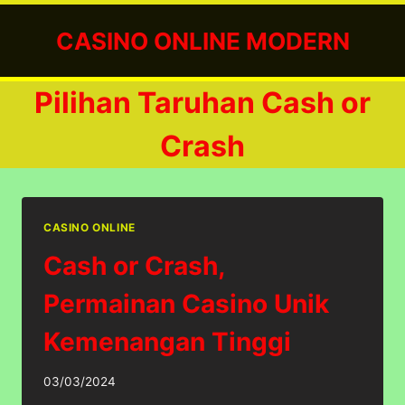
Skip
to
CASINO ONLINE MODERN
content
Pilihan Taruhan Cash or
Crash
CASINO ONLINE
Cash or Crash,
Permainan Casino Unik
Kemenangan Tinggi
03/03/2024