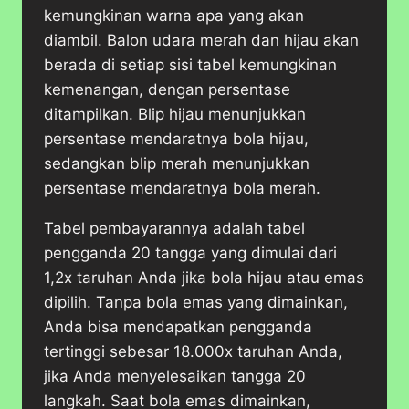
kemungkinan warna apa yang akan
diambil. Balon udara merah dan hijau akan
berada di setiap sisi tabel kemungkinan
kemenangan, dengan persentase
ditampilkan. Blip hijau menunjukkan
persentase mendaratnya bola hijau,
sedangkan blip merah menunjukkan
persentase mendaratnya bola merah.
Tabel pembayarannya adalah tabel
pengganda 20 tangga yang dimulai dari
1,2x taruhan Anda jika bola hijau atau emas
dipilih. Tanpa bola emas yang dimainkan,
Anda bisa mendapatkan pengganda
tertinggi sebesar 18.000x taruhan Anda,
jika Anda menyelesaikan tangga 20
langkah. Saat bola emas dimainkan,