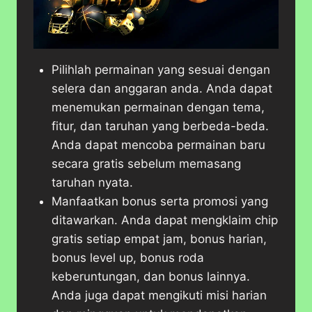
Pilihlah permainan yang sesuai dengan
selera dan anggaran anda. Anda dapat
menemukan permainan dengan tema,
fitur, dan taruhan yang berbeda-beda.
Anda dapat mencoba permainan baru
secara gratis sebelum memasang
taruhan nyata.
Manfaatkan bonus serta promosi yang
ditawarkan. Anda dapat mengklaim chip
gratis setiap empat jam, bonus harian,
bonus level up, bonus roda
keberuntungan, dan bonus lainnya.
Anda juga dapat mengikuti misi harian