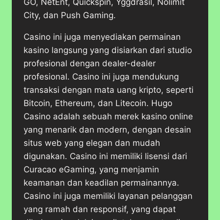
GO, NetEnt, Quickspin, Yggdrasil, Nolimit
City, dan Push Gaming.
Casino ini juga menyediakan permainan
kasino langsung yang disiarkan dari studio
profesional dengan dealer-dealer
profesional. Casino ini juga mendukung
transaksi dengan mata uang kripto, seperti
Bitcoin, Ethereum, dan Litecoin. Hugo
Casino adalah sebuah merek kasino online
yang menarik dan modern, dengan desain
situs web yang elegan dan mudah
digunakan. Casino ini memiliki lisensi dari
Curacao eGaming, yang menjamin
keamanan dan keadilan permainannya.
Casino ini juga memiliki layanan pelanggan
yang ramah dan responsif, yang dapat