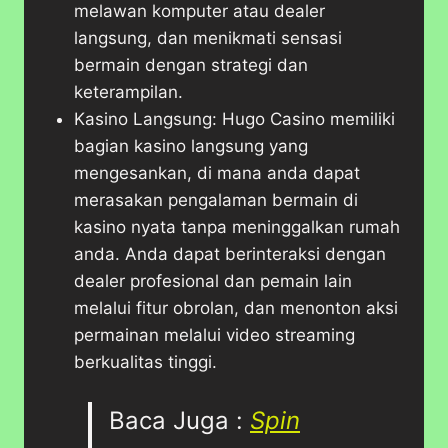
melawan komputer atau dealer
langsung, dan menikmati sensasi
bermain dengan strategi dan
keterampilan.
Kasino Langsung: Hugo Casino memiliki
bagian kasino langsung yang
mengesankan, di mana anda dapat
merasakan pengalaman bermain di
kasino nyata tanpa meninggalkan rumah
anda. Anda dapat berinteraksi dengan
dealer profesional dan pemain lain
melalui fitur obrolan, dan menonton aksi
permainan melalui video streaming
berkualitas tinggi.
Baca Juga :
Spin