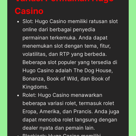
Casino
Slot: Hugo Casino memiliki ratusan slot
online dari berbagai penyedia
permainan terkemuka. Anda dapat
menemukan slot dengan tema, fitur,
volatilitas, dan RTP yang berbeda.
Beberapa slot populer yang tersedia di
Hugo Casino adalah The Dog House,
Bonanza, Book of Wild, dan Book of
Kingdoms.
Rolet: Hugo Casino menawarkan
beberapa variasi rolet, termasuk rolet
Eropa, Amerika, dan Prancis. Anda juga
dapat mencoba rolet langsung dengan
dealer nyata dan pemain lain.