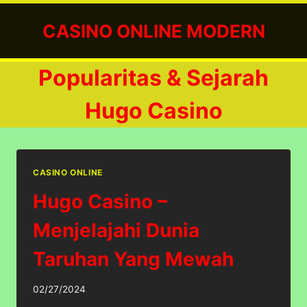
Skip
to
CASINO ONLINE MODERN
content
Popularitas & Sejarah
Hugo Casino
CASINO ONLINE
Hugo Casino –
Menjelajahi Dunia
Taruhan Yang Mewah
02/27/2024