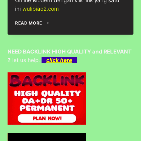
Online Modern dengan klik link yang satu
ini
wulibiao2.com
HUGO
READ MORE
CASINO
–
MENJELAJAHI
DUNIA
NEED BACKLINK HIGH QUALITY and RELEVANT
TARUHAN
?
let us help.
click here
YANG
MEWAH