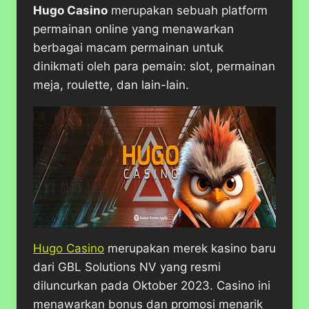
Hugo Casino
merupakan sebuah platform
permainan online yang menawarkan
berbagai macam permainan untuk
dinikmati oleh para pemain: slot, permainan
meja, roulette, dan lain-lain.
Hugo Casino
merupakan merek kasino baru
dari GBL Solutions NV yang resmi
diluncurkan pada Oktober 2023. Casino ini
menawarkan bonus dan promosi menarik