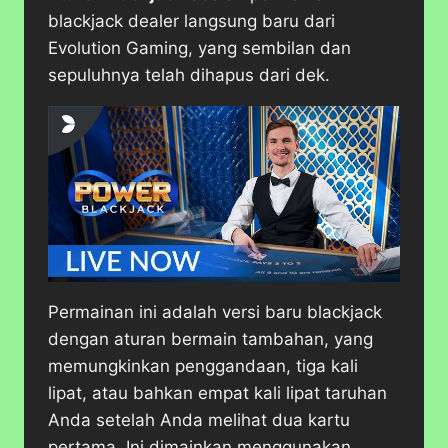
blackjack dealer langsung baru dari
Evolution Gaming, yang sembilan dan
sepuluhnya telah dihapus dari dek.
Permainan ini adalah versi baru blackjack
dengan aturan bermain tambahan, yang
memungkinkan penggandaan, tiga kali
lipat, atau bahkan empat kali lipat taruhan
Anda setelah Anda melihat dua kartu
pertama. Ini dimainkan menggunakan