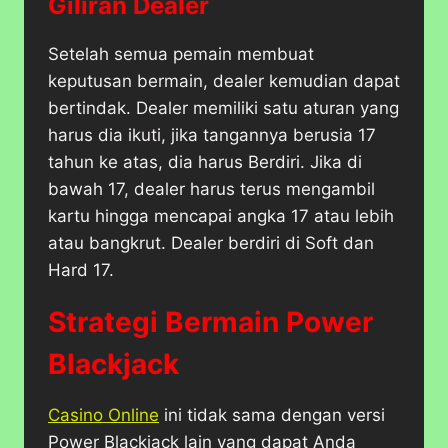
Giliran Dealer
Setelah semua pemain membuat
keputusan bermain, dealer kemudian dapat
bertindak. Dealer memiliki satu aturan yang
harus dia ikuti, jika tangannya berusia 17
tahun ke atas, dia harus Berdiri. Jika di
bawah 17, dealer harus terus mengambil
kartu hingga mencapai angka 17 atau lebih
atau bangkrut. Dealer berdiri di Soft dan
Hard 17.
Strategi Bermain Power
Blackjack
Casino Online
ini tidak sama dengan versi
Power Blackjack lain yang dapat Anda