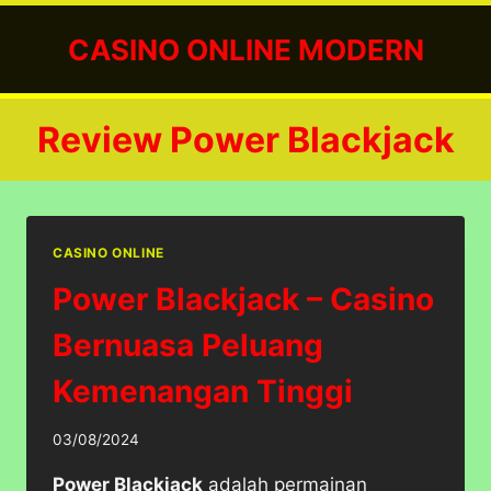
Skip
to
CASINO ONLINE MODERN
content
Review Power Blackjack
CASINO ONLINE
Power Blackjack – Casino
Bernuasa Peluang
Kemenangan Tinggi
03/08/2024
Power Blackjack
adalah permainan