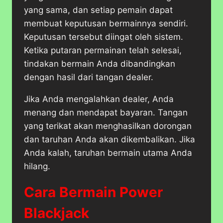
yang sama, dan setiap pemain dapat
membuat keputusan bermainnya sendiri.
Keputusan tersebut diingat oleh sistem.
Ketika putaran permainan telah selesai,
tindakan bermain Anda dibandingkan
dengan hasil dari tangan dealer.
Jika Anda mengalahkan dealer, Anda
menang dan mendapat bayaran. Tangan
yang terikat akan menghasilkan dorongan
dan taruhan Anda akan dikembalikan. Jika
Anda kalah, taruhan bermain utama Anda
hilang.
Cara Bermain Power
Blackjack