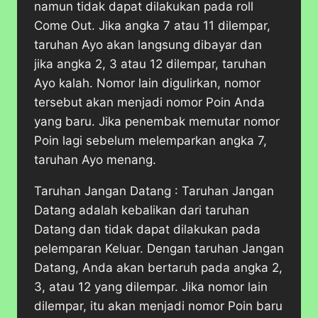
namun tidak dapat dilakukan pada roll
Come Out. Jika angka 7 atau 11 dilempar,
taruhan Ayo akan langsung dibayar dan
jika angka 2, 3 atau 12 dilempar, taruhan
Ayo kalah. Nomor lain digulirkan, nomor
tersebut akan menjadi nomor Poin Anda
yang baru. Jika penembak memutar nomor
Poin lagi sebelum melemparkan angka 7,
taruhan Ayo menang.
Taruhan Jangan Datang : Taruhan Jangan
Datang adalah kebalikan dari taruhan
Datang dan tidak dapat dilakukan pada
pelemparan Keluar. Dengan taruhan Jangan
Datang, Anda akan bertaruh pada angka 2,
3, atau 12 yang dilempar. Jika nomor lain
dilempar, itu akan menjadi nomor Poin baru