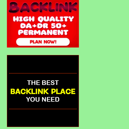
MENANG