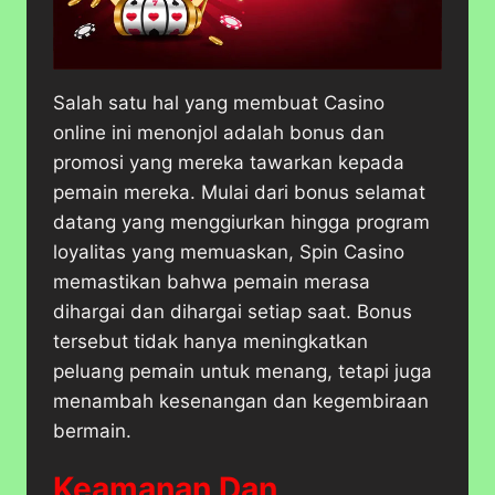
Salah satu hal yang membuat Casino
online ini menonjol adalah bonus dan
promosi yang mereka tawarkan kepada
pemain mereka. Mulai dari bonus selamat
datang yang menggiurkan hingga program
loyalitas yang memuaskan, Spin Casino
memastikan bahwa pemain merasa
dihargai dan dihargai setiap saat. Bonus
tersebut tidak hanya meningkatkan
peluang pemain untuk menang, tetapi juga
menambah kesenangan dan kegembiraan
bermain.
Keamanan Dan