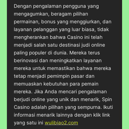
Dengan pengalaman pengguna yang
mengagumkan, beragam pilihan
permainan, bonus yang menggiurkan, dan
layanan pelanggan yang luar biasa, tidak
mengherankan bahwa Casino ini telah
menjadi salah satu destinasi judi online
paling populer di dunia. Mereka terus
berinovasi dan meningkatkan layanan
mereka untuk memastikan bahwa mereka
tetap menjadi pemimpin pasar dan
memuaskan kebutuhan para pemain
mereka. Jika Anda mencari pengalaman
berjudi online yang unik dan menarik, Spin
Casino adalah pilihan yang sempurna. Ikuti
informasi menarik lainnya dengan klik link
yang satu ini
wulibiao2.com