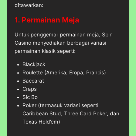
ditawarkan:
1. Permainan Meja
Untuk penggemar permainan meja, Spin
Casino menyediakan berbagai variasi
permainan klasik seperti:
Blackjack
Roulette (Amerika, Eropa, Prancis)
Baccarat
Craps
Sic Bo
Poker (termasuk variasi seperti
Caribbean Stud, Three Card Poker, dan
Texas Hold’em)