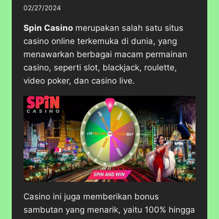
02/27/2024
Spin Casino
merupakan salah satu situs
casino online terkemuka di dunia, yang
menawarkan berbagai macam permainan
casino, seperti slot, blackjack, roulette,
video poker, dan casino live.
Casino ini juga memberikan bonus
sambutan yang menarik, yaitu 100% hingga