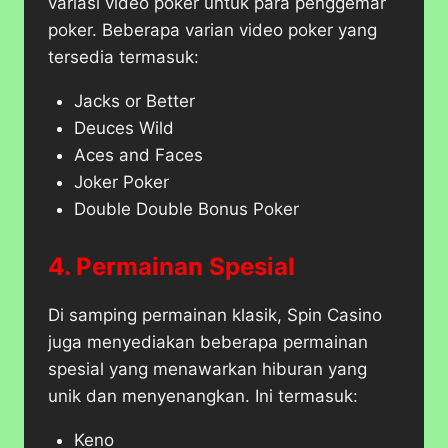
variasi video poker untuk para penggemar
poker. Beberapa varian video poker yang
tersedia termasuk:
Jacks or Better
Deuces Wild
Aces and Faces
Joker Poker
Double Double Bonus Poker
4. Permainan Spesial
Di samping permainan klasik, Spin Casino
juga menyediakan beberapa permainan
spesial yang menawarkan hiburan yang
unik dan menyenangkan. Ini termasuk:
Keno