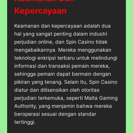
Kepercayaan
Keamanan dan kepercayaan adalah dua
hal yang sangat penting dalam industri
perjudian online, dan Spin Casino tidak
mengabaikannya. Mereka menggunakan
teknologi enkripsi terbaru untuk melindungi
informasi dan transaksi pemain mereka,
sehingga pemain dapat bermain dengan
pikiran yang tenang. Selain itu, Spin Casino
diatur dan dilisensikan oleh otoritas
perjudian terkemuka, seperti Malta Gaming
Authority, yang menjamin bahwa mereka
beroperasi sesuai dengan standar
tertinggi.