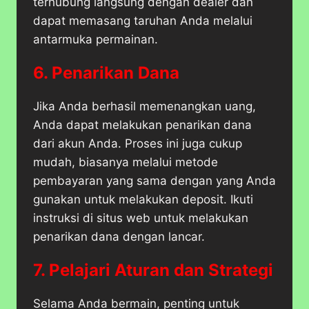
terhubung langsung dengan dealer dan
dapat memasang taruhan Anda melalui
antarmuka permainan.
6. Penarikan Dana
Jika Anda berhasil memenangkan uang,
Anda dapat melakukan penarikan dana
dari akun Anda. Proses ini juga cukup
mudah, biasanya melalui metode
pembayaran yang sama dengan yang Anda
gunakan untuk melakukan deposit. Ikuti
instruksi di situs web untuk melakukan
penarikan dana dengan lancar.
7. Pelajari Aturan dan Strategi
Selama Anda bermain, penting untuk