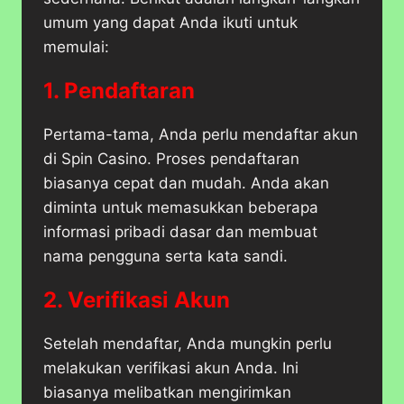
umum yang dapat Anda ikuti untuk
memulai:
1. Pendaftaran
Pertama-tama, Anda perlu mendaftar akun
di Spin Casino. Proses pendaftaran
biasanya cepat dan mudah. Anda akan
diminta untuk memasukkan beberapa
informasi pribadi dasar dan membuat
nama pengguna serta kata sandi.
2. Verifikasi Akun
Setelah mendaftar, Anda mungkin perlu
melakukan verifikasi akun Anda. Ini
biasanya melibatkan mengirimkan