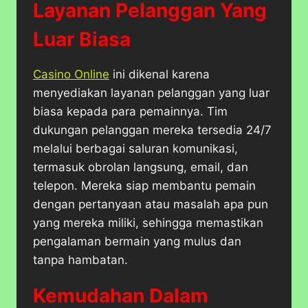
Layanan Pelanggan Yang
Luar Biasa
Casino Online
ini dikenal karena
menyediakan layanan pelanggan yang luar
biasa kepada para pemainnya. Tim
dukungan pelanggan mereka tersedia 24/7
melalui berbagai saluran komunikasi,
termasuk obrolan langsung, email, dan
telepon. Mereka siap membantu pemain
dengan pertanyaan atau masalah apa pun
yang mereka miliki, sehingga memastikan
pengalaman bermain yang mulus dan
tanpa hambatan.
Kemudahan Dalam