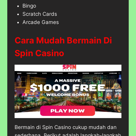
Bingo
Scratch Cards
Arcade Games
Cara Mudah Bermain Di
Spin Casino
Bermain di Spin Casino cukup mudah dan
sederhana. Berikut adalah langkah-langkah