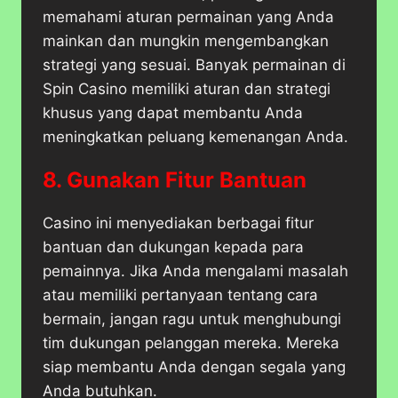
memahami aturan permainan yang Anda
mainkan dan mungkin mengembangkan
strategi yang sesuai. Banyak permainan di
Spin Casino memiliki aturan dan strategi
khusus yang dapat membantu Anda
meningkatkan peluang kemenangan Anda.
8. Gunakan Fitur Bantuan
Casino ini menyediakan berbagai fitur
bantuan dan dukungan kepada para
pemainnya. Jika Anda mengalami masalah
atau memiliki pertanyaan tentang cara
bermain, jangan ragu untuk menghubungi
tim dukungan pelanggan mereka. Mereka
siap membantu Anda dengan segala yang
Anda butuhkan.