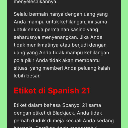
menyelesaikannya.
Selalu bermain hanya dengan uang yang
Anda mampu untuk kehilangan, ini sama
untuk semua permainan kasino yang
seharusnya menyenangkan. Jika Anda
tidak menikmatinya atau berjudi dengan
uang yang Anda tidak mampu kehilangan
pola pikir Anda tidak akan membantu
situasi yang memberi Anda peluang kalah
lebih besar.
Etiket di Spanish 21
Etiket dalam bahasa Spanyol 21 sama
dengan etiket di Blackjack. Anda tidak
pernah duduk di meja kecuali Anda sedang