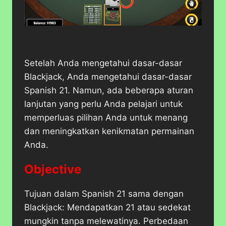
Setelah Anda mengetahui dasar-dasar
Blackjack, Anda mengetahui dasar-dasar
Spanish 21. Namun, ada beberapa aturan
lanjutan yang perlu Anda pelajari untuk
memperluas pilihan Anda untuk menang
dan meningkatkan kenikmatan permainan
Anda.
Objective
Tujuan dalam Spanish 21 sama dengan
Blackjack: Mendapatkan 21 atau sedekat
mungkin tanpa melewatinya. Perbedaan