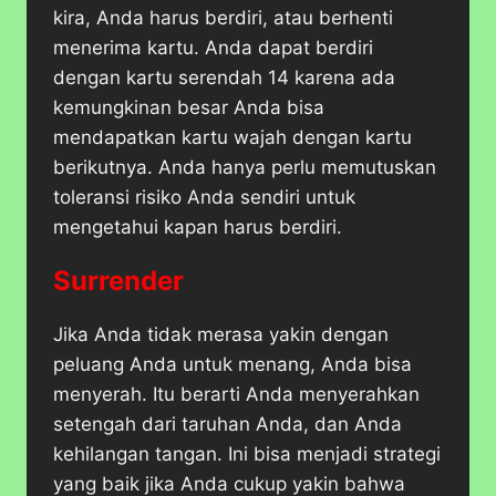
kira, Anda harus berdiri, atau berhenti
menerima kartu. Anda dapat berdiri
dengan kartu serendah 14 karena ada
kemungkinan besar Anda bisa
mendapatkan kartu wajah dengan kartu
berikutnya. Anda hanya perlu memutuskan
toleransi risiko Anda sendiri untuk
mengetahui kapan harus berdiri.
Surrender
Jika Anda tidak merasa yakin dengan
peluang Anda untuk menang, Anda bisa
menyerah. Itu berarti Anda menyerahkan
setengah dari taruhan Anda, dan Anda
kehilangan tangan. Ini bisa menjadi strategi
yang baik jika Anda cukup yakin bahwa