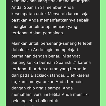
kemungkinan yang tidak menguntungkan
Anda. Spanish 21 memberi Anda
kesempatan untuk Menyerah kapan saja,
pastikan Anda memanfaatkannya sebaik
mungkin untuk tetap menjadi yang
terdepan dalam permainan.
Mainkan untuk bersenang-senang terlebih
dahulu jika Anda ingin mempelajari
permainan dengan benar. Ini sangat
penting ketika bermain Spanish 21 karena
terdapat fitur dan aturan yang berbeda
dari pada Blackjack standar. Oleh karena
itu, kami menyarankan Anda bermain
dengan chip gratis sampai Anda
memahami versi ini ketika Anda memiliki
peluang lebih baik untuk