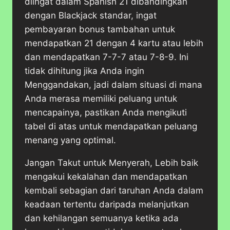
diingat dalam Spanish 21 dibandingkan
dengan Blackjack standar, ingat
pembayaran bonus tambahan untuk
mendapatkan 21 dengan 4 kartu atau lebih
dan mendapatkan 7-7-7 atau 7-8-9. Ini
tidak dihitung jika Anda ingin
Menggandakan, jadi dalam situasi di mana
Anda merasa memiliki peluang untuk
mencapainya, pastikan Anda mengikuti
tabel di atas untuk mendapatkan peluang
menang yang optimal.
Jangan Takut untuk Menyerah, Lebih baik
mengakui kekalahan dan mendapatkan
kembali sebagian dari taruhan Anda dalam
keadaan tertentu daripada melanjutkan
dan kehilangan semuanya ketika ada