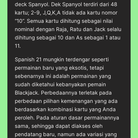
deck Spanyol. Dek Spanyol terdiri dari 48
kartu; 2-9, J,Q,K,A tidak ada kartu nomor
“10”. Semua kartu dihitung sebagai nilai
nominal dengan Raja, Ratu dan Jack selalu
dihitung sebagai 10 dan As sebagai 1 atau
11.
Spanish 21 mungkin terdengar seperti
permainan baru yang eksotis, tetapi
sebenarnya ini adalah permainan yang
sudah diketahui kebanyakan pemain
Blackjack. Perbedaannya terletak pada
perbedaan pilihan kemenangan yang ada
berdasarkan kombinasi kartu yang Anda
peroleh. Pada aturan dasar permainannya
sama, sehingga dapat diakses oleh
pendatang baru, namun ada variasi yang