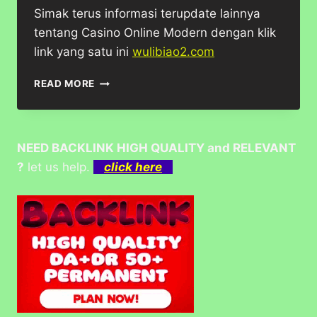
Simak terus informasi terupdate lainnya
tentang Casino Online Modern dengan klik
link yang satu ini
wulibiao2.com
SPANISH
READ MORE
21,
VARIASI
BLACKJACK
MENARIK
NEED BACKLINK HIGH QUALITY and RELEVANT
DENGAN
?
let us help.
click here
KEMENANGAN
BESAR