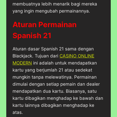
membuatnya lebih menarik bagi mereka
yang ingin mengubah permainannya.
Aturan Permainan
Spanish 21
Aturan dasar Spanish 21 sama dengan
Blackjack. Tujuan dari
CASINO ONLINE
MODERN
ini adalah untuk mendapatkan
kartu yang berjumlah 21 atau sedekat
mungkin tanpa melewatinya. Permainan
dimulai dengan setiap pemain dan dealer
mendapatkan dua kartu. Biasanya, satu
kartu dibagikan menghadap ke bawah dan
kartu lainnya dibagikan menghadap ke
atas.