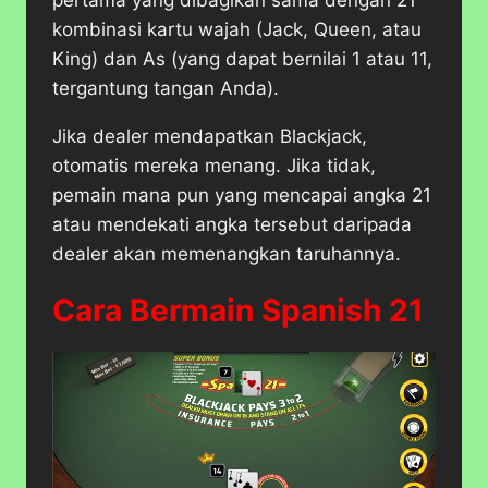
pertama yang dibagikan sama dengan 21
kombinasi kartu wajah (Jack, Queen, atau
King) dan As (yang dapat bernilai 1 atau 11,
tergantung tangan Anda).
Jika dealer mendapatkan Blackjack,
otomatis mereka menang. Jika tidak,
pemain mana pun yang mencapai angka 21
atau mendekati angka tersebut daripada
dealer akan memenangkan taruhannya.
Cara Bermain Spanish 21