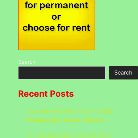
Search
Search
Recent Posts
Cara Memanfaatkan Bonus Casino
Monopoly Live Secara Maksimal
Trik Taruhan Casino Dream Catcher