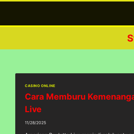
Skip
to
content
S
CASINO ONLINE
Cara Memburu Kemenangan
Live
11/28/2025