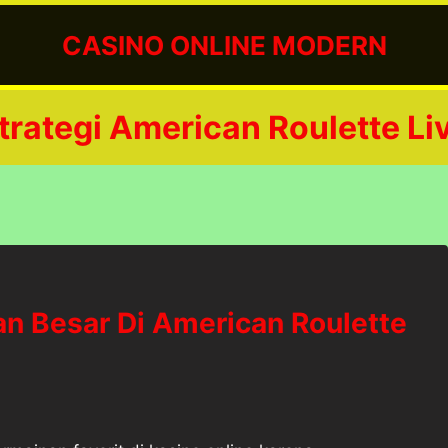
CASINO ONLINE MODERN
trategi American Roulette Li
 Besar Di American Roulette