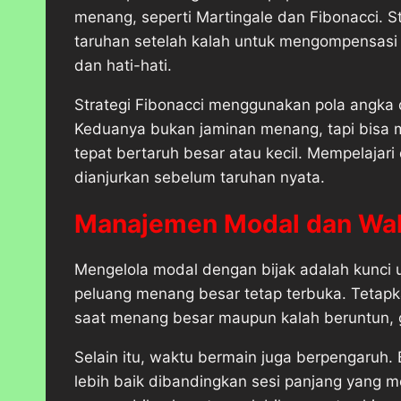
menang, seperti Martingale dan Fibonacci.
taruhan setelah kalah untuk mengompensasi k
dan hati-hati.
Strategi Fibonacci menggunakan pola angka 
Keduanya bukan jaminan menang, tapi bisa
tepat bertaruh besar atau kecil. Mempelajar
dianjurkan sebelum taruhan nyata.
Manajemen Modal dan Wa
Mengelola modal dengan bijak adalah kunci
peluang menang besar tetap terbuka. Tetapk
saat menang besar maupun kalah beruntun, g
Selain itu, waktu bermain juga berpengaruh.
lebih baik dibandingkan sesi panjang yang 