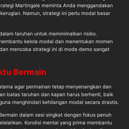
 Strategi Martingale meminta Anda menggandakan
erugian. Namun, strategi ini perlu modal besar
dalam taruhan untuk meminimalkan risiko.
 membantu kelola modal dan menentukan momen
i dan mencoba strategi ini di mode demo sangat
ktu Bermain
 utama agar permainan tetap menyenangkan dan
an batas taruhan dan kapan harus berhenti, baik
una menghindari kehilangan modal secara drastis.
 Bermain dalam sesi singkat dengan fokus penuh
melelahkan. Kondisi mental yang prima membantu