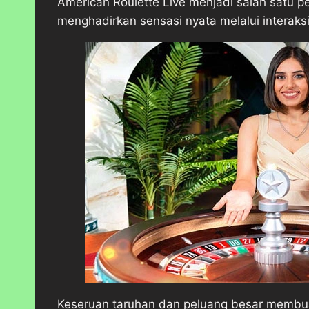
American Roulette Live menjadi salah satu pe
menghadirkan sensasi nyata melalui interaks
Keseruan taruhan dan peluang besar membu