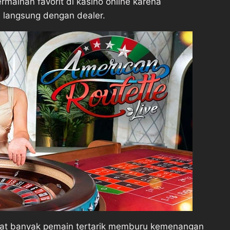
rmainan favorit di kasino online karena
i langsung dengan dealer.
at banyak pemain tertarik memburu kemenangan