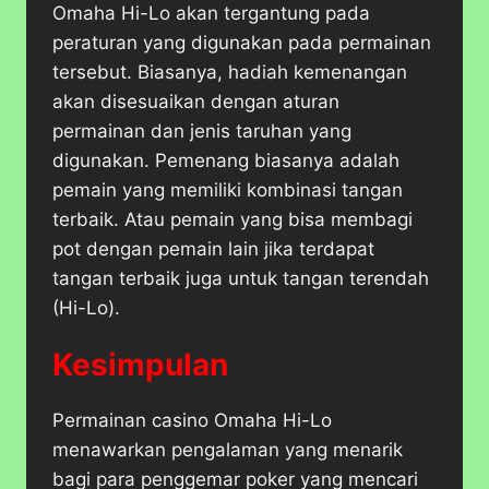
Omaha Hi-Lo akan tergantung pada
peraturan yang digunakan pada permainan
tersebut. Biasanya, hadiah kemenangan
akan disesuaikan dengan aturan
permainan dan jenis taruhan yang
digunakan. Pemenang biasanya adalah
pemain yang memiliki kombinasi tangan
terbaik. Atau pemain yang bisa membagi
pot dengan pemain lain jika terdapat
tangan terbaik juga untuk tangan terendah
(Hi-Lo).
Kesimpulan
Permainan casino Omaha Hi-Lo
menawarkan pengalaman yang menarik
bagi para penggemar poker yang mencari