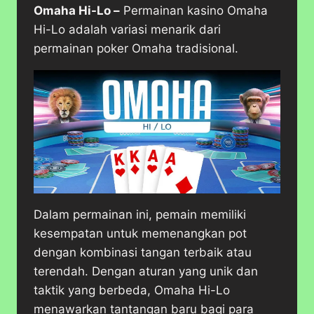
Omaha Hi-Lo –
Permainan kasino Omaha
Hi-Lo adalah variasi menarik dari
permainan poker Omaha tradisional.
Dalam permainan ini, pemain memiliki
kesempatan untuk memenangkan pot
dengan kombinasi tangan terbaik atau
terendah. Dengan aturan yang unik dan
taktik yang berbeda, Omaha Hi-Lo
menawarkan tantangan baru bagi para