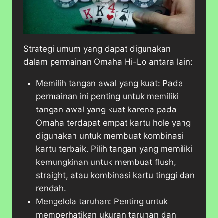
Strategi umum yang dapat digunakan
dalam permainan Omaha Hi-Lo antara lain:
Memilih tangan awal yang kuat: Pada
permainan ini penting untuk memiliki
tangan awal yang kuat karena pada
Omaha terdapat empat kartu hole yang
digunakan untuk membuat kombinasi
kartu terbaik. Pilih tangan yang memiliki
kemungkinan untuk membuat flush,
straight, atau kombinasi kartu tinggi dan
rendah.
Mengelola taruhan: Penting untuk
memperhatikan ukuran taruhan dan