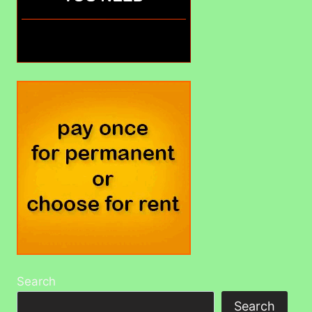
Search
Search