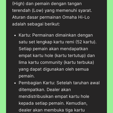
(High) dan pemain dengan tangan
terendah (Low) yang memenuhi syarat.
Aturan dasar permainan Omaha Hi-Lo
adalah sebagai berikut:
Kartu: Permainan dimainkan dengan
satu set lengkap kartu remi (52 kartu).
Setiap pemain akan mendapatkan
empat kartu hole (kartu tertutup) dan
lima kartu community (kartu terbuka)
yang dapat digunakan oleh semua
pemain.
Pembagian Kartu: Setelah taruhan awal
ditempatkan. Dealer akan
mendistribusikan empat kartu hole
kepada setiap pemain. Kemudian,
dealer akan membuka tiga kartu