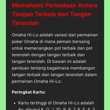
Memahami Perbedaan Antara
Tangan Terbaik dan Tangan
Terendah
Omaha Hi-Lo adalah variasi dari permainan
poker Omaha di mana pemain bersaing
untuk memenangkan pot terbaik dan pot
terendah dengan tangan terbaik dan
tangan terendah. Di bawah ini adalah
panduan tentang bagaimana membangun
tangan terbaik dan tangan terendah dalam
permainan Omaha Hi-Lo:
Peringkat Kartu:
Kartu tertinggi di Omaha Hi-Lo adalah
As, disusul K, Q, J, 10, 9, 8, 7, 6, 5, 4, 3,