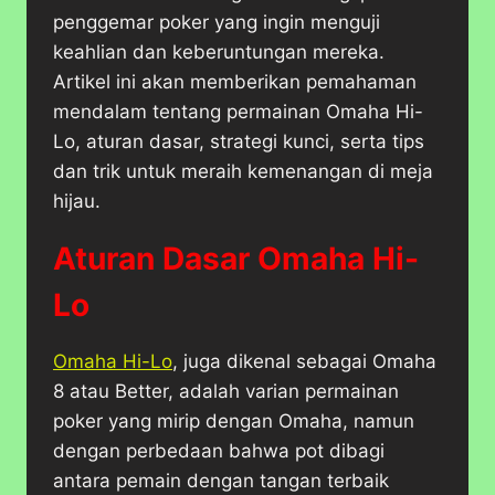
penggemar poker yang ingin menguji
keahlian dan keberuntungan mereka.
Artikel ini akan memberikan pemahaman
mendalam tentang permainan Omaha Hi-
Lo, aturan dasar, strategi kunci, serta tips
dan trik untuk meraih kemenangan di meja
hijau.
Aturan Dasar Omaha Hi-
Lo
Omaha Hi-Lo
, juga dikenal sebagai Omaha
8 atau Better, adalah varian permainan
poker yang mirip dengan Omaha, namun
dengan perbedaan bahwa pot dibagi
antara pemain dengan tangan terbaik