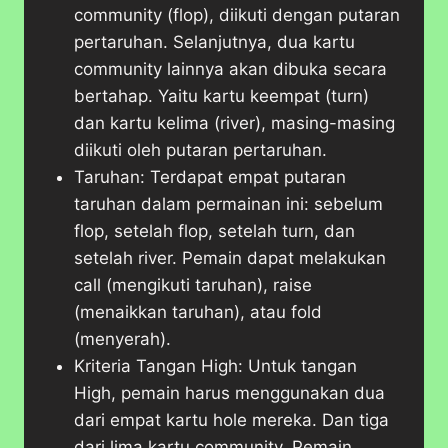
community (flop), diikuti dengan putaran
pertaruhan. Selanjutnya, dua kartu
community lainnya akan dibuka secara
bertahap. Yaitu kartu keempat (turn)
dan kartu kelima (river), masing-masing
diikuti oleh putaran pertaruhan.
Taruhan: Terdapat empat putaran
taruhan dalam permainan ini: sebelum
flop, setelah flop, setelah turn, dan
setelah river. Pemain dapat melakukan
call (mengikuti taruhan), raise
(menaikkan taruhan), atau fold
(menyerah).
Kriteria Tangan High: Untuk tangan
High, pemain harus menggunakan dua
dari empat kartu hole mereka. Dan tiga
dari lima kartu community. Pemain