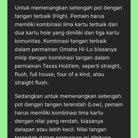
Untuk memenangkan setengah pot dengan
tangan terbaik (High). Pemain harus
memiliki kombinasi lima kartu terbaik dari
dua kartu hole yang dimiliki dan tiga kartu
komunitas. Kombinasi tangan terbaik
dalam permainan Omaha Hi-Lo biasanya
mirip dengan kombinasi tangan dalam
permainan Texas Hold’em, seperti straight,
flush, full house, four of a kind, atau
straight flush.
Sedangkan untuk memenangkan setengah
pot dengan tangan terendah (Low), pemain
harus memiliki kombinasi lima kartu
dengan nilai yang rendah, biasanya
delapan atau lebih kecil. Nilai tangan
terendah dalam permainan ini dihitung