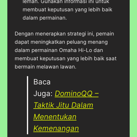
lemah. Gunakan informasi ini untuk
membuat keputusan yang lebih baik
dalam permainan.
Dengan menerapkan strategi ini, pemain
dapat meningkatkan peluang menang
dalam permainan Omaha Hi-Lo dan
membuat keputusan yang lebih baik saat
bermain melawan lawan.
Baca
Juga:
DominoQQ –
Taktik Jitu Dalam
Menentukan
Kemenangan