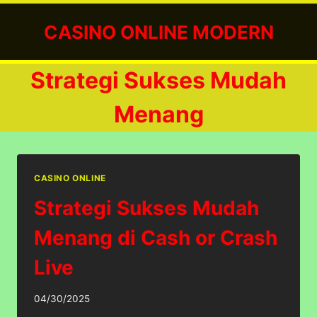
Skip
to
CASINO ONLINE MODERN
content
Strategi Sukses Mudah
Menang
CASINO ONLINE
Strategi Sukses Mudah
Menang di Cash or Crash
Live
04/30/2025