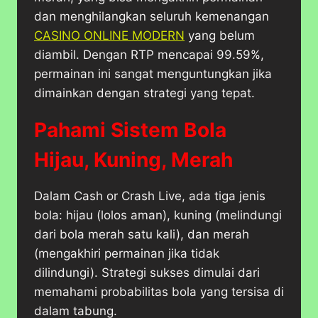
dan menghilangkan seluruh kemenangan
CASINO ONLINE MODERN
yang belum
diambil. Dengan RTP mencapai 99.59%,
permainan ini sangat menguntungkan jika
dimainkan dengan strategi yang tepat.
Pahami Sistem Bola
Hijau, Kuning, Merah
Dalam Cash or Crash Live, ada tiga jenis
bola: hijau (lolos aman), kuning (melindungi
dari bola merah satu kali), dan merah
(mengakhiri permainan jika tidak
dilindungi). Strategi sukses dimulai dari
memahami probabilitas bola yang tersisa di
dalam tabung.