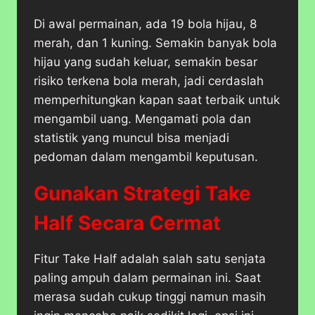
Di awal permainan, ada 19 bola hijau, 8
merah, dan 1 kuning. Semakin banyak bola
hijau yang sudah keluar, semakin besar
risiko terkena bola merah, jadi cerdaslah
memperhitungkan kapan saat terbaik untuk
mengambil uang. Mengamati pola dan
statistik yang muncul bisa menjadi
pedoman dalam mengambil keputusan.
Gunakan Strategi Take
Half Secara Cermat
Fitur Take Half adalah salah satu senjata
paling ampuh dalam permainan ini. Saat
merasa sudah cukup tinggi namun masih