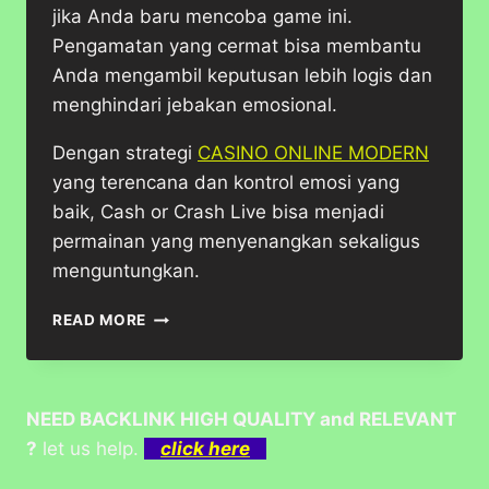
jika Anda baru mencoba game ini.
Pengamatan yang cermat bisa membantu
Anda mengambil keputusan lebih logis dan
menghindari jebakan emosional.
Dengan strategi
CASINO ONLINE MODERN
yang terencana dan kontrol emosi yang
baik, Cash or Crash Live bisa menjadi
permainan yang menyenangkan sekaligus
menguntungkan.
STRATEGI
READ MORE
SUKSES
MUDAH
MENANG
DI
NEED BACKLINK HIGH QUALITY and RELEVANT
CASH
?
let us help.
click here
OR
CRASH