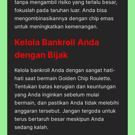
tanpa mengambil risiko yang terlalu besar,
fokuslah pada taruhan luar. Anda bisa
mengombinasikannya dengan chip emas
untuk meningkatkan kemenangan.
Kelola Bankroll Anda
dengan Bijak
Kelola bankroll Anda dengan sangat hati-
hati saat bermain Golden Chip Roulette.
Tentukan batas kerugian dan keuntungan
yang Anda inginkan sebelum mulai
bermain, dan pastikan Anda tidak melebihi
anggaran tersebut. Jangan tergoda untuk
terus bertaruh besar meskipun Anda
sedang kalah.