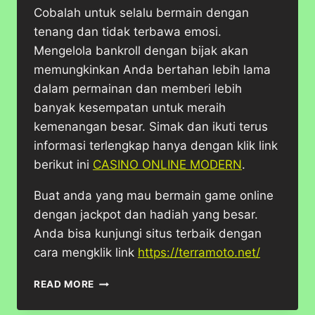
Cobalah untuk selalu bermain dengan
tenang dan tidak terbawa emosi.
Mengelola bankroll dengan bijak akan
memungkinkan Anda bertahan lebih lama
dalam permainan dan memberi lebih
banyak kesempatan untuk meraih
kemenangan besar. Simak dan ikuti terus
informasi terlengkap hanya dengan klik link
berikut ini
CASINO ONLINE MODERN
.
Buat anda yang mau bermain game online
dengan jackpot dan hadiah yang besar.
Anda bisa kunjungi situs terbaik dengan
cara mengklik link
https://terramoto.net/
TIPS
READ MORE
MENANG
BESAR