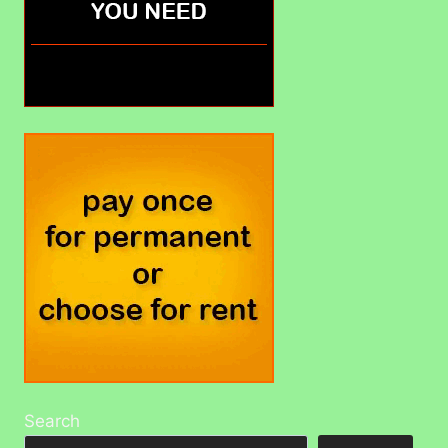
Search