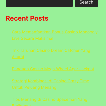
Search
Recent Posts
Cara Memanfaatkan Bonus Casino Monopoly
Live Secara Maksimal
Trik Taruhan Casino Dream Catcher Yang
Akurat
Panduan Casino Mega Wheel Agar Jackpot
Strategi Kombinasi di Casino Crazy Time
Untuk Peluang Menang
Tips Menang di Casino Spaceman Yang
Berlimpah