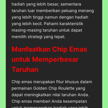
hadiah yang lebih besar, sementara
taruhan luar memberikan peluang menang
yang lebih tinggi namun dengan hadiah
yang lebih kecil. Pahami karakteristik
masing-masing taruhan untuk dapat
memilih strategi yang tepat.
Manfaatkan Chip Emas
untuk Memperbesar
Taruhan
Chip emas merupakan fitur khusus dalam
permainan Golden Chip Roulette yang
dapat meningkatkan nilai taruhan Anda.
Chip emas memberi Anda kesempatan
untuk memenangkan hadiah yang lebih