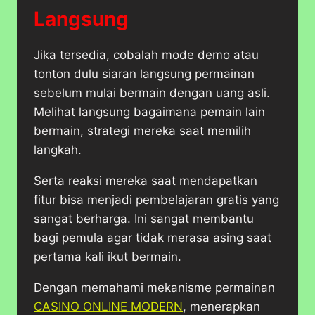
Langsung
Jika tersedia, cobalah mode demo atau
tonton dulu siaran langsung permainan
sebelum mulai bermain dengan uang asli.
Melihat langsung bagaimana pemain lain
bermain, strategi mereka saat memilih
langkah.
Serta reaksi mereka saat mendapatkan
fitur bisa menjadi pembelajaran gratis yang
sangat berharga. Ini sangat membantu
bagi pemula agar tidak merasa asing saat
pertama kali ikut bermain.
Dengan memahami mekanisme permainan
CASINO ONLINE MODERN
, menerapkan