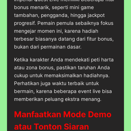
bonus menarik, seperti mini game
tambahan, pengganda, hingga jackpot
progresif. Pemain pemula sebaiknya fokus
mengejar momen ini, karena hadiah
terbesar biasanya datang dari fitur bonus,
bukan dari permainan dasar.
Ketika karakter Anda mendekati peti harta
atau zona bonus, pastikan taruhan Anda
cukup untuk memaksimalkan hadiahnya.
Perhatikan juga waktu terbaik untuk
bermain, karena beberapa event live bisa
memberikan peluang ekstra menang.
Manfaatkan Mode Demo
atau Tonton Siaran