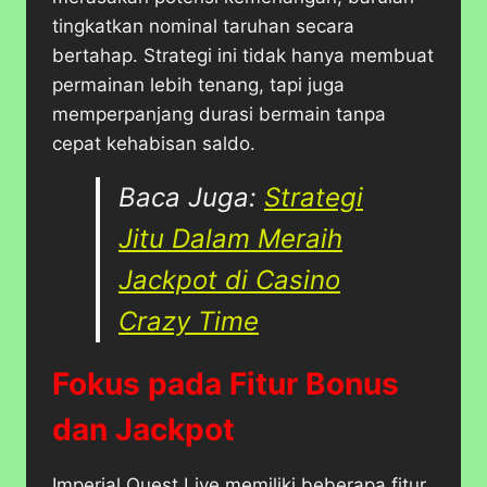
tingkatkan nominal taruhan secara
bertahap. Strategi ini tidak hanya membuat
permainan lebih tenang, tapi juga
memperpanjang durasi bermain tanpa
cepat kehabisan saldo.
Baca Juga:
Strategi
Jitu Dalam Meraih
Jackpot di Casino
Crazy Time
Fokus pada Fitur Bonus
dan Jackpot
Imperial Quest Live memiliki beberapa fitur