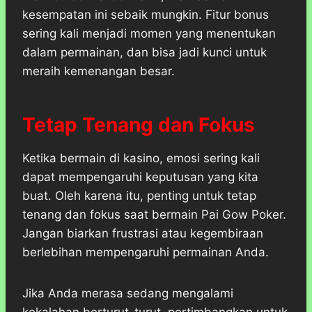
kesempatan ini sebaik mungkin. Fitur bonus
sering kali menjadi momen yang menentukan
dalam permainan, dan bisa jadi kunci untuk
meraih kemenangan besar.
Tetap Tenang dan Fokus
Ketika bermain di kasino, emosi sering kali
dapat mempengaruhi keputusan yang kita
buat. Oleh karena itu, penting untuk tetap
tenang dan fokus saat bermain Pai Gow Poker.
Jangan biarkan frustrasi atau kegembiraan
berlebihan mempengaruhi permainan Anda.
Jika Anda merasa sedang mengalami