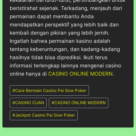
kekalahan berturut-turut, pertimbangkan untuk
beristirahat sejenak. Terkadang, menjauh dari
permainan dapat membantu Anda
mendapatkan perspektif yang lebih baik dan
kembali dengan pikiran yang lebih jernih.
Ingatlah bahwa permainan kasino adalah
tentang keberuntungan, dan kadang-kadang
hasilnya tidak bisa diprediksi. Ikuti terus
informasi terlengkap lainnya mengenai casino
online hanya di
CASINO ONLINE MODERN
.
Post
#
Cara Bermain Casino Pai Gow Poker
Tags:
#
CASINO CUAN
#
CASINO ONLINE MODERN
#
Jackpot Casino Pai Gow Poker