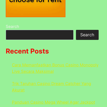
Search
Search
Recent Posts
Cara Memanfaatkan Bonus Casino Monopoly
Live Secara Maksimal
Trik Taruhan Casino Dream Catcher Yang
Akurat
Panduan Casino Mega Wheel Agar Jackpot