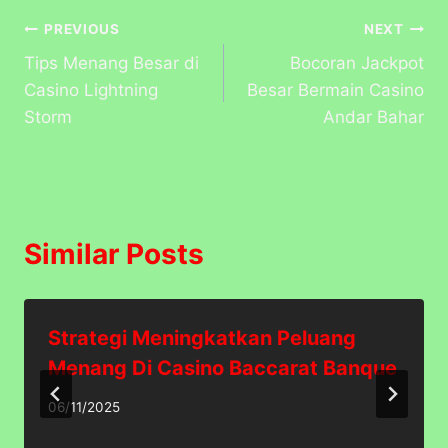
Post
PREVIOUS
NEXT
Tips Menang Besar di
Bocoran Jackpot
navigation
Casino Lightning
Besar Bermain Casino
Storm
Andar Bahar
Similar Posts
Strategi Meningkatkan Peluang
Menang Di Casino Baccarat Banque
06/11/2025