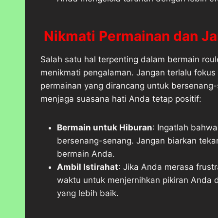
Nikmati Permainan dan Jan
Salah satu hal terpenting dalam bermain rou
menikmati pengalaman. Jangan terlalu fokus
permainan yang dirancang untuk bersenang-s
menjaga suasana hati Anda tetap positif:
Bermain untuk Hiburan
: Ingatlah bahw
bersenang-senang. Jangan biarkan tek
bermain Anda.
Ambil Istirahat
: Jika Anda merasa frustr
waktu untuk menjernihkan pikiran Anda
yang lebih baik.