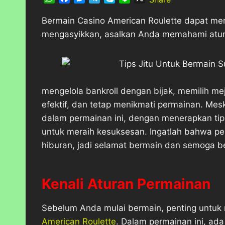
h
a
e
e
k
i
a
c
s
l
y
n
Bermain Casino American Roulette dapat m
t
e
s
e
p
e
mengasyikkan, asalkan Anda memahami atur
s
b
e
g
e
A
o
n
r
p
o
g
a
p
k
e
m
r
mengelola bankroll dengan bijak, memilih me
efektif, dan tetap menikmati permainan. Me
dalam permainan ini, dengan menerapkan tip
untuk meraih kesuksesan. Ingatlah bahwa p
hiburan, jadi selamat bermain dan semoga b
Kenali Aturan Permainan
Sebelum Anda mulai bermain, penting untu
American Roulette
. Dalam permainan ini, ada