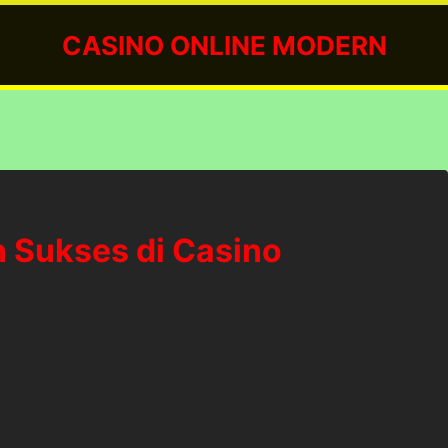
CASINO ONLINE MODERN
n Sukses di Casino