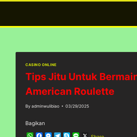
Skip
to
content
CASINO ONLINE
Tips Jitu Untuk Bermai
American Roulette
By
adminwulibiao
03/29/2025
Bagikan
W
F
M
T
S
L
X
Share