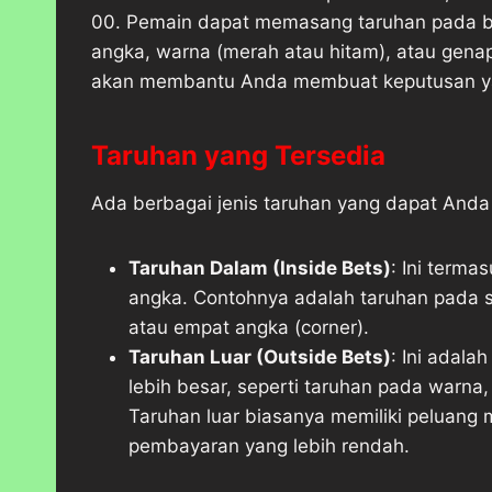
00. Pemain dapat memasang taruhan pada be
angka, warna (merah atau hitam), atau gena
akan membantu Anda membuat keputusan yan
Taruhan yang Tersedia
Ada berbagai jenis taruhan yang dapat Anda 
Taruhan Dalam (Inside Bets)
: Ini terma
angka. Contohnya adalah taruhan pada sat
atau empat angka (corner).
Taruhan Luar (Outside Bets)
: Ini adal
lebih besar, seperti taruhan pada warna
Taruhan luar biasanya memiliki peluang 
pembayaran yang lebih rendah.