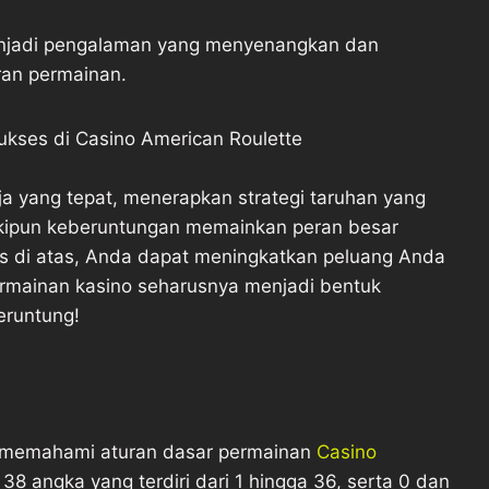
enjadi pengalaman yang menyenangkan dan
an permainan.
ja yang tepat, menerapkan strategi taruhan yang
skipun keberuntungan memainkan peran besar
s di atas, Anda dapat meningkatkan peluang Anda
ermainan kasino seharusnya menjadi bentuk
eruntung!
k memahami aturan dasar permainan
Casino
 38 angka yang terdiri dari 1 hingga 36, serta 0 dan