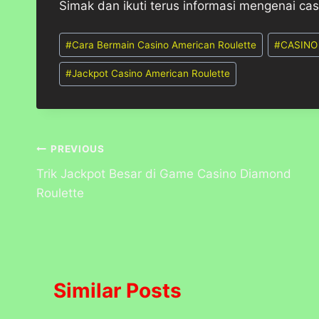
Simak dan ikuti terus informasi mengenai cas
Post
#
Cara Bermain Casino American Roulette
#
CASINO
Tags:
#
Jackpot Casino American Roulette
Post
PREVIOUS
Trik Jackpot Besar di Game Casino Diamond
navigation
Roulette
Similar Posts