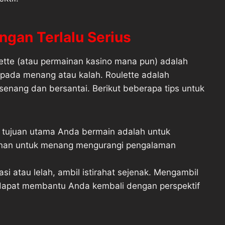
gan Terlalu Serius
lette (atau permainan kasino mana pun) adalah
 pada menang atau kalah. Roulette adalah
enang dan bersantai. Berikut beberapa tips untuk
a tujuan utama Anda bermain adalah untuk
anan untuk menang mengurangi pengalaman
asi atau lelah, ambil istirahat sejenak. Mengambil
 dapat membantu Anda kembali dengan perspektif