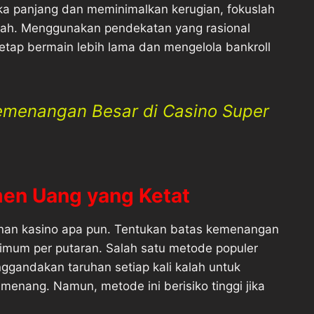
ka panjang dan meminimalkan kerugian, fokuslah
endah. Menggunakan pendekatan yang rasional
etap bermain lebih lama dan mengelola bankroll
Kemenangan Besar di Casino Super
en Uang yang Ketat
nan kasino apa pun. Tentukan batas kemenangan
ksimum per putaran. Salah satu metode populer
ggandakan taruhan setiap kali kalah untuk
enang. Namun, metode ini berisiko tinggi jika