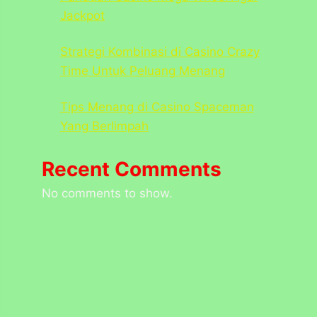
Jackpot
Strategi Kombinasi di Casino Crazy
Time Untuk Peluang Menang
Tips Menang di Casino Spaceman
Yang Berlimpah
Recent Comments
No comments to show.