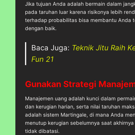
Jika tujuan Anda adalah bermain dalam jang
pada taruhan luar karena risikonya lebih r
terhadap probabilitas bisa membantu Anda t
dengan baik.
Baca Juga:
Teknik Jitu Raih 
Fun 21
Gunakan Strategi Manajem
Manajemen uang adalah kunci dalam permai
dan kerugian harian, serta nilai taruhan ma
adalah sistem Martingale, di mana Anda men
menutup kerugian sebelumnya saat akhirnya m
tidak dibatasi.