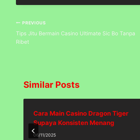
Post
PREVIOUS
Tips Jitu Bermain Casino Ultimate Sic Bo Tanpa
navigation
Ribet
Similar Posts
Cara Main Casino Dragon Tiger
Supaya Konsisten Menang
06/11/2025