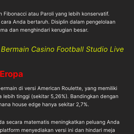
Fibonacci atau Paroli yang lebih konservatif.
 cara Anda bertaruh. Disiplin dalam pengelolaan
ma dan menghindari kerugian besar.
ermain Casino Football Studio Live
 Eropa
rmain di versi American Roulette, yang memiliki
 lebih tinggi (sekitar 5,26%). Bandingkan dengan
 mana house edge hanya sekitar 2,7%.
Anda secara matematis meningkatkan peluang Anda
platform menyediakan versi ini dan hindari meja