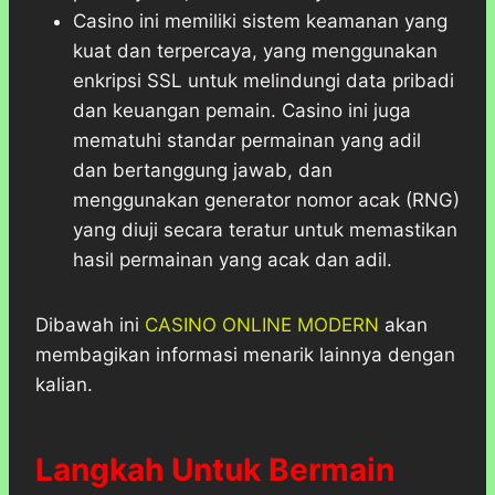
Casino ini memiliki sistem keamanan yang
kuat dan terpercaya, yang menggunakan
enkripsi SSL untuk melindungi data pribadi
dan keuangan pemain. Casino ini juga
mematuhi standar permainan yang adil
dan bertanggung jawab, dan
menggunakan generator nomor acak (RNG)
yang diuji secara teratur untuk memastikan
hasil permainan yang acak dan adil.
Dibawah ini
CASINO ONLINE MODERN
akan
membagikan informasi menarik lainnya dengan
kalian.
Langkah Untuk Bermain