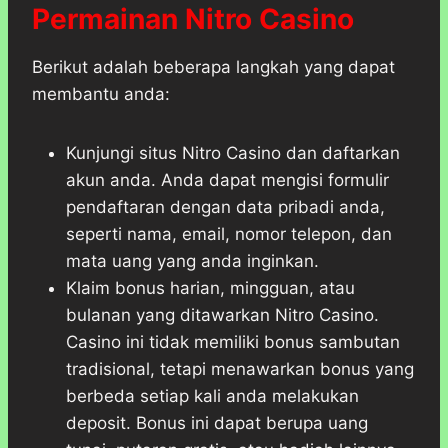
Permainan Nitro Casino
Berikut adalah beberapa langkah yang dapat
membantu anda:
Kunjungi situs Nitro Casino dan daftarkan
akun anda. Anda dapat mengisi formulir
pendaftaran dengan data pribadi anda,
seperti nama, email, nomor telepon, dan
mata uang yang anda inginkan.
Klaim bonus harian, mingguan, atau
bulanan yang ditawarkan Nitro Casino.
Casino ini tidak memiliki bonus sambutan
tradisional, tetapi menawarkan bonus yang
berbeda setiap kali anda melakukan
deposit. Bonus ini dapat berupa uang