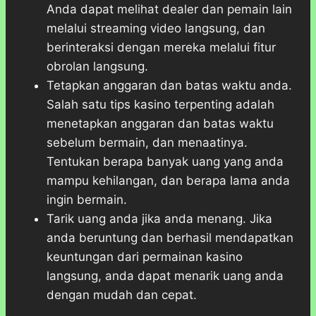
Anda dapat melihat dealer dan pemain lain
melalui streaming video langsung, dan
berinteraksi dengan mereka melalui fitur
obrolan langsung.
Tetapkan anggaran dan batas waktu anda.
Salah satu tips kasino terpenting adalah
menetapkan anggaran dan batas waktu
sebelum bermain, dan menaatinya.
Tentukan berapa banyak uang yang anda
mampu kehilangan, dan berapa lama anda
ingin bermain.
Tarik uang anda jika anda menang. Jika
anda beruntung dan berhasil mendapatkan
keuntungan dari permainan kasino
langsung, anda dapat menarik uang anda
dengan mudah dan cepat.