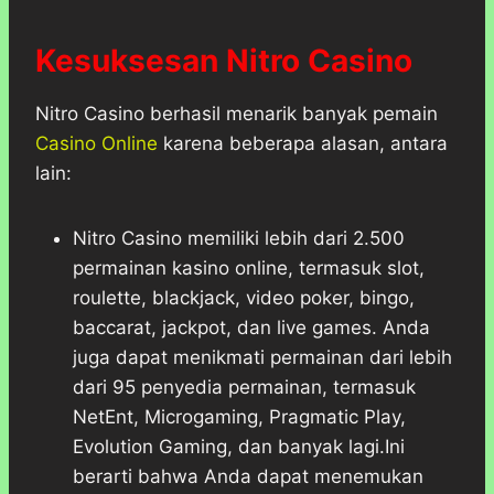
Kesuksesan Nitro Casino
Nitro Casino berhasil menarik banyak pemain
Casino Online
karena beberapa alasan, antara
lain:
Nitro Casino memiliki lebih dari 2.500
permainan kasino online, termasuk slot,
roulette, blackjack, video poker, bingo,
baccarat, jackpot, dan live games. Anda
juga dapat menikmati permainan dari lebih
dari 95 penyedia permainan, termasuk
NetEnt, Microgaming, Pragmatic Play,
Evolution Gaming, dan banyak lagi.Ini
berarti bahwa Anda dapat menemukan