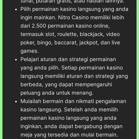
tunai, putaran gratis, atau hadiah lainnya.
Pilih permainan kasino langsung yang anda
ingin mainkan. Nitro Casino memiliki lebih
dari 2.500 permainan kasino online,
termasuk slot, roulette, blackjack, video
poker, bingo, baccarat, jackpot, dan live
games.
Pelajari aturan dan strategi permainan
yang anda pilih. Setiap permainan kasino
langsung memiliki aturan dan strategi yang
berbeda, yang dapat mempengaruhi
peluang anda untuk menang.
Mulailah bermain dan nikmati pengalaman
kasino langsung. Setelah anda memilih
permainan kasino langsung yang anda
inginkan, anda dapat bergabung dengan
meja yang tersedia dan mulai bermain.