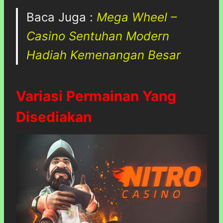
Baca Juga :
Mega Wheel –
Casino Sentuhan Modern
Hadiah Kemenangan Besar
Variasi Permainan Yang
Disediakan