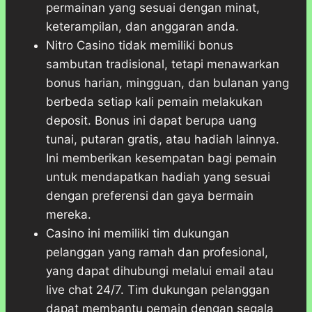
permainan yang sesuai dengan minat,
keterampilan, dan anggaran anda.
Nitro Casino tidak memiliki bonus
sambutan tradisional, tetapi menawarkan
bonus harian, mingguan, dan bulanan yang
berbeda setiap kali pemain melakukan
deposit. Bonus ini dapat berupa uang
tunai, putaran gratis, atau hadiah lainnya.
Ini memberikan kesempatan bagi pemain
untuk mendapatkan hadiah yang sesuai
dengan preferensi dan gaya bermain
mereka.
Casino ini memiliki tim dukungan
pelanggan yang ramah dan profesional,
yang dapat dihubungi melalui email atau
live chat 24/7. Tim dukungan pelanggan
dapat membantu pemain dengan segala