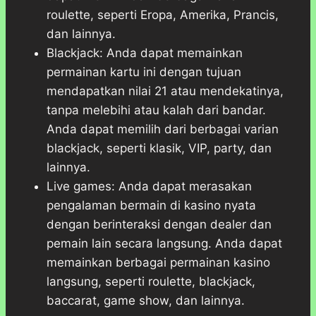
roulette, seperti Eropa, Amerika, Prancis,
dan lainnya.
Blackjack: Anda dapat memainkan
permainan kartu ini dengan tujuan
mendapatkan nilai 21 atau mendekatinya,
tanpa melebihi atau kalah dari bandar.
Anda dapat memilih dari berbagai varian
blackjack, seperti klasik, VIP, party, dan
lainnya.
Live games: Anda dapat merasakan
pengalaman bermain di kasino nyata
dengan berinteraksi dengan dealer dan
pemain lain secara langsung. Anda dapat
memainkan berbagai permainan kasino
langsung, seperti roulette, blackjack,
baccarat, game show, dan lainnya.